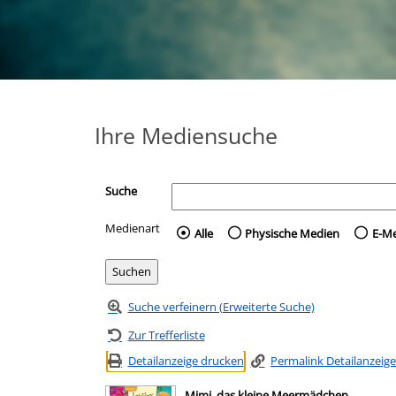
Ihre Mediensuche
Suche
Medienart
Wählen Sie die Medienart 
Alle
Physische Medien
E-M
Suche verfeinern (Erweiterte Suche)
Zur Trefferliste
Detailanzeige drucken
Permalink Detailanzeige
Mimi, das kleine Meermädchen