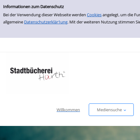
Einfache Suche
zur Navigation springen
zum Inhalt springen
Zur Detailanzeige springen
Informationen zum Datenschutz
Bei der Verwendung dieser Webseite werden
Cookies
angelegt, um die Fu
allgemeine
Datenschutzerklär1ung
. Mit der weiteren Nutzung stimmen Si
Willkommen
Mediensuche