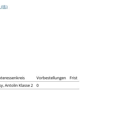
Ill.)
nteressenkreis
Vorbestellungen
Frist
y, Antolin Klasse 2
0