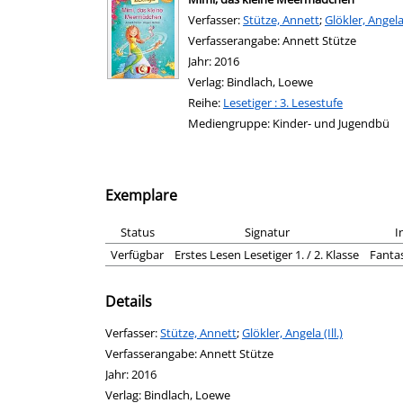
Verfasser:
Suche nach diesem Verfasser
Stütze, Annett
;
Glökler, Angela (
Verfasserangabe:
Annett Stütze
Jahr:
2016
Verlag:
Bindlach, Loewe
Reihe:
Lesetiger : 3. Lesestufe
Mediengruppe:
Kinder- und Jugendbü
Exemplare
Status
Signatur
I
Verfügbar
Erstes Lesen Lesetiger 1. / 2. Klasse
Fantas
Details
Verfasser:
Suche nach diesem Verfasser
Stütze, Annett
;
Glökler, Angela (Ill.)
Verfasserangabe:
Annett Stütze
Jahr:
2016
Verlag:
Bindlach, Loewe