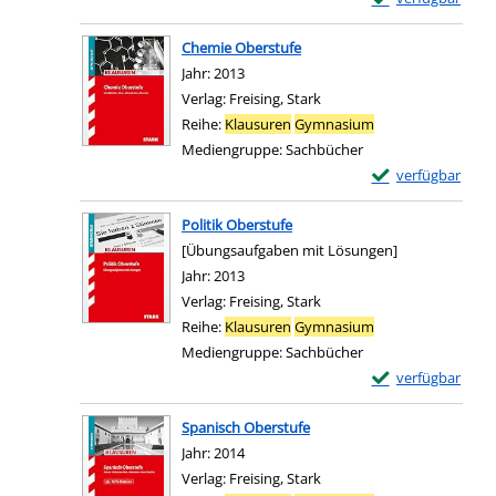
Zum Download von e
Chemie Oberstufe
Suche nach diesem Verfasser
Jahr:
2013
Verlag:
Freising, Stark
Reihe:
Klausuren
Gymnasium
Mediengruppe:
Sachbücher
Exemplar-Details
verfügbar
Zum Download von e
Politik Oberstufe
[Übungsaufgaben mit Lösungen]
Suche nach diesem Verfasser
Jahr:
2013
Verlag:
Freising, Stark
Reihe:
Klausuren
Gymnasium
Mediengruppe:
Sachbücher
Exemplar-Details 
verfügbar
Zum Download von e
Spanisch Oberstufe
Suche nach diesem Verfasser
Jahr:
2014
Verlag:
Freising, Stark