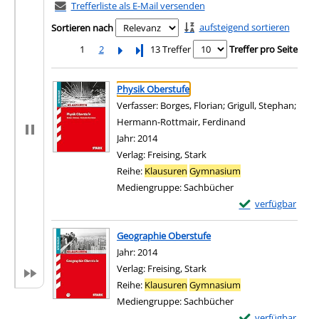
Trefferliste als E-Mail versenden
aufsteigend sortieren
Sortieren nach
1
2
Letzte Seite
13 Treffer
Treffer pro Seite
Suchergebnis
Zu den Suchfiltern springen
Physik Oberstufe
Verfasser:
Borges, Florian
;
Grigull, Stephan
;
Hermann-Rottmair, Ferdinand
Suche nach diese
Jahr:
2014
Verlag:
Freising, Stark
Reihe:
Klausuren
Gymnasium
Mediengruppe:
Sachbücher
Exemplar-Details
verfügbar
Zum Download von e
Geographie Oberstufe
Suche nach diesem Verfasser
Jahr:
2014
Verlag:
Freising, Stark
Reihe:
Klausuren
Gymnasium
Mediengruppe:
Sachbücher
Exemplar-Details
verfügbar