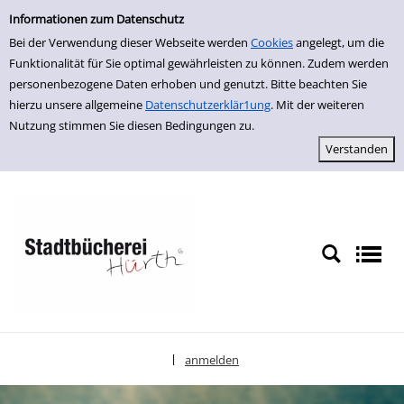
Einfache Suche
zur Navigation springen
zum Inhalt springen
Zu den Suchfiltern springen
Zur Trefferliste springen
Informationen zum Datenschutz
Bei der Verwendung dieser Webseite werden
Cookies
angelegt, um die
Funktionalität für Sie optimal gewährleisten zu können. Zudem werden
personenbezogene Daten erhoben und genutzt. Bitte beachten Sie
hierzu unsere allgemeine
Datenschutzerklär1ung
. Mit der weiteren
Nutzung stimmen Sie diesen Bedingungen zu.
anmelden
|
Sprache auswählen