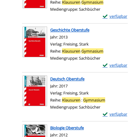
Reihe:
Klausuren
Gymnasium
Mediengruppe:
Sachbücher
Exemplar-Details
verfügbar
Zum Download von e
Geschichte Oberstufe
Suche nach diesem Verfasser
Jahr:
2013
Verlag:
Freising, Stark
Reihe:
Klausuren
Gymnasium
Mediengruppe:
Sachbücher
Exemplar-Details
verfügbar
Zum Download von e
Deutsch Oberstufe
Suche nach diesem Verfasser
Jahr:
2017
Verlag:
Freising, Stark
Reihe:
Klausuren
:
Gymnasium
Mediengruppe:
Sachbücher
Exemplar-Details
verfügbar
Zum Download von e
Biologie Oberstufe
Suche nach diesem Verfasser
Jahr:
2012