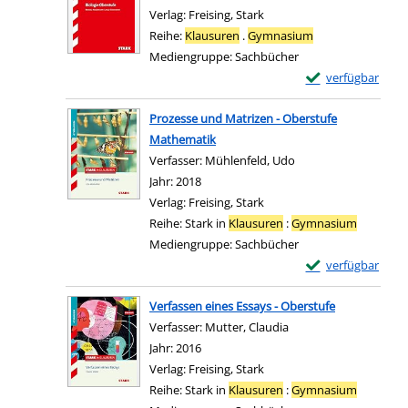
Verlag:
Freising, Stark
Reihe:
Klausuren
.
Gymnasium
Mediengruppe:
Sachbücher
Exemplar-Details 
verfügbar
Zum Download von e
Prozesse und Matrizen - Oberstufe
Mathematik
Verfasser:
Mühlenfeld, Udo
Suche nach diesem V
Jahr:
2018
Verlag:
Freising, Stark
Reihe:
Stark in
Klausuren
:
Gymnasium
Mediengruppe:
Sachbücher
Exemplar-Details
verfügbar
Zum Download von e
Verfassen eines Essays - Oberstufe
Verfasser:
Mutter, Claudia
Suche nach diesem Ve
Jahr:
2016
Verlag:
Freising, Stark
Reihe:
Stark in
Klausuren
:
Gymnasium