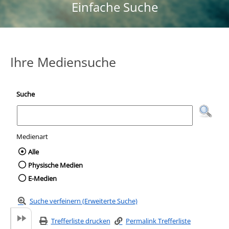
Einfache Suche
Ihre Mediensuche
Suche
Medienart
Wählen Sie die Medienart nach der Sie suc
Alle
Physische Medien
E-Medien
Suche verfeinern (Erweiterte Suche)
Trefferliste drucken
Permalink Trefferliste