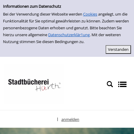
Einfache Suche
zur Navigation springen
zum Inhalt springen
Zur Detailanzeige springen
Informationen zum Datenschutz
Bei der Verwendung dieser Webseite werden
Cookies
angelegt, um die
Funktionalität für Sie optimal gewährleisten zu können. Zudem werden
personenbezogene Daten erhoben und genutzt. Bitte beachten Sie
hierzu unsere allgemeine
Datenschutzerklär1ung
. Mit der weiteren
Nutzung stimmen Sie diesen Bedingungen zu.
anmelden
|
Sprache auswählen