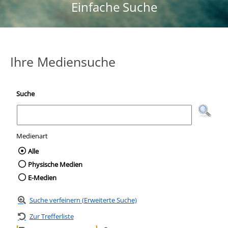
Einfache Suche
Ihre Mediensuche
Suche
Medienart
Wählen Sie die Medienart nach der Sie suc
Alle
Physische Medien
E-Medien
Suche verfeinern (Erweiterte Suche)
Zur Trefferliste