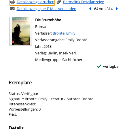
Detailanzeige drucken
Permalink Detailanzeige
Detailanzeige per E-Mail versenden
Vorheriger Treffer
64 von 314
Nächste
Die Sturmhöhe
Roman
Verfasser:
Suche nach diesem Verfasser
Brontë, Emily
Verfasserangabe:
Emily Brontë
Jahr:
2013
Verlag:
Berlin, Insel- Verl.
Mediengruppe:
Sachbücher
verfügbar
Exemplare
Status:
Verfügbar
Signatur:
Bronte, Emily Literatur / Autoren Bronte
Interessenkreis:
Vorbestellungen:
0
Frist:
Details