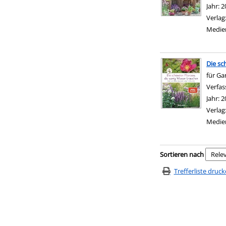
Jahr:
2
Verlag
Medie
Die sc
für Ga
Verfas
Jahr:
2
Verlag
Medie
Zu den Suchfiltern sp
Sortieren nach
Trefferliste druc