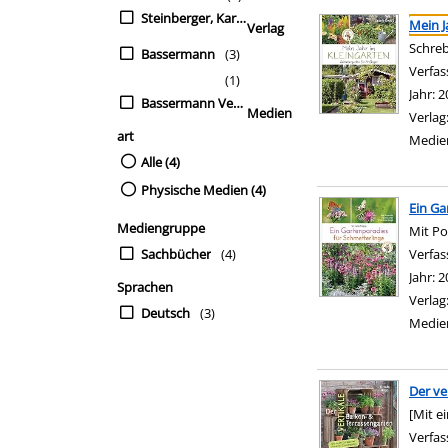
Suchergebnis
Zu den Suchfiltern sp
Steinberger, Karl-Heinz
Mein J
Verlag
Schreb
Bassermann
(3)
Verfas
(1)
Jahr:
2
Bassermann Verlag
Medien
Verlag
art
Medie
Alle (4)
Physische Medien (4)
Ein Ga
Mediengruppe
Mit Po
Sachbücher
(4)
Verfas
Jahr:
2
Sprachen
Verlag
Deutsch
(3)
Medie
Der ve
[Mit e
Verfas