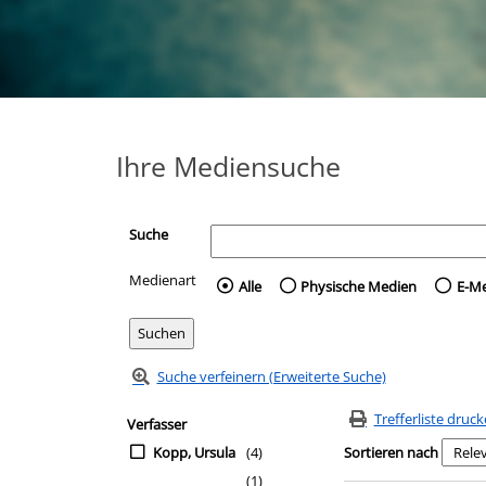
Ihre Mediensuche
Suche
Medienart
Wählen Sie die Medienart 
Alle
Physische Medien
E-M
Suche verfeinern (Erweiterte Suche)
Zur Trefferliste springen
Suchfilter
Trefferliste druc
Verfasser
Kopp, Ursula
(4)
Sortieren nach
(1)