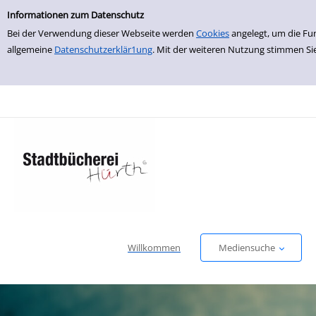
Einfache Suche
zur Navigation springen
zum Inhalt springen
Zu den Suchfiltern springen
Zur Trefferliste springen
Informationen zum Datenschutz
Bei der Verwendung dieser Webseite werden
Cookies
angelegt, um die Fu
allgemeine
Datenschutzerklär1ung
. Mit der weiteren Nutzung stimmen Si
Willkommen
Mediensuche