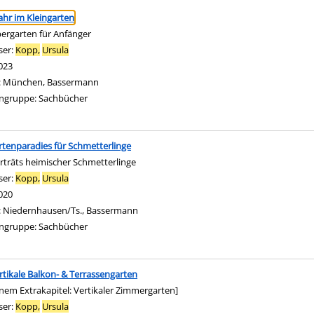
ringen
ahr im Kleingarten
ergarten für Anfänger
ser:
Kopp,
Ursula
Suche nach diesem Verfasser
023
:
München, Bassermann
ngruppe:
Sachbücher
rtenparadies für Schmetterlinge
rträts heimischer Schmetterlinge
ser:
Kopp,
Ursula
Suche nach diesem Verfasser
020
:
Niedernhausen/Ts., Bassermann
ngruppe:
Sachbücher
rtikale Balkon- & Terrassengarten
inem Extrakapitel: Vertikaler Zimmergarten]
ser:
Kopp,
Ursula
Suche nach diesem Verfasser