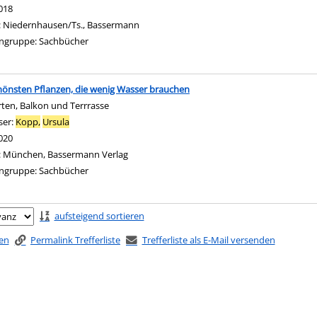
018
:
Niedernhausen/Ts., Bassermann
ngruppe:
Sachbücher
hönsten Pflanzen, die wenig Wasser brauchen
rten, Balkon und Terrrasse
ser:
Kopp,
Ursula
Suche nach diesem Verfasser
020
:
München, Bassermann Verlag
ngruppe:
Sachbücher
ringen
aufsteigend sortieren
ken
Permalink Trefferliste
Trefferliste als E-Mail versenden