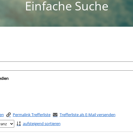
Einfache Suche
nach der Sie suchen wollen.
edien
ken
Permalink Trefferliste
Trefferliste als E-Mail versenden
aufsteigend sortieren