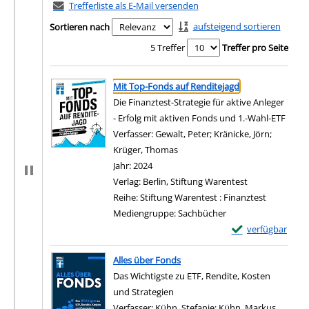
Trefferliste als E-Mail versenden
aufsteigend sortieren
Sortieren nach
5 Treffer
Treffer pro Seite
Suchergebnis
Zu den Suchfiltern springen
Mit Top-Fonds auf Renditejagd
Die Finanztest-Strategie für aktive Anleger
- Erfolg mit aktiven Fonds und 1.-Wahl-ETF
Verfasser:
Gewalt, Peter
;
Kränicke, Jörn
;
Krüger, Thomas
Suche nach diesem Verfasser
Jahr:
2024
Verlag:
Berlin, Stiftung Warentest
Reihe:
Stiftung Warentest : Finanztest
Mediengruppe:
Sachbücher
Exemplar-Details
verfügbar
Zum Download von e
Alles über Fonds
Das Wichtigste zu ETF, Rendite, Kosten
und Strategien
Verfasser:
Kühn, Stefanie
;
Kühn, Markus
Suche n