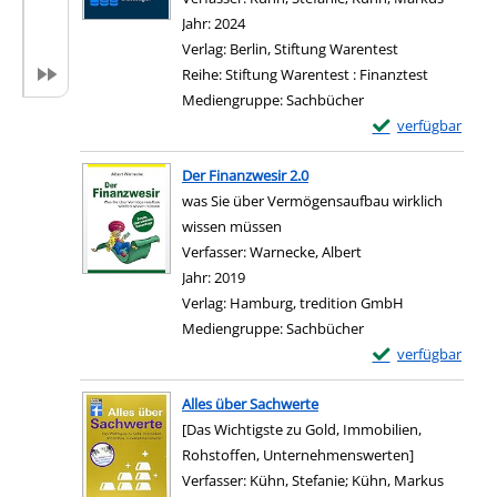
Jahr:
2024
Verlag:
Berlin, Stiftung Warentest
Reihe:
Stiftung Warentest : Finanztest
Mediengruppe:
Sachbücher
Exemplar-Details 
verfügbar
Zum Download von e
Der Finanzwesir 2.0
was Sie über Vermögensaufbau wirklich
wissen müssen
Verfasser:
Warnecke, Albert
Suche nach diesem V
Jahr:
2019
Verlag:
Hamburg, tredition GmbH
Mediengruppe:
Sachbücher
Exemplar-Details 
verfügbar
Zum Download von e
Alles über Sachwerte
[Das Wichtigste zu Gold, Immobilien,
Rohstoffen, Unternehmenswerten]
Verfasser:
Kühn, Stefanie
;
Kühn, Markus
Suche n