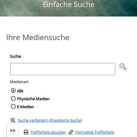
Einfache Suche
Ihre Mediensuche
Suche
Medienart
Wählen Sie die Medienart nach der Sie suc
Alle
Physische Medien
E-Medien
Suche verfeinern (Erweiterte Suche)
Trefferliste drucken
Permalink Trefferliste