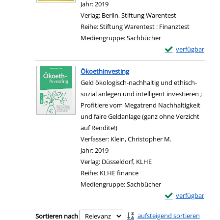
Jahr:
2019
Verlag:
Berlin, Stiftung Warentest
Reihe:
Stiftung Warentest : Finanztest
Mediengruppe:
Sachbücher
Exemplar-Details 
verfügbar
Zum Download von e
Ökoethinvesting
Geld ökologisch-nachhaltig und ethisch-
sozial anlegen und intelligent investieren ;
Profitiere vom Megatrend Nachhaltigkeit
und faire Geldanlage (ganz ohne Verzicht
auf Rendite!)
Verfasser:
Klein, Christopher M.
Suche nach dies
Jahr:
2019
Verlag:
Düsseldorf, KLHE
Reihe:
KLHE finance
Mediengruppe:
Sachbücher
Exemplar-Details
verfügbar
Zum Download von e
Zu den Suchfiltern springen
aufsteigend sortieren
Sortieren nach