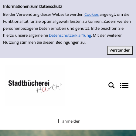
Einfache Suche
zur Navigation springen
zum Inhalt springen
Zu den Suchfiltern springen
Zur Trefferliste springen
Informationen zum Datenschutz
Bei der Verwendung dieser Webseite werden
Cookies
angelegt, um die
Funktionalität für Sie optimal gewährleisten zu können. Zudem werden
personenbezogene Daten erhoben und genutzt. Bitte beachten Sie
hierzu unsere allgemeine
Datenschutzerklär1ung
. Mit der weiteren
Nutzung stimmen Sie diesen Bedingungen zu.
anmelden
|
Sprache auswählen