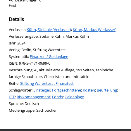
Vorbestellungen:
0
Frist:
Details
Verfasser:
Suche nach diesem Verfasser
Kühn, Stefanie (Verfasser)
;
Kühn, Markus (Verfasser)
Verfasserangabe:
Stefanie Kühn, Markus Kühn
Jahr:
2024
Verlag:
Berlin, Stiftung Warentest
opens in new tab
Diesen Link in neuem Tab öffnen
Systematik:
Suche nach dieser Systematik
Finanzen / Geldanlage
Suche nach diesem Interessenskreis
ISBN:
978-3-7471-0699-0
Beschreibung:
4., aktualisierte Auflage, 191 Seiten, zahlreiche
farbige Schaubilder, Checklisten und Infotafeln
Reihe:
Stiftung Warentest : Finanztest
Schlagwörter:
Einsteiger
;
Fortgeschrittene
;
Kosten
;
Beurteilung
;
ETF
;
Risikomanagement
;
Fonds
;
Geldanlage
Suche nach dieser Beteiligten Person
Sprache:
Deutsch
Mediengruppe:
Sachbücher