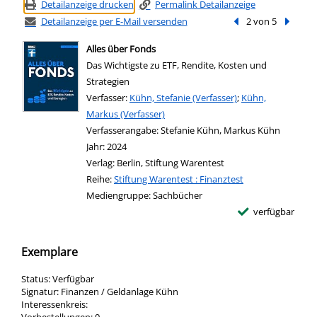
Detailanzeige drucken
Permalink Detailanzeige
Detailanzeige per E-Mail versenden
Vorheriger Treffer
2 von 5
Nächste
Alles über Fonds
Das Wichtigste zu ETF, Rendite, Kosten und
Strategien
Verfasser:
Suche nach diesem Verfasser
Kühn, Stefanie (Verfasser)
;
Kühn,
Markus (Verfasser)
Verfasserangabe:
Stefanie Kühn, Markus Kühn
Jahr:
2024
Verlag:
Berlin, Stiftung Warentest
Reihe:
Stiftung Warentest : Finanztest
Mediengruppe:
Sachbücher
verfügbar
Exemplare
Status:
Verfügbar
Signatur:
Finanzen / Geldanlage Kühn
Interessenkreis: