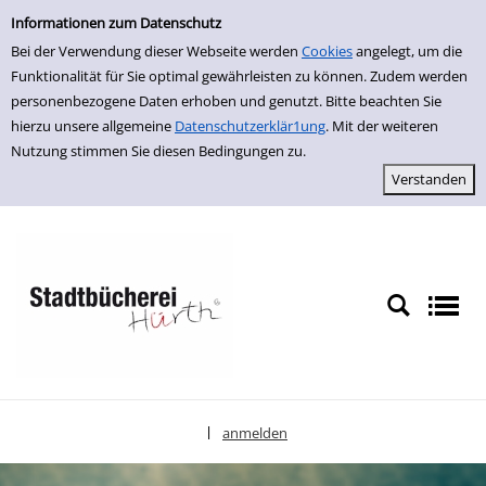
Einfache Suche
zur Navigation springen
zum Inhalt springen
Zur Detailanzeige springen
Informationen zum Datenschutz
Bei der Verwendung dieser Webseite werden
Cookies
angelegt, um die
Funktionalität für Sie optimal gewährleisten zu können. Zudem werden
personenbezogene Daten erhoben und genutzt. Bitte beachten Sie
hierzu unsere allgemeine
Datenschutzerklär1ung
. Mit der weiteren
Nutzung stimmen Sie diesen Bedingungen zu.
anmelden
|
Sprache auswählen