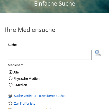
Einfache Suche
Ihre Mediensuche
Suche
Medienart
Wählen Sie die Medienart nach der Sie suc
Alle
Physische Medien
E-Medien
Suche verfeinern (Erweiterte Suche)
Zur Trefferliste