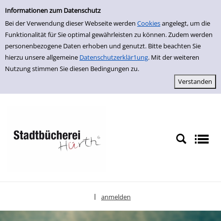
Einfache Suche
zur Navigation springen
zum Inhalt springen
Zu den Suchfiltern springen
Zur Trefferliste springen
Informationen zum Datenschutz
Bei der Verwendung dieser Webseite werden
Cookies
angelegt, um die
Funktionalität für Sie optimal gewährleisten zu können. Zudem werden
personenbezogene Daten erhoben und genutzt. Bitte beachten Sie
hierzu unsere allgemeine
Datenschutzerklär1ung
. Mit der weiteren
Nutzung stimmen Sie diesen Bedingungen zu.
anmelden
|
Sprache auswählen