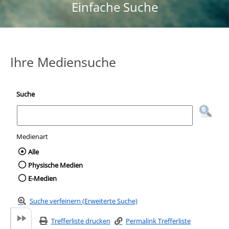
Einfache Suche
Ihre Mediensuche
Suche
Medienart
Wählen Sie die Medienart nach der Sie suc
Alle
Physische Medien
E-Medien
Suche verfeinern (Erweiterte Suche)
Trefferliste drucken
Permalink Trefferliste