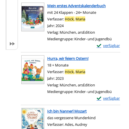
Mein erstes Adventskalenderbuch
mit 24 Klappen - 24+ Monate
Verfasser:
Höck,
Maria
Suche nach diesem Verfa
Jahr:
2024
Verlag:
München, arsEdition
Mediengruppe:
Kinder- und Jugendbü
Exemplar-Details
verfügbar
Zum Download von e
Hurra, wir feiern Ostern!
18 + Monate
Verfasser:
Höck,
Maria
Suche nach diesem Verfa
Jahr:
2023
Verlag:
München, arsEdition
Mediengruppe:
Kinder- und Jugendbü
Exemplar-Details 
verfügbar
Zum Download von e
Ich bin Nannerl Mozart
das vergessene Wunderkind
Verfasser:
Ades, Audrey
Suche nach diesem Verf