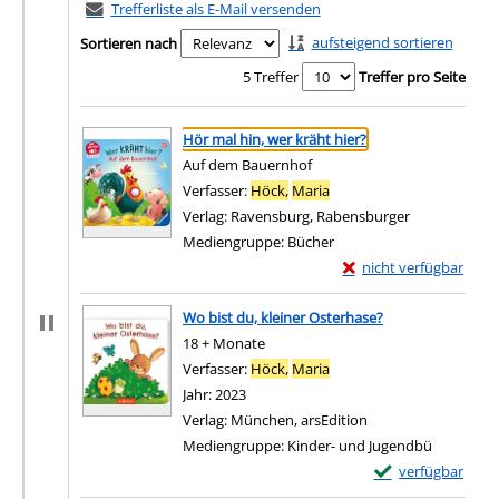
Trefferliste als E-Mail versenden
aufsteigend sortieren
Sortieren nach
5 Treffer
Treffer pro Seite
Suchergebnis
Zu den Suchfiltern springen
Hör mal hin, wer kräht hier?
Auf dem Bauernhof
Verfasser:
Höck,
Maria
Suche nach diesem Verfa
Verlag:
Ravensburg, Rabensburger
Mediengruppe:
Bücher
Exemplar-Details von H
nicht verfügbar
Zum Download von exter
Wo bist du, kleiner Osterhase?
18 + Monate
Verfasser:
Höck,
Maria
Suche nach diesem Verfa
Jahr:
2023
Verlag:
München, arsEdition
Mediengruppe:
Kinder- und Jugendbü
Exemplar-Details 
verfügbar
Zum Download von e