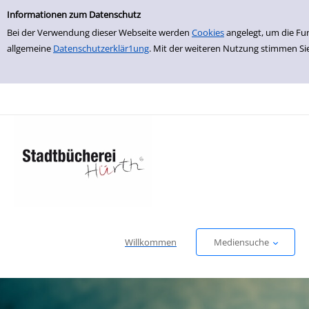
Einfache Suche
zur Navigation springen
zum Inhalt springen
Zu den Suchfiltern springen
Zur Trefferliste springen
Informationen zum Datenschutz
Bei der Verwendung dieser Webseite werden
Cookies
angelegt, um die Fu
allgemeine
Datenschutzerklär1ung
. Mit der weiteren Nutzung stimmen Si
Willkommen
Mediensuche