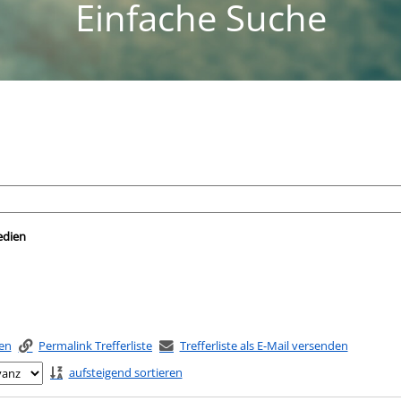
Einfache Suche
nach der Sie suchen wollen.
edien
ken
Permalink Trefferliste
Trefferliste als E-Mail versenden
aufsteigend sortieren