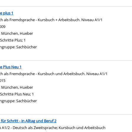
te plus 1
h als Fremdsprache - Kursbuch + Arbeitsbuch. Niveau A1/1
nach diesem Verfasser
009
:
München, Hueber
Schritte Plus; 1
ngruppe:
Sachbücher
te Plus Neu 1
h als Fremdsprache - Kursbuch und Arbeitsbuch. Niveau A1/1
nach diesem Verfasser
015
:
München, Hueber
Schritte Plus Neu; 1
ngruppe:
Sachbücher
 für Schritt - in Alltag und Beruf 2
 A1/2 - Deutsch als Zweitsprache; Kursbuch und Arbeitsbuch