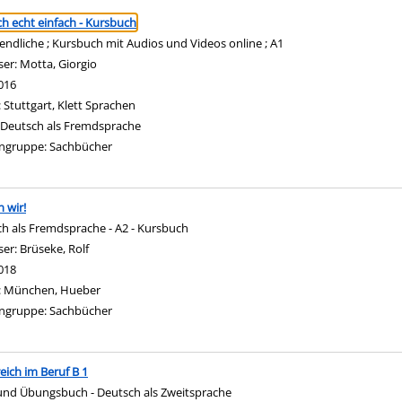
ringen
h echt einfach - Kursbuch
gendliche ; Kursbuch mit Audios und Videos online ; A1
ser:
Motta, Giorgio
Suche nach diesem Verfasser
016
:
Stuttgart, Klett Sprachen
Deutsch als Fremdsprache
ngruppe:
Sachbücher
n wir!
h als Fremdsprache - A2 - Kursbuch
ser:
Brüseke, Rolf
Suche nach diesem Verfasser
018
:
München, Hueber
ngruppe:
Sachbücher
reich im Beruf B 1
und Übungsbuch - Deutsch als Zweitsprache