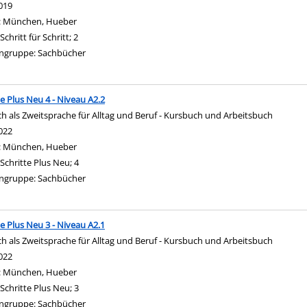
nach diesem Verfasser
019
:
München, Hueber
Schritt für Schritt; 2
ngruppe:
Sachbücher
te Plus Neu 4 - Niveau A2.2
h als Zweitsprache für Alltag und Beruf - Kursbuch und Arbeitsbuch
nach diesem Verfasser
022
:
München, Hueber
Schritte Plus Neu; 4
ngruppe:
Sachbücher
te Plus Neu 3 - Niveau A2.1
h als Zweitsprache für Alltag und Beruf - Kursbuch und Arbeitsbuch
nach diesem Verfasser
022
:
München, Hueber
Schritte Plus Neu; 3
ngruppe:
Sachbücher