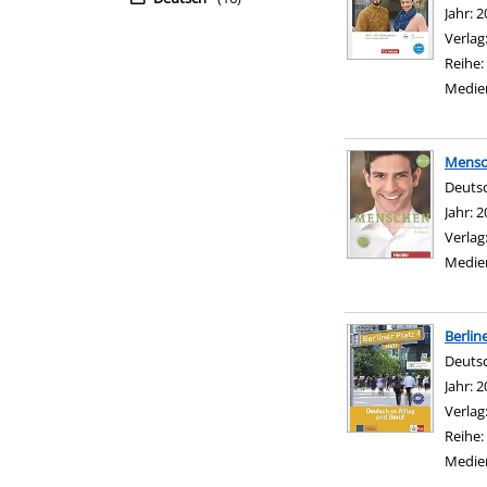
Suche 
Jahr:
2
Verlag
Reihe:
Medie
Mensc
Deutsc
Suche 
Jahr:
2
Verlag
Medie
Berlin
Deutsc
Suche 
Jahr:
2
Verlag
Reihe:
Medie