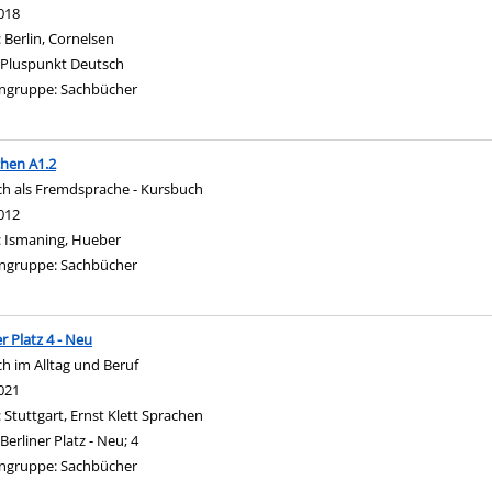
nach diesem Verfasser
018
:
Berlin, Cornelsen
Pluspunkt Deutsch
ngruppe:
Sachbücher
hen A1.2
h als Fremdsprache - Kursbuch
nach diesem Verfasser
012
:
Ismaning, Hueber
ngruppe:
Sachbücher
er Platz 4 - Neu
h im Alltag und Beruf
nach diesem Verfasser
021
:
Stuttgart, Ernst Klett Sprachen
Berliner Platz - Neu; 4
ngruppe:
Sachbücher