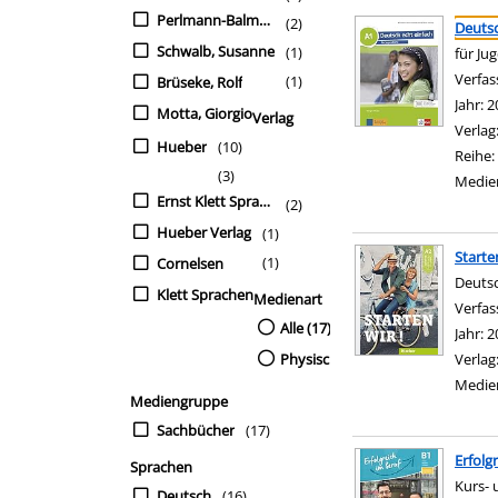
Suchergebnis
Zu den Suchfiltern sp
Perlmann-Balme, Michaela
(2)
Deutsc
Schwalb, Susanne
(1)
für Ju
Verfas
(1)
Brüseke, Rolf
Jahr:
2
Motta, Giorgio
Verlag
Verlag
Hueber
(10)
Reihe:
(3)
Medie
Ernst Klett Sprachen
(2)
Hueber Verlag
(1)
Starte
(1)
Cornelsen
Deutsc
Klett Sprachen
Medienart
Verfas
Alle (17)
Jahr:
2
Physische Medien (17)
Verlag
Medie
Mediengruppe
Sachbücher
(17)
Erfolg
Sprachen
Kurs- 
Deutsch
(16)