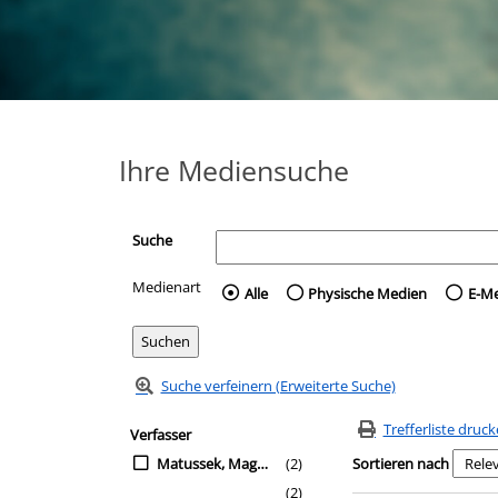
Ihre Mediensuche
Suche
Medienart
Wählen Sie die Medienart 
Alle
Physische Medien
E-M
Suche verfeinern (Erweiterte Suche)
Zur Trefferliste springen
Suchfilter
Trefferliste druc
Verfasser
Matussek, Magdalena
(2)
Sortieren nach
(2)