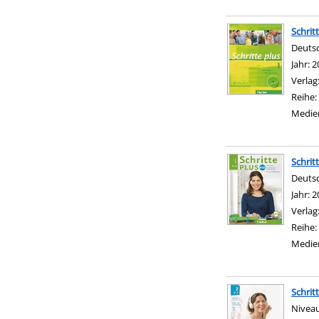
Schrit
Deutsc
Suche 
Jahr:
2
Verlag
Reihe:
Medie
Schrit
Deutsc
Suche 
Jahr:
2
Verlag
Reihe:
Medie
Schritt
Niveau