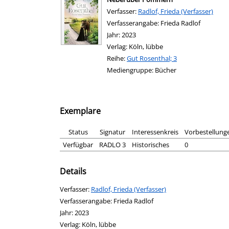
Verfasser:
Suche nach diesem Verfasser
Radlof, Frieda (Verfasser)
Verfasserangabe:
Frieda Radlof
Jahr:
2023
Verlag:
Köln, lübbe
Reihe:
Gut Rosenthal; 3
Mediengruppe:
Bücher
Exemplare
Status
Signatur
Interessenkreis
Vorbestellung
Verfügbar
RADLO 3
Historisches
0
Details
Verfasser:
Suche nach diesem Verfasser
Radlof, Frieda (Verfasser)
Verfasserangabe:
Frieda Radlof
Jahr:
2023
Verlag:
Köln, lübbe