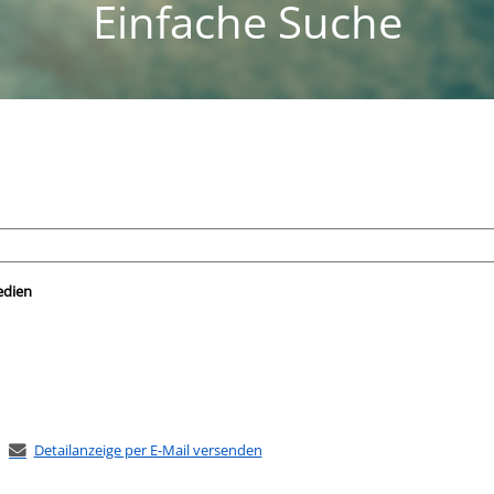
Einfache Suche
nach der Sie suchen wollen.
edien
Detailanzeige per E-Mail versenden