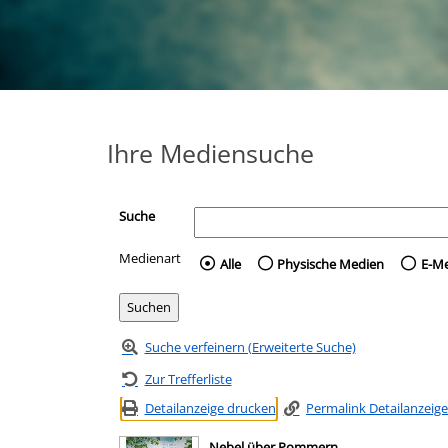
Ihre Mediensuche
Suche
Medienart
Wählen Sie die Medienart 
Alle
Physische Medien
E-M
Suche verfeinern (Erweiterte Suche)
Zur Trefferliste
Detailanzeige drucken
Permalink Detailanzeige
Nebel über Pommern