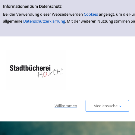
Einfache Suche
zur Navigation springen
zum Inhalt springen
Zur Detailanzeige springen
Informationen zum Datenschutz
Bei der Verwendung dieser Webseite werden
Cookies
angelegt, um die Fu
allgemeine
Datenschutzerklär1ung
. Mit der weiteren Nutzung stimmen Si
Willkommen
Mediensuche