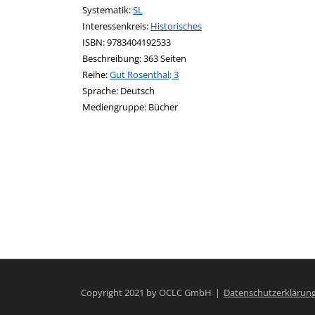
opens in new tab
Diesen Link in neuem Tab öffnen
Systematik:
Suche nach dieser Systematik
SL
Interessenkreis:
Suche nach diesem Interessenskreis
Historisches
ISBN:
9783404192533
Beschreibung:
363 Seiten
Reihe:
Gut Rosenthal; 3
Suche nach dieser Beteiligten Person
Sprache:
Deutsch
Mediengruppe:
Bücher
Copyright 2021 by OCLC GmbH
Datenschutzerklärun