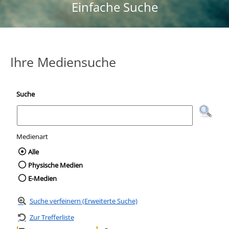
Einfache Suche
Ihre Mediensuche
Suche
Medienart
Wählen Sie die Medienart nach der Sie suc
Alle
Physische Medien
E-Medien
Suche verfeinern (Erweiterte Suche)
Zur Trefferliste