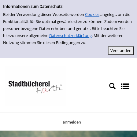
Einfache Suche
zur Navigation springen
zum Inhalt springen
Zur Detailanzeige springen
Informationen zum Datenschutz
Bei der Verwendung dieser Webseite werden
Cookies
angelegt, um die
Funktionalität für Sie optimal gewährleisten zu können. Zudem werden
personenbezogene Daten erhoben und genutzt. Bitte beachten Sie
hierzu unsere allgemeine
Datenschutzerklär1ung
. Mit der weiteren
Nutzung stimmen Sie diesen Bedingungen zu.
anmelden
|
Sprache auswählen