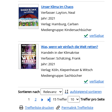
Zum Download von e
Unser Klima im Chaos
Verfasser:
Layton, Neal
Suche nach diesem Verfa
Jahr:
2021
Verlag:
Hamburg, Carlsen
Mediengruppe:
Kindersachbücher
Exemplar-Details
verfügbar
Zum Download von e
Was, wenn wir einfach die Welt retten?
Handeln in der Klimakrise
Verfasser:
Schätzing, Frank
Suche nach diesem V
Jahr:
2021
Verlag:
Köln, Kiepenheuer & Witsch
Mediengruppe:
Sachbücher
Exemplar-Details 
verfügbar
Zum Download von e
Zu den Suchfiltern springen
aufsteigend sortieren
Sortieren nach
1
2
Letzte Seite
15 Treffer
Treffer pro Seite
Trefferliste drucken
Permalink Trefferliste