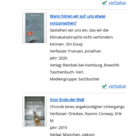
Exemplar-Details 
verfügbar
Zum Download von e
Wann hören wir auf, uns etwas
vorzumachen?
Gestehen wir uns ein, das wir die
Klimakatastrophe nicht verhindern
können ; Ein Essay
Verfasser:
Franzen, Jonathan
Suche nach diesem 
Jahr:
2020
Verlag:
Reinbek bei Hamburg, Rowohlt-
Taschenbuch- Verl.
Mediengruppe:
Sachbücher
Exemplar-Details
verfügbar
Zum Download von e
Vom Ende der Welt
Chronik eines angekündigten Untergangs
Verfasser:
Oreskes, Naomi
;
Conway, Erik
M.
Suche nach diesem Verfasser
Jahr:
2015
Verlag:
München, oekom