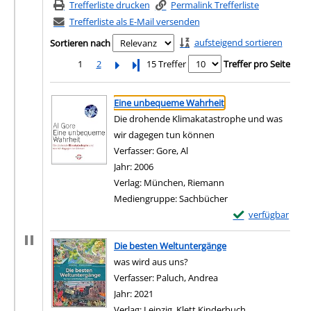
Trefferliste drucken
Permalink Trefferliste
Trefferliste als E-Mail versenden
aufsteigend sortieren
Sortieren nach
1
2
Letzte Seite
15 Treffer
Treffer pro Seite
Suchergebnis
Zu den Suchfiltern springen
Eine unbequeme Wahrheit
Die drohende Klimakatastrophe und was
wir dagegen tun können
Verfasser:
Gore, Al
Suche nach diesem Verfasser
Jahr:
2006
Verlag:
München, Riemann
Mediengruppe:
Sachbücher
Exemplar-Details
verfügbar
Zum Download von e
Die besten Weltuntergänge
was wird aus uns?
Verfasser:
Paluch, Andrea
Suche nach diesem Ver
Jahr:
2021
Verlag:
Leipzig, Klett Kinderbuch