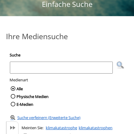
Einfache Suche
Ihre Mediensuche
Suche
Medienart
Wählen Sie die Medienart nach der Sie suc
Alle
Physische Medien
E-Medien
Suche verfeinern (Erweiterte Suche)
Meinten Sie:
klimakatastrophe
klimakatastrophen