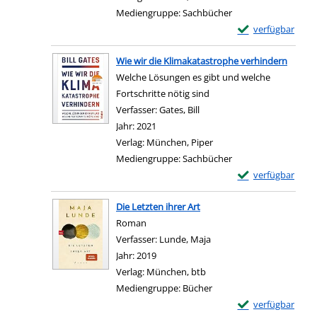
Mediengruppe:
Sachbücher
Exemplar-Details
verfügbar
Zum Download von e
Wie wir die Klimakatastrophe verhindern
Welche Lösungen es gibt und welche
Fortschritte nötig sind
Verfasser:
Gates, Bill
Suche nach diesem Verfasse
Jahr:
2021
Verlag:
München, Piper
Mediengruppe:
Sachbücher
Exemplar-Details 
verfügbar
Zum Download von e
Die Letzten ihrer Art
Roman
Verfasser:
Lunde, Maja
Suche nach diesem Verfa
Jahr:
2019
Verlag:
München, btb
Mediengruppe:
Bücher
Exemplar-Details 
verfügbar