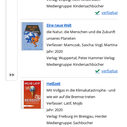
Mediengruppe:
Kindersachbücher
Exemplar-Details
verfügbar
Zum Download von e
Eine neue Welt
die Natur, die Menschen und die Zukunft
unseres Planeten
Verfasser:
Mamczak, Sascha
;
Vogl, Martina
Suche
Jahr:
2020
Verlag:
Wuppertal, Peter Hammer Verlag
Mediengruppe:
Kindersachbücher
Exemplar-Details 
verfügbar
Zum Download von e
Heißzeit
Mit Vollgas in die Klimakatastrophe - und
wie wir auf die Bremse treten
Verfasser:
Latif, Mojib
Suche nach diesem Verfas
Jahr:
2020
Verlag:
Freiburg im Breisgau, Herder
Mediengruppe:
Sachbücher