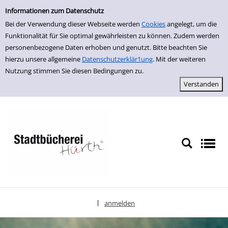
Einfache Suche
zur Navigation springen
zum Inhalt springen
Zu den Suchfiltern springen
Zur Trefferliste springen
Informationen zum Datenschutz
Bei der Verwendung dieser Webseite werden
Cookies
angelegt, um die
Funktionalität für Sie optimal gewährleisten zu können. Zudem werden
personenbezogene Daten erhoben und genutzt. Bitte beachten Sie
hierzu unsere allgemeine
Datenschutzerklär1ung
. Mit der weiteren
Nutzung stimmen Sie diesen Bedingungen zu.
anmelden
|
Sprache auswählen