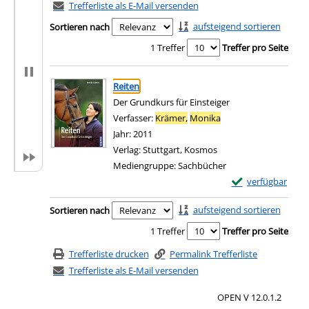
Trefferliste als E-Mail versenden
aufsteigend sortieren
Sortieren nach
1 Treffer
Treffer pro Seite
Suchergebnis
Zu den Suchfiltern springen
Reiten
Der Grundkurs für Einsteiger
Verfasser:
Krämer,
Monika
Suche nach diesem Ve
Jahr:
2011
Verlag:
Stuttgart, Kosmos
Mediengruppe:
Sachbücher
Exemplar-Details 
verfügbar
Zum Download von e
Zu den Suchfiltern springen
aufsteigend sortieren
Sortieren nach
1 Treffer
Treffer pro Seite
Trefferliste drucken
Permalink Trefferliste
Trefferliste als E-Mail versenden
OPEN V 12.0.1.2