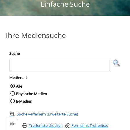
Einfache Suche
Ihre Mediensuche
Suche
Medienart
Wählen Sie die Medienart nach der Sie suc
Alle
Physische Medien
E-Medien
Suche verfeinern (Erweiterte Suche)
Trefferliste drucken
Permalink Trefferliste