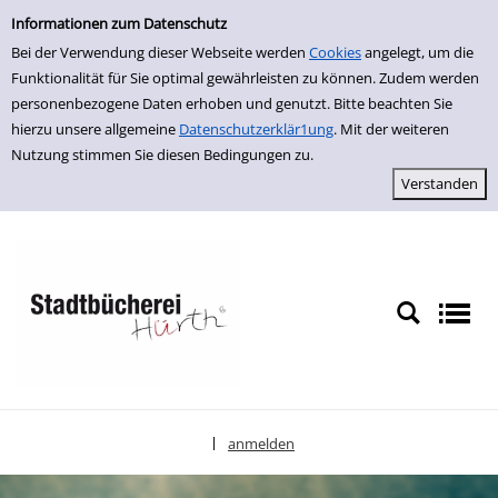
Einfache Suche
zur Navigation springen
zum Inhalt springen
Zu den Suchfiltern springen
Zur Trefferliste springen
Informationen zum Datenschutz
Bei der Verwendung dieser Webseite werden
Cookies
angelegt, um die
Funktionalität für Sie optimal gewährleisten zu können. Zudem werden
personenbezogene Daten erhoben und genutzt. Bitte beachten Sie
hierzu unsere allgemeine
Datenschutzerklär1ung
. Mit der weiteren
Nutzung stimmen Sie diesen Bedingungen zu.
anmelden
|
Sprache auswählen