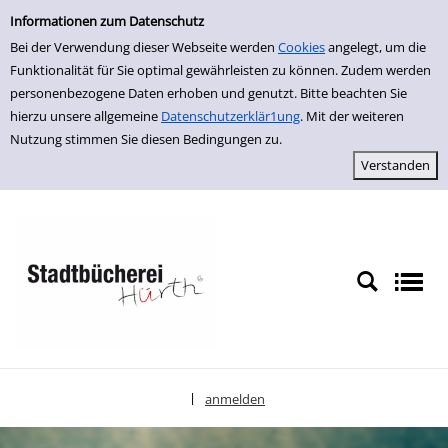
Einfache Suche
zur Navigation springen
zum Inhalt springen
Zu den Suchfiltern springen
Zur Trefferliste springen
Informationen zum Datenschutz
Bei der Verwendung dieser Webseite werden
Cookies
angelegt, um die
Funktionalität für Sie optimal gewährleisten zu können. Zudem werden
personenbezogene Daten erhoben und genutzt. Bitte beachten Sie
hierzu unsere allgemeine
Datenschutzerklär1ung
. Mit der weiteren
Nutzung stimmen Sie diesen Bedingungen zu.
anmelden
|
Sprache auswählen