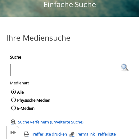
Einfache Suche
Ihre Mediensuche
Suche
Medienart
Wählen Sie die Medienart nach der Sie suc
Alle
Physische Medien
E-Medien
Suche verfeinern (Erweiterte Suche)
Trefferliste drucken
Permalink Trefferliste