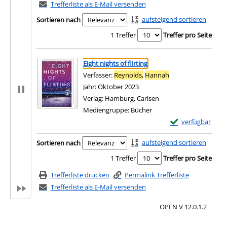
Trefferliste als E-Mail versenden
aufsteigend sortieren
Sortieren nach
1 Treffer
Treffer pro Seite
Suchergebnis
Zu den Suchfiltern springen
Eight nights of flirting
Verfasser:
Reynolds,
Hannah
Suche nach diesem
Jahr:
Oktober 2023
Verlag:
Hamburg, Carlsen
Mediengruppe:
Bücher
Exemplar-Details v
verfügbar
Zum Download von e
Zu den Suchfiltern springen
aufsteigend sortieren
Sortieren nach
1 Treffer
Treffer pro Seite
Trefferliste drucken
Permalink Trefferliste
Trefferliste als E-Mail versenden
OPEN V 12.0.1.2