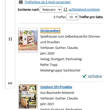
Trefferliste als E-Mail versenden
aufsteigend sortieren
Sortieren nach
3 Treffer
Treffer pro Seite
Suchergebnis
Zu den Suchfiltern springen
Kinderwelten
Spielhäuser zum Selberbauenfür Drinnen
und Draußen
Verfasser:
Guther, Claudia
Suche nach diesem Ve
Jahr:
2020
Verlag:
Stuttgart, frechverlag
Reihe:
Topp
Mediengruppe:
Sachbücher
Exemplar-Details
verfügbar
Zum Download von e
Outdoor DIY-Projekte
Aus Baumarkt-Material
Verfasser:
Guther, Claudia
Suche nach diesem Ve
Jahr:
2021
Verlag:
Stuttgart, frechverlag