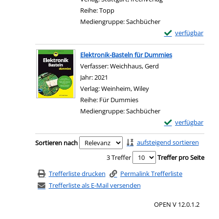
Reihe:
Topp
Mediengruppe:
Sachbücher
Exemplar-Details
verfügbar
Zum Download von e
Elektronik-Basteln für Dummies
Verfasser:
Weichhaus, Gerd
Suche nach diesem V
Jahr:
2021
Verlag:
Weinheim, Wiley
Reihe:
Für Dummies
Mediengruppe:
Sachbücher
Exemplar-Details 
verfügbar
Zum Download von e
Zu den Suchfiltern springen
aufsteigend sortieren
Sortieren nach
3 Treffer
Treffer pro Seite
Trefferliste drucken
Permalink Trefferliste
Trefferliste als E-Mail versenden
OPEN V 12.0.1.2