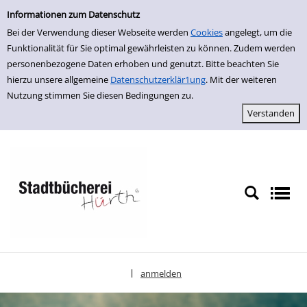
Einfache Suche
zur Navigation springen
zum Inhalt springen
Zu den Suchfiltern springen
Zur Trefferliste springen
Informationen zum Datenschutz
Bei der Verwendung dieser Webseite werden
Cookies
angelegt, um die
Funktionalität für Sie optimal gewährleisten zu können. Zudem werden
personenbezogene Daten erhoben und genutzt. Bitte beachten Sie
hierzu unsere allgemeine
Datenschutzerklär1ung
. Mit der weiteren
Nutzung stimmen Sie diesen Bedingungen zu.
anmelden
|
Sprache auswählen