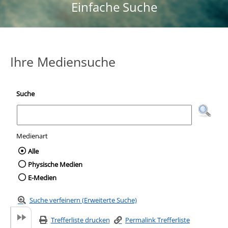
Einfache Suche
Ihre Mediensuche
Suche
Medienart
Wählen Sie die Medienart nach der Sie suc
Alle
Physische Medien
E-Medien
Suche verfeinern (Erweiterte Suche)
Trefferliste drucken
Permalink Trefferliste