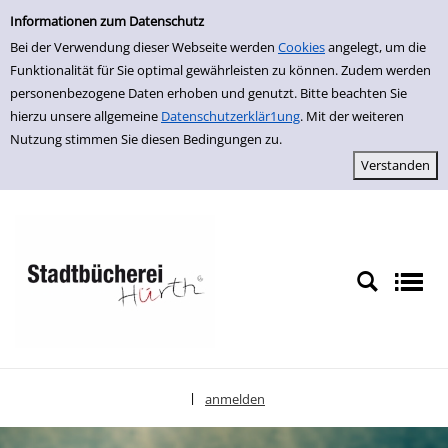
Einfache Suche
zur Navigation springen
zum Inhalt springen
Zur Detailanzeige springen
Informationen zum Datenschutz
Bei der Verwendung dieser Webseite werden
Cookies
angelegt, um die
Funktionalität für Sie optimal gewährleisten zu können. Zudem werden
personenbezogene Daten erhoben und genutzt. Bitte beachten Sie
hierzu unsere allgemeine
Datenschutzerklär1ung
. Mit der weiteren
Nutzung stimmen Sie diesen Bedingungen zu.
anmelden
|
Sprache auswählen