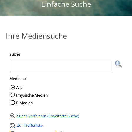
Einfache Suche
Ihre Mediensuche
Suche
Medienart
Wählen Sie die Medienart nach der Sie suc
Alle
Physische Medien
E-Medien
Suche verfeinern (Erweiterte Suche)
Zur Trefferliste