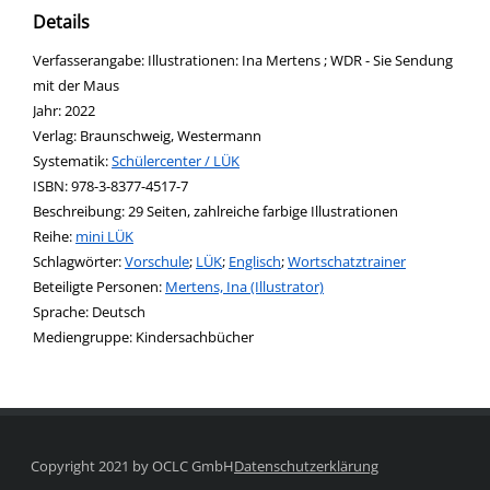
Details
Suche nach diesem Verfasser
Verfasserangabe:
Illustrationen: Ina Mertens ; WDR - Sie Sendung
mit der Maus
Jahr:
2022
Verlag:
Braunschweig, Westermann
opens in new tab
Diesen Link in neuem Tab öffnen
Systematik:
Suche nach dieser Systematik
Schülercenter / LÜK
Suche nach diesem Interessenskreis
ISBN:
978-3-8377-4517-7
Beschreibung:
29 Seiten, zahlreiche farbige Illustrationen
Reihe:
mini LÜK
Schlagwörter:
Vorschule
;
LÜK
;
Englisch
;
Wortschatztrainer
Beteiligte Personen:
Suche nach dieser Beteiligten Person
Mertens, Ina (Illustrator)
Sprache:
Deutsch
Mediengruppe:
Kindersachbücher
Copyright 2021 by OCLC GmbH
Datenschutzerklärung