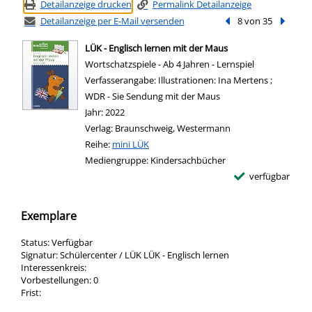
Detailanzeige drucken
Permalink Detailanzeige
Detailanzeige per E-Mail versenden
Vorheriger Treffer
8 von 35
Nächste
LÜK - Englisch lernen mit der Maus
Wortschatzspiele - Ab 4 Jahren - Lernspiel
Suche nach diesem Verfasser
Verfasserangabe:
Illustrationen: Ina Mertens ;
WDR - Sie Sendung mit der Maus
Jahr:
2022
Verlag:
Braunschweig, Westermann
Reihe:
mini LÜK
Mediengruppe:
Kindersachbücher
verfügbar
Exemplare
Status:
Verfügbar
Signatur:
Schülercenter / LÜK LÜK - Englisch lernen
Interessenkreis:
Vorbestellungen:
0
Frist: