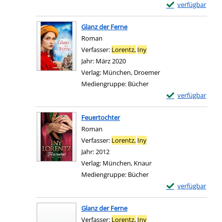
Exemplar-Details 
verfügbar
Zum Download von e
Glanz der Ferne
Roman
Verfasser:
Lorentz,
Iny
Suche nach diesem Verfa
Jahr:
März 2020
Verlag:
München, Droemer
Mediengruppe:
Bücher
Exemplar-Details 
verfügbar
Zum Download von e
Feuertochter
Roman
Verfasser:
Lorentz,
Iny
Suche nach diesem Verfa
Jahr:
2012
Verlag:
München, Knaur
Mediengruppe:
Bücher
Exemplar-Details
verfügbar
Zum Download von e
Glanz der Ferne
Verfasser:
Lorentz,
Iny
Suche nach diesem Verfa