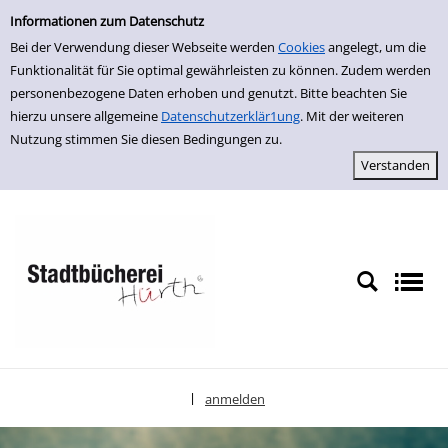
Einfache Suche
zur Navigation springen
zum Inhalt springen
Zu den Suchfiltern springen
Zur Trefferliste springen
Informationen zum Datenschutz
Bei der Verwendung dieser Webseite werden
Cookies
angelegt, um die
Funktionalität für Sie optimal gewährleisten zu können. Zudem werden
personenbezogene Daten erhoben und genutzt. Bitte beachten Sie
hierzu unsere allgemeine
Datenschutzerklär1ung
. Mit der weiteren
Nutzung stimmen Sie diesen Bedingungen zu.
anmelden
|
Sprache auswählen