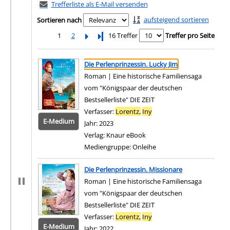
Trefferliste als E-Mail versenden
aufsteigend sortieren
Sortieren nach
1
2
Letzte Seite
16 Treffer
Treffer pro Seite
Suchergebnis
Zu den Suchfiltern springen
Die Perlenprinzessin. Lucky Jim
Roman | Eine historische Familiensaga
vom "Königspaar der deutschen
Bestsellerliste" DIE ZEIT
Verfasser:
Lorentz,
Iny
Suche nach diesem Verfa
E-Medium
Jahr:
2023
Verlag:
Knaur eBook
Mediengruppe:
Onleihe
Zum 
Die Perlenprinzessin. Missionare
Roman | Eine historische Familiensaga
vom "Königspaar der deutschen
Bestsellerliste" DIE ZEIT
Verfasser:
Lorentz,
Iny
Suche nach diesem Verfa
E-Medium
Jahr:
2022