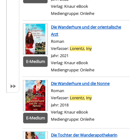
Verlag:
Knaur eBook
Mediengruppe:
Onleihe
Zum 
Die Wanderhure und der orientalische
Arzt
Roman
Verfasser:
Lorentz,
Iny
Suche nach diesem Verfa
Jahr:
2021
E-Medium
Verlag:
Knaur eBook
Mediengruppe:
Onleihe
Zum 
Die Wanderhure und die Nonne
Roman
Verfasser:
Lorentz,
Iny
Suche nach diesem Verfa
Jahr:
2018
Verlag:
Knaur eBook
E-Medium
Mediengruppe:
Onleihe
Zum 
Die Tochter der Wanderapothekerin