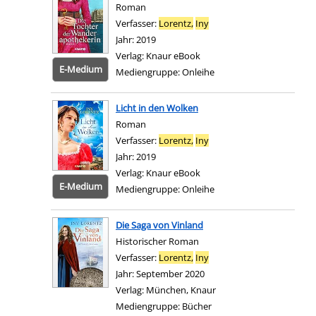
Roman
Verfasser:
Lorentz,
Iny
Suche nach diesem Verfa
Jahr:
2019
Verlag:
Knaur eBook
E-Medium
Mediengruppe:
Onleihe
Zum 
Licht in den Wolken
Roman
Verfasser:
Lorentz,
Iny
Suche nach diesem Verfa
Jahr:
2019
Verlag:
Knaur eBook
E-Medium
Mediengruppe:
Onleihe
Zum 
Die Saga von Vinland
Historischer Roman
Verfasser:
Lorentz,
Iny
Suche nach diesem Verfa
Jahr:
September 2020
Verlag:
München, Knaur
Mediengruppe:
Bücher