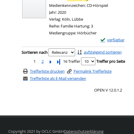
Medienkennzeichen:
CD-Hörspiel
Jahr:
2020
Verlag:
Köln, Lübbe
Reihe:
Familie Hartung; 3
Mediengruppe:
Hörbücher
Exemplar-Details 
verfügbar
Zum Download von e
Zu den Suchfiltern springen
aufsteigend sortieren
Sortieren nach
1
2
Letzte Seite
16 Treffer
Treffer pro Seite
Trefferliste drucken
Permalink Trefferliste
Trefferliste als E-Mail versenden
OPEN V 12.0.1.2
Copyright 2021 by OCLC GmbH
Datenschutzerklärung