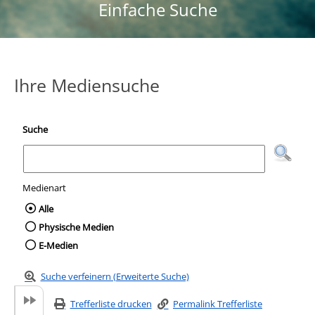
Einfache Suche
Ihre Mediensuche
Suche
Medienart
Wählen Sie die Medienart nach der Sie suc
Alle
Physische Medien
E-Medien
Suche verfeinern (Erweiterte Suche)
Trefferliste drucken
Permalink Trefferliste