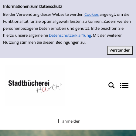
Einfache Suche
zur Navigation springen
zum Inhalt springen
Zur Detailanzeige springen
Informationen zum Datenschutz
Bei der Verwendung dieser Webseite werden
Cookies
angelegt, um die
Funktionalität für Sie optimal gewährleisten zu können. Zudem werden
personenbezogene Daten erhoben und genutzt. Bitte beachten Sie
hierzu unsere allgemeine
Datenschutzerklär1ung
. Mit der weiteren
Nutzung stimmen Sie diesen Bedingungen zu.
anmelden
|
Sprache auswählen