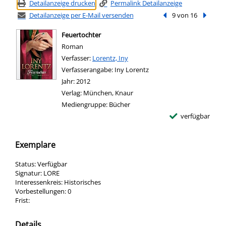
Detailanzeige drucken
Permalink Detailanzeige
Detailanzeige per E-Mail versenden
Vorheriger Treffer
9 von 16
Nächste
Feuertochter
Roman
Verfasser:
Suche nach diesem Verfasser
Lorentz, Iny
Verfasserangabe:
Iny Lorentz
Jahr:
2012
Verlag:
München, Knaur
Mediengruppe:
Bücher
verfügbar
Exemplare
Status:
Verfügbar
Signatur:
LORE
Interessenkreis:
Historisches
Vorbestellungen:
0
Frist:
Details