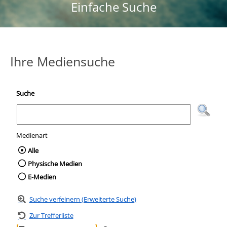
Einfache Suche
Ihre Mediensuche
Suche
Medienart
Wählen Sie die Medienart nach der Sie suc
Alle
Physische Medien
E-Medien
Suche verfeinern (Erweiterte Suche)
Zur Trefferliste