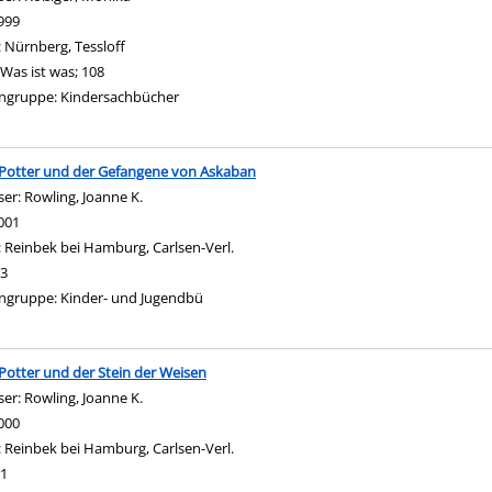
999
:
Nürnberg, Tessloff
Was ist was; 108
ngruppe:
Kindersachbücher
Potter und der Gefangene von Askaban
ser:
Rowling, Joanne K.
Suche nach diesem Verfasser
001
:
Reinbek bei Hamburg, Carlsen-Verl.
3
zeigen
ngruppe:
Kinder- und Jugendbü
Potter und der Stein der Weisen
ser:
Rowling, Joanne K.
Suche nach diesem Verfasser
000
:
Reinbek bei Hamburg, Carlsen-Verl.
1