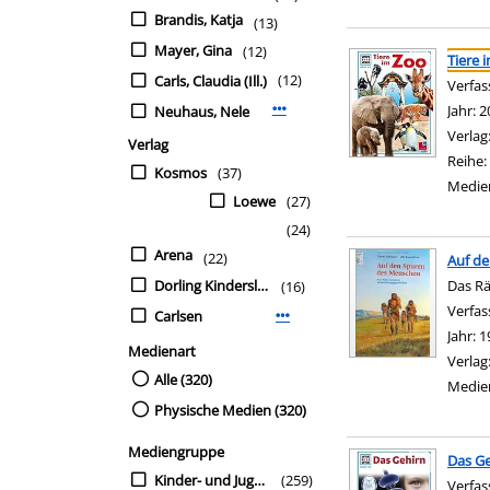
Brandis, Katja
(13)
Suchergebnis
Zu den Suchfiltern sp
Mayer, Gina
(12)
Tiere 
(12)
Carls, Claudia (Ill.)
Verfas
Jahr:
2
Neuhaus, Nele
Mehr Verfasser-Filter anzeigen
Verlag
Verlag
Reihe:
Kosmos
(37)
Medie
Loewe
(27)
(24)
Arena
(22)
Auf d
Dorling Kindersley
Das Rä
(16)
Verfas
Carlsen
Mehr Verlag-Filter anzeigen
Jahr:
1
Medienart
Verlag
Alle (320)
Medie
Physische Medien (320)
Mediengruppe
Das Ge
Kinder- und Jugendbü
(259)
Verfas