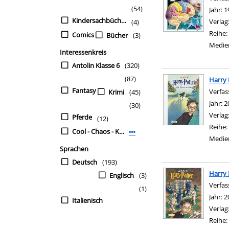
(54)
Jahr:
1
Kindersachbücher
Verlag
(4)
Reihe:
Comics
Bücher
(3)
Medie
Interessenkreis
Antolin Klasse 6
(320)
(87)
Harry 
Fantasy
Verfas
Krimi
(45)
Jahr:
2
(30)
Verlag
Pferde
(12)
Reihe:
Cool - Chaos - Katastrophen
Mehr Interessenkreis-Filter an
Medie
Sprachen
Deutsch
(193)
Harry 
Englisch
(3)
Verfas
(1)
Jahr:
2
Italienisch
Verlag
Reihe: