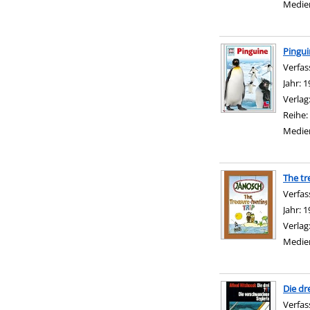
Medie
Pingui
Verfas
Jahr:
1
Verlag
Reihe:
Medie
The tr
Verfas
Jahr:
1
Verlag
Medie
Die dr
Verfas