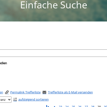
Einfache Suche
nach der Sie suchen wollen.
edien
ken
Permalink Trefferliste
Trefferliste als E-Mail versenden
aufsteigend sortieren
23
24
25
26
27
28
29
3