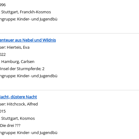
996
:
Stuttgart, Franckh-Kosmos
ngruppe:
Kinder- und Jugendbü
enteuer aus Nebel und Wildnis
ser:
Hierteis, Eva
Suche nach diesem Verfasser
022
:
Hamburg, Carlsen
Insel der Sturmpferde; 2
ngruppe:
Kinder- und Jugendbü
 Nacht, düstere Nacht
ser:
Hitchcock, Alfred
Suche nach diesem Verfasser
015
:
Stuttgart, Kosmos
Die drei ???
ngruppe:
Kinder- und Jugendbü