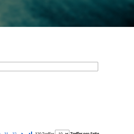
0
31
32
Letzte Seite
320 Treffer
Treffer pro Seite