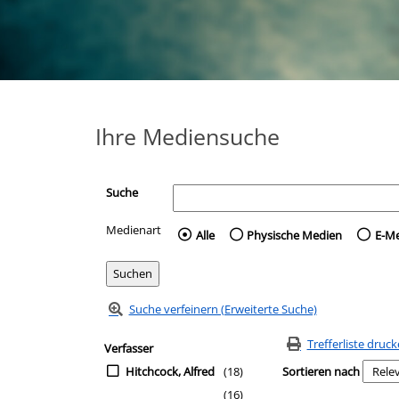
Ihre Mediensuche
Suche
Medienart
Wählen Sie die Medienart 
Alle
Physische Medien
E-M
Suche verfeinern (Erweiterte Suche)
Zur Trefferliste springen
Suchfilter
Trefferliste druc
Verfasser
Hitchcock, Alfred
(18)
Sortieren nach
(16)