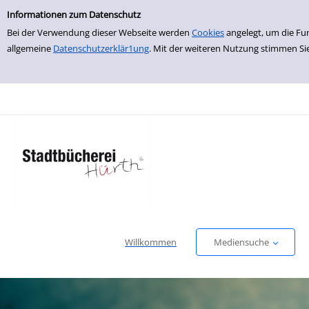
Einfache Suche
zur Navigation springen
zum Inhalt springen
Zu den Suchfiltern springen
Zur Trefferliste springen
Informationen zum Datenschutz
Bei der Verwendung dieser Webseite werden
Cookies
angelegt, um die Fu
allgemeine
Datenschutzerklär1ung
. Mit der weiteren Nutzung stimmen Si
Willkommen
Mediensuche