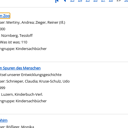
ringen
im Zoo
ser:
Mertiny, Andrea
;
Zieger, Reiner (Ill.)
Suche nach diesem Verfasser
000
:
Nürnberg, Tessloff
Was ist was; 110
ngruppe:
Kindersachbücher
en Spuren des Menschen
tsel unserer Entwicklungsgeschichte
ser:
Schnieper, Claudia
;
Kruse-Schulz, Udo
Suche nach diesem Verfasser
999
:
Luzern, Kinderbuch-Verl.
ngruppe:
Kindersachbücher
hirn
ser:
Rößiger, Monika
Suche nach diesem Verfasser