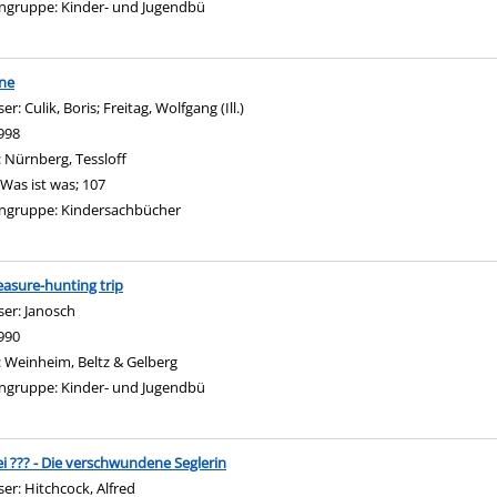
ngruppe:
Kinder- und Jugendbü
ne
ser:
Culik, Boris
;
Freitag, Wolfgang (Ill.)
Suche nach diesem Verfasser
998
:
Nürnberg, Tessloff
Was ist was; 107
ngruppe:
Kindersachbücher
easure-hunting trip
ser:
Janosch
Suche nach diesem Verfasser
990
:
Weinheim, Beltz & Gelberg
ngruppe:
Kinder- und Jugendbü
ei ??? - Die verschwundene Seglerin
ser:
Hitchcock, Alfred
Suche nach diesem Verfasser