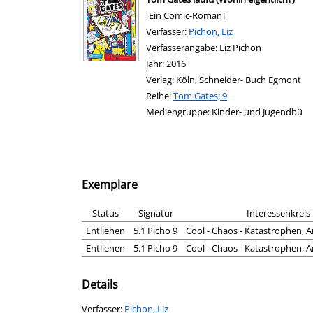
[Ein Comic-Roman]
Verfasser:
Suche nach diesem Verfasser
Pichon, Liz
Verfasserangabe:
Liz Pichon
Jahr:
2016
Verlag:
Köln, Schneider- Buch Egmont
Reihe:
Tom Gates; 9
Mediengruppe:
Kinder- und Jugendbü
Exemplare
Status
Signatur
Interessenkreis
Entliehen
5.1 Picho 9
Cool - Chaos - Katastrophen, A
Entliehen
5.1 Picho 9
Cool - Chaos - Katastrophen, A
Details
Verfasser:
Suche nach diesem Verfasser
Pichon, Liz