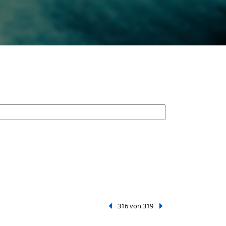
Vorheriger Treffer
316 von 319
Nächster Treffer