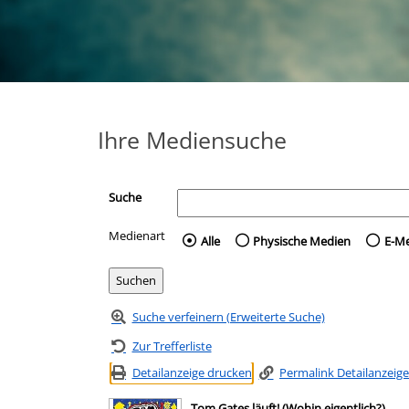
Ihre Mediensuche
Suche
Medienart
Wählen Sie die Medienart 
Alle
Physische Medien
E-M
Suche verfeinern (Erweiterte Suche)
Zur Trefferliste
Detailanzeige drucken
Permalink Detailanzeige
Tom Gates läuft! (Wohin eigentlich?)