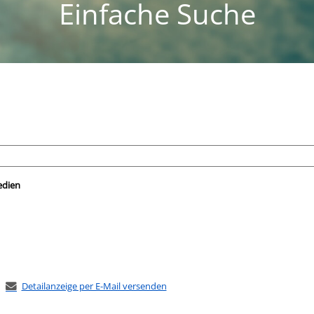
Einfache Suche
nach der Sie suchen wollen.
edien
Detailanzeige per E-Mail versenden