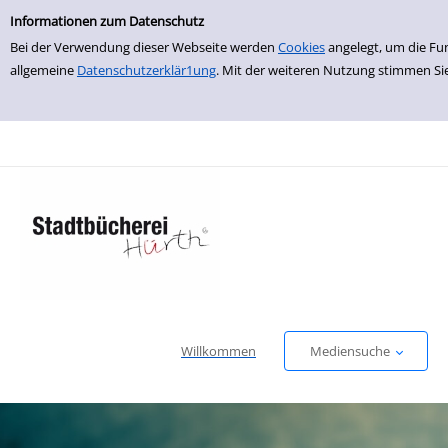
Einfache Suche
zur Navigation springen
zum Inhalt springen
Zur Detailanzeige springen
Informationen zum Datenschutz
Bei der Verwendung dieser Webseite werden
Cookies
angelegt, um die Fu
allgemeine
Datenschutzerklär1ung
. Mit der weiteren Nutzung stimmen Si
Willkommen
Mediensuche