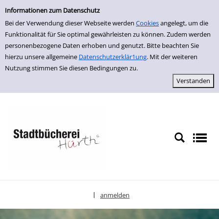
Einfache Suche
zur Navigation springen
zum Inhalt springen
Zu den Suchfiltern springen
Zur Trefferliste springen
Informationen zum Datenschutz
Bei der Verwendung dieser Webseite werden
Cookies
angelegt, um die
Funktionalität für Sie optimal gewährleisten zu können. Zudem werden
personenbezogene Daten erhoben und genutzt. Bitte beachten Sie
hierzu unsere allgemeine
Datenschutzerklär1ung
. Mit der weiteren
Nutzung stimmen Sie diesen Bedingungen zu.
anmelden
|
Sprache auswählen