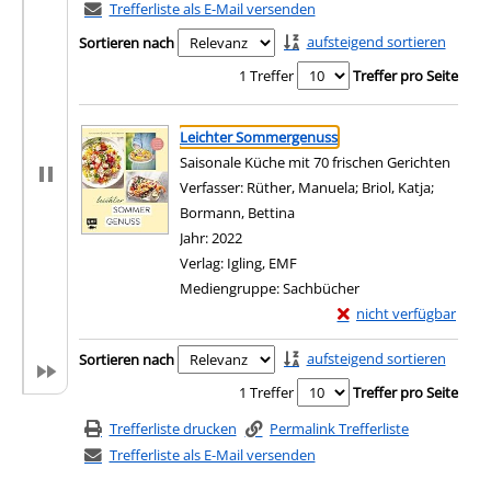
Trefferliste als E-Mail versenden
aufsteigend sortieren
Sortieren nach
1 Treffer
Treffer pro Seite
Suchergebnis
Zu den Suchfiltern springen
Leichter Sommergenuss
Saisonale Küche mit 70 frischen Gerichten
Verfasser:
Rüther, Manuela
;
Briol, Katja
;
Bormann, Bettina
Suche nach diesem Verfasser
Jahr:
2022
Verlag:
Igling, EMF
Mediengruppe:
Sachbücher
Exemplar-Details von
nicht verfügbar
Zum Download von exter
Zu den Suchfiltern springen
aufsteigend sortieren
Sortieren nach
1 Treffer
Treffer pro Seite
Trefferliste drucken
Permalink Trefferliste
Trefferliste als E-Mail versenden