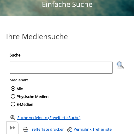
Einfache Suche
Ihre Mediensuche
Suche
Medienart
Wählen Sie die Medienart nach der Sie suc
Alle
Physische Medien
E-Medien
Suche verfeinern (Erweiterte Suche)
Trefferliste drucken
Permalink Trefferliste