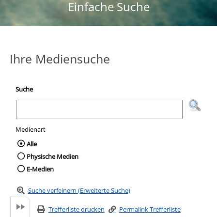
Einfache Suche
Ihre Mediensuche
Suche
Medienart
Wählen Sie die Medienart nach der Sie suc
Alle
Physische Medien
E-Medien
Suche verfeinern (Erweiterte Suche)
Trefferliste drucken
Permalink Trefferliste