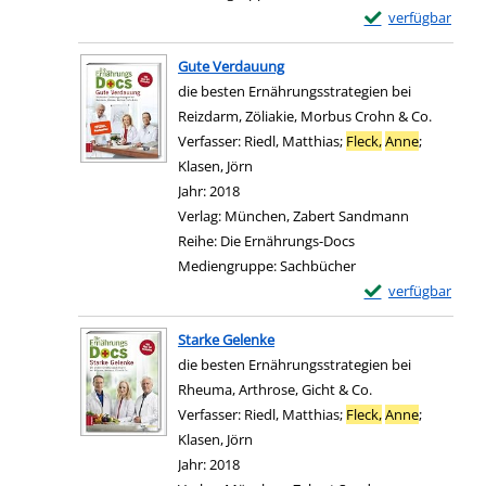
Exemplar-Details
verfügbar
Zum Download von e
Gute Verdauung
die besten Ernährungsstrategien bei
Reizdarm, Zöliakie, Morbus Crohn & Co.
Verfasser:
Riedl, Matthias
;
Fleck,
Anne
;
Klasen, Jörn
Suche nach diesem Verfasser
Jahr:
2018
Verlag:
München, Zabert Sandmann
Reihe:
Die Ernährungs-Docs
Mediengruppe:
Sachbücher
Exemplar-Details
verfügbar
Zum Download von e
Starke Gelenke
die besten Ernährungsstrategien bei
Rheuma, Arthrose, Gicht & Co.
Verfasser:
Riedl, Matthias
;
Fleck,
Anne
;
Klasen, Jörn
Suche nach diesem Verfasser
Jahr:
2018