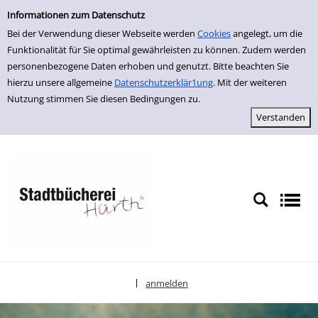
Einfache Suche
zur Navigation springen
zum Inhalt springen
Zu den Suchfiltern springen
Zur Trefferliste springen
Informationen zum Datenschutz
Bei der Verwendung dieser Webseite werden
Cookies
angelegt, um die
Funktionalität für Sie optimal gewährleisten zu können. Zudem werden
personenbezogene Daten erhoben und genutzt. Bitte beachten Sie
hierzu unsere allgemeine
Datenschutzerklär1ung
. Mit der weiteren
Nutzung stimmen Sie diesen Bedingungen zu.
anmelden
|
Sprache auswählen