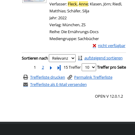
Verfasser:
Fleck,
Anne
;
Klasen, Jörn
;
Riedl,
Matthias
;
Schäfer, Silja
Suche nach diesem Verfa
Jahr:
2022
Verlag:
München, ZS
Reihe:
Die Ernährungs-Docs
Mediengruppe:
Sachbücher
Exemplar-Details von 
nicht verfügbar
Zum Download von exter
Zu den Suchfiltern springen
aufsteigend sortieren
Sortieren nach
1
2
Letzte Seite
15 Treffer
Treffer pro Seite
Trefferliste drucken
Permalink Trefferliste
Trefferliste als E-Mail versenden
OPEN V 12.0.1.2