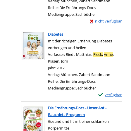
Verlag:
München, Zabert Sandmann
Reihe:
Die Ernährungs-Docs
Mediengruppe:
Sachbücher
Exemplar-Details von 
nicht verfügbar
Zum Download von exter
Diabetes
mit der richtigen Ernährung Diabetes
vorbeugen und heilen
Verfasser:
Riedl, Matthias
;
Fleck,
Anne
;
Klasen, Jörn
Suche nach diesem Verfasser
Jahr:
2017
Verlag:
München, Zabert Sandmann
Reihe:
Die Ernährungs-Docs
Mediengruppe:
Sachbücher
Exemplar-Details
verfügbar
Zum Download von e
Die Ernährungs-Docs - Unser Anti-
Bauchfett-Programm
Gesund und fit mit einer schlanken
Körpermitte