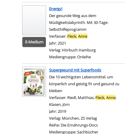
Zum Download von e
Energy!
Der gesunde Weg aus dem
Müdigkeitslabyrinth. Mit 30-Tage-
Selbsthilfeprogramm
Verfasser:
Fleck,
Anne
Suche nach diesem Verfas
E-Medium
Jahr:
2021
Verlag:
Hörbuch Hamburg
Mediengruppe:
Onleihe
Zum 
Supergesund mit Superfoods
Die 10 wichtigsten Lebensmittel, um
körperlich und geistig fit und gesund zu
bleiben
Verfasser:
Riedl, Matthias
;
Fleck,
Anne
;
Klasen, Jörn
Suche nach diesem Verfasser
Jahr:
2019
Verlag:
München, ZS Verlag
Reihe:
Die Ernährungs-Docs
Mediengruppe:
Sachbücher