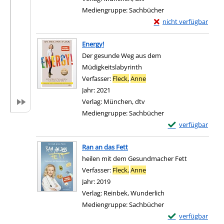
Mediengruppe:
Sachbücher
Exemplar-Details von 
nicht verfügbar
Zum Download von exter
Energy!
Der gesunde Weg aus dem
Müdigkeitslabyrinth
Verfasser:
Fleck,
Anne
Suche nach diesem Verfas
Jahr:
2021
Verlag:
München, dtv
Mediengruppe:
Sachbücher
Exemplar-Details 
verfügbar
Zum Download von e
Ran an das Fett
heilen mit dem Gesundmacher Fett
Verfasser:
Fleck,
Anne
Suche nach diesem Verfas
Jahr:
2019
Verlag:
Reinbek, Wunderlich
Mediengruppe:
Sachbücher
Exemplar-Details 
verfügbar