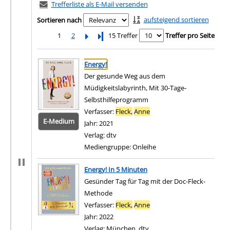
Trefferliste als E-Mail versenden
aufsteigend sortieren
Sortieren nach
1
2
Letzte Seite
15 Treffer
Treffer pro Seite
Suchergebnis
Zu den Suchfiltern springen
Energy!
Der gesunde Weg aus dem
Müdigkeitslabyrinth, Mit 30-Tage-
Selbsthilfeprogramm
Verfasser:
Fleck,
Anne
Suche nach diesem Verfas
E-Medium
Jahr:
2021
Verlag:
dtv
Mediengruppe:
Onleihe
Zum 
Energy! In 5 Minuten
Gesünder Tag für Tag mit der Doc-Fleck-
Methode
Verfasser:
Fleck,
Anne
Suche nach diesem Verfas
Jahr:
2022
Verlag:
München, dtv