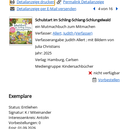
Detailanzeige drucken
Permalink Detailanzeige
Detailanzeige per E-Mail versenden
Vorheriger Treffer
4 von 16
Nächste
Schulstart im Schling-Schlang-Schlungelwald
ein Mutmachbuch zum Mitmachen
Verfasser:
Suche nach diesem Verfasser
Allert, Judith (Verfasser)
Verfasserangabe:
Judith Allert ; mit Bildern von
Julia Christians
Jahr:
2025
Verlag:
Hamburg, Carlsen
Mediengruppe:
Kindersachbücher
nicht verfügbar
Vorbestellen
Exemplare
Status:
Entliehen
Signatur:
K / Miteinander
Interessenkreis:
Antolin
Vorbestellungen:
0
Frist:
01.09.2026