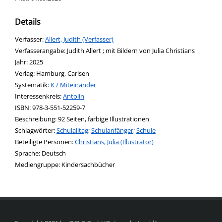
Details
Verfasser:
Suche nach diesem Verfasser
Allert, Judith (Verfasser)
Verfasserangabe:
Judith Allert ; mit Bildern von Julia Christians
Jahr:
2025
Verlag:
Hamburg, Carlsen
opens in new tab
Diesen Link in neuem Tab öffnen
Systematik:
Suche nach dieser Systematik
K / Miteinander
Interessenkreis:
Suche nach diesem Interessenskreis
Antolin
ISBN:
978-3-551-52259-7
Beschreibung:
92 Seiten, farbige Illustrationen
Schlagwörter:
Schulalltag
;
Schulanfänger
;
Schule
Beteiligte Personen:
Suche nach dieser Beteiligten Person
Christians, Julia (Illustrator)
Sprache:
Deutsch
Mediengruppe:
Kindersachbücher