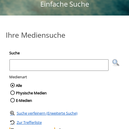
Einfache Suche
Ihre Mediensuche
Suche
Medienart
Wählen Sie die Medienart nach der Sie suc
Alle
Physische Medien
E-Medien
Suche verfeinern (Erweiterte Suche)
Zur Trefferliste