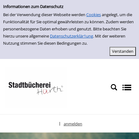
Einfache Suche
zur Navigation springen
zum Inhalt springen
Zur Detailanzeige springen
Informationen zum Datenschutz
Bei der Verwendung dieser Webseite werden
Cookies
angelegt, um die
Funktionalität für Sie optimal gewährleisten zu können. Zudem werden
personenbezogene Daten erhoben und genutzt. Bitte beachten Sie
hierzu unsere allgemeine
Datenschutzerklär1ung
. Mit der weiteren
Nutzung stimmen Sie diesen Bedingungen zu.
anmelden
|
Sprache auswählen