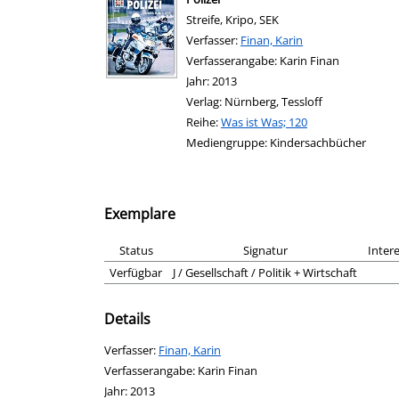
Streife, Kripo, SEK
Verfasser:
Suche nach diesem Verfasser
Finan, Karin
Verfasserangabe:
Karin Finan
Jahr:
2013
Verlag:
Nürnberg, Tessloff
Reihe:
Was ist Was; 120
Mediengruppe:
Kindersachbücher
Exemplare
Status
Signatur
Inter
Verfügbar
J / Gesellschaft / Politik + Wirtschaft
Details
Verfasser:
Suche nach diesem Verfasser
Finan, Karin
Verfasserangabe:
Karin Finan
Jahr:
2013