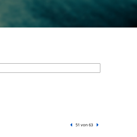
Vorheriger Treffer
51 von 63
Nächster Treffer