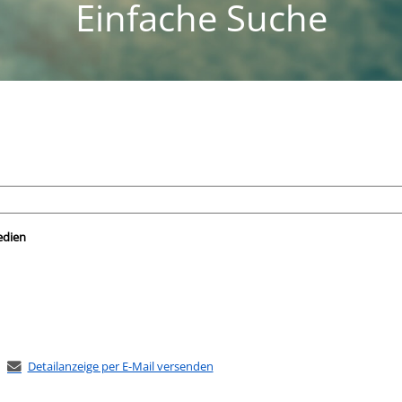
Einfache Suche
nach der Sie suchen wollen.
edien
Detailanzeige per E-Mail versenden