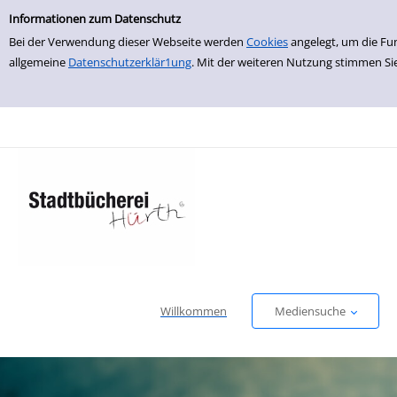
Einfache Suche
zur Navigation springen
zum Inhalt springen
Zur Detailanzeige springen
Informationen zum Datenschutz
Bei der Verwendung dieser Webseite werden
Cookies
angelegt, um die Fu
allgemeine
Datenschutzerklär1ung
. Mit der weiteren Nutzung stimmen Si
Willkommen
Mediensuche