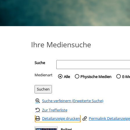
Ihre Mediensuche
Suche
Medienart
Wählen Sie die Medienart 
Alle
Physische Medien
E-M
Suche verfeinern (Erweiterte Suche)
Zur Trefferliste
Detailanzeige drucken
Permalink Detailanzeige
Polizei