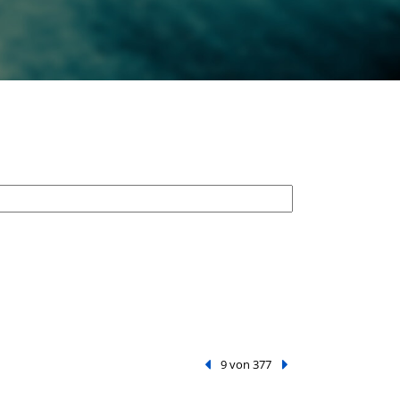
Vorheriger Treffer
9 von 377
Nächster Treffer