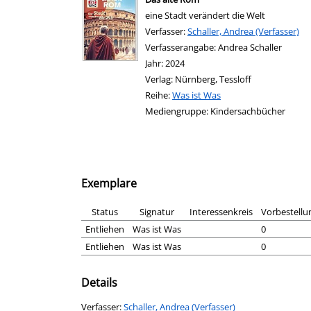
eine Stadt verändert die Welt
Verfasser:
Suche nach diesem Verfasser
Schaller, Andrea (Verfasser)
Verfasserangabe:
Andrea Schaller
Jahr:
2024
Verlag:
Nürnberg, Tessloff
Reihe:
Was ist Was
Mediengruppe:
Kindersachbücher
Exemplare
Status
Signatur
Interessenkreis
Vorbestellu
Entliehen
Was ist Was
0
Entliehen
Was ist Was
0
Details
Verfasser:
Suche nach diesem Verfasser
Schaller, Andrea (Verfasser)