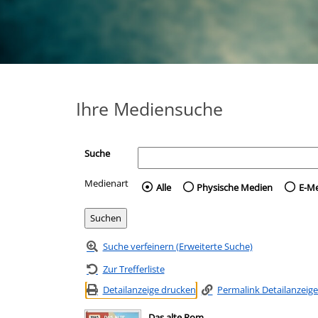
Ihre Mediensuche
Suche
Medienart
Wählen Sie die Medienart 
Alle
Physische Medien
E-M
Suche verfeinern (Erweiterte Suche)
Zur Trefferliste
Detailanzeige drucken
Permalink Detailanzeige
Das alte Rom