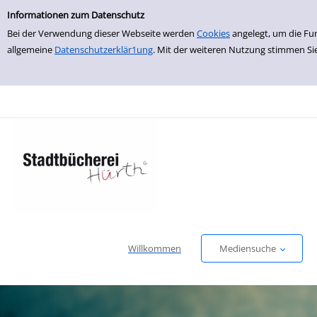
Einfache Suche
zur Navigation springen
zum Inhalt springen
Zur Detailanzeige springen
Informationen zum Datenschutz
Bei der Verwendung dieser Webseite werden
Cookies
angelegt, um die Fu
allgemeine
Datenschutzerklär1ung
. Mit der weiteren Nutzung stimmen Si
Willkommen
Mediensuche