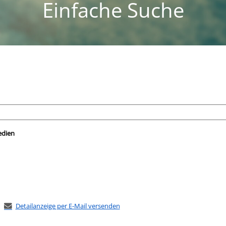
Einfache Suche
nach der Sie suchen wollen.
edien
Detailanzeige per E-Mail versenden