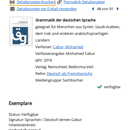
Detailanzeige drucken
Permalink Detailanzeige
Detailanzeige per E-Mail versenden
Vorheriger Treffer
48 von 91
Nächste
Grammatik der deutschen Sprache
geeignet für Menschen aus Syrien, Saudi-Arabien,
dem Irak und anderen arabischsprachigen
Ländern
Verfasser:
Suche nach diesem Verfasser
Cabur, Mohamed
Verfasserangabe:
Mohamed Cabur
Jahr:
2016
Verlag:
Remscheid, Rediroma-Verl.
Reihe:
Deutsch als Fremdsprache
Mediengruppe:
Sachbücher
verfügbar
Exemplare
Status:
Verfügbar
Signatur:
Sprachen / Deutsch lernen Cabur
Interessenkreis: