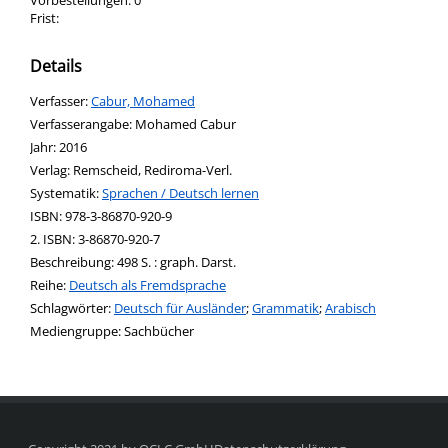
Vorbestellungen:
0
Frist:
Details
Verfasser:
Suche nach diesem Verfasser
Cabur, Mohamed
Verfasserangabe:
Mohamed Cabur
Jahr:
2016
Verlag:
Remscheid, Rediroma-Verl.
opens in new tab
Diesen Link in neuem Tab öffnen
Systematik:
Suche nach dieser Systematik
Sprachen / Deutsch lernen
Suche nach diesem Interessenskreis
ISBN:
978-3-86870-920-9
2. ISBN:
3-86870-920-7
Beschreibung:
498 S. : graph. Darst.
Reihe:
Deutsch als Fremdsprache
Schlagwörter:
Deutsch für Ausländer
;
Grammatik
;
Arabisch
Suche nach dieser Beteiligten Person
Mediengruppe:
Sachbücher