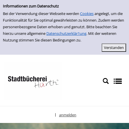
Einfache Suche
zur Navigation springen
zum Inhalt springen
Zur Detailanzeige springen
Informationen zum Datenschutz
Bei der Verwendung dieser Webseite werden
Cookies
angelegt, um die
Funktionalität für Sie optimal gewährleisten zu können. Zudem werden
personenbezogene Daten erhoben und genutzt. Bitte beachten Sie
hierzu unsere allgemeine
Datenschutzerklär1ung
. Mit der weiteren
Nutzung stimmen Sie diesen Bedingungen zu.
anmelden
|
Sprache auswählen