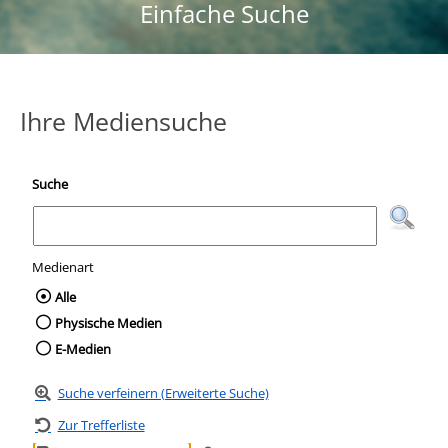
Einfache Suche
Ihre Mediensuche
Suche
Medienart
Wählen Sie die Medienart nach der Sie suc
Alle
Physische Medien
E-Medien
Suche verfeinern (Erweiterte Suche)
Zur Trefferliste