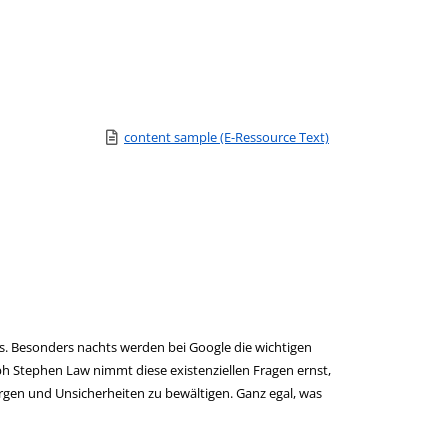
Link zu einem externen Medieninhalt - wird in neuem Tab 
content sample (E-Ressource Text)
Zum Download von e
ns. Besonders nachts werden bei Google die wichtigen
ph Stephen Law nimmt diese existenziellen Fragen ernst,
rgen und Unsicherheiten zu bewältigen. Ganz egal, was