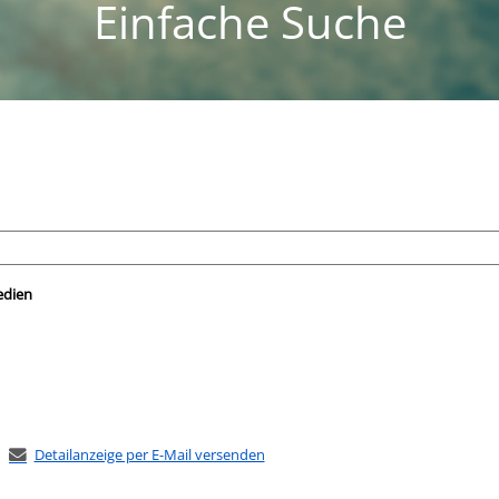
Einfache Suche
nach der Sie suchen wollen.
edien
Detailanzeige per E-Mail versenden