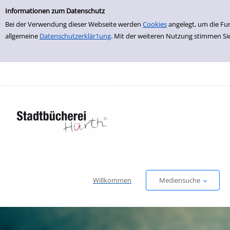
Einfache Suche
zur Navigation springen
zum Inhalt springen
Zur Detailanzeige springen
Informationen zum Datenschutz
Bei der Verwendung dieser Webseite werden
Cookies
angelegt, um die Fu
allgemeine
Datenschutzerklär1ung
. Mit der weiteren Nutzung stimmen Si
Willkommen
Mediensuche