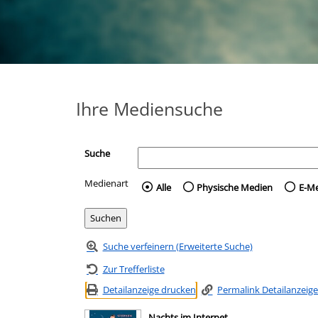
Ihre Mediensuche
Suche
Medienart
Wählen Sie die Medienart 
Alle
Physische Medien
E-M
Suche verfeinern (Erweiterte Suche)
Zur Trefferliste
Detailanzeige drucken
Permalink Detailanzeige
Nachts im Internet