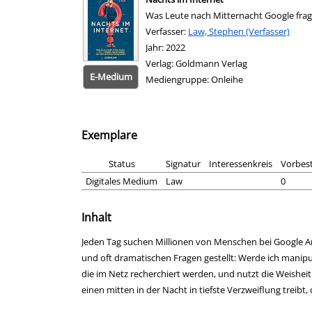
Was Leute nach Mitternacht Google fra
Verfasser:
Suche nach diesem Verfasser
Law, Stephen (Verfasser)
Jahr:
2022
Verlag:
Goldmann Verlag
E-Medium
Mediengruppe:
Onleihe
Exemplare
Status
Signatur
Interessenkreis
Vorbes
Digitales Medium
Law
0
Inhalt
Jeden Tag suchen Millionen von Menschen bei Google Ant
und oft dramatischen Fragen gestellt: Werde ich manipu
die im Netz recherchiert werden, und nutzt die Weishe
einen mitten in der Nacht in tiefste Verzweiflung treibt