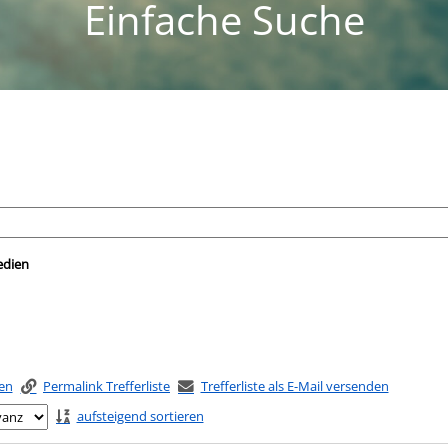
Einfache Suche
nach der Sie suchen wollen.
edien
ken
Permalink Trefferliste
Trefferliste als E-Mail versenden
aufsteigend sortieren