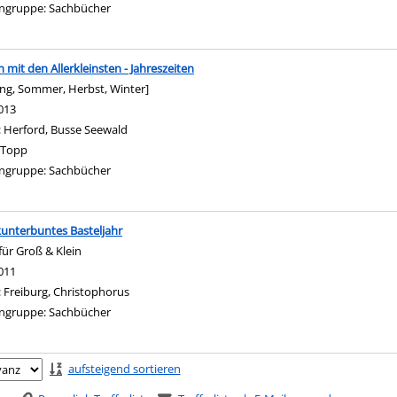
ngruppe:
Sachbücher
n mit den Allerkleinsten - Jahreszeiten
ing, Sommer, Herbst, Winter]
nach diesem Verfasser
013
:
Herford, Busse Seewald
Topp
ngruppe:
Sachbücher
unterbuntes Basteljahr
für Groß & Klein
nach diesem Verfasser
011
:
Freiburg, Christophorus
ngruppe:
Sachbücher
ringen
aufsteigend sortieren