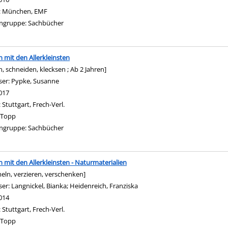
:
München, EMF
ngruppe:
Sachbücher
n mit den Allerkleinsten
n, schneiden, klecksen ; Ab 2 Jahren]
ser:
Pypke, Susanne
Suche nach diesem Verfasser
017
:
Stuttgart, Frech-Verl.
Topp
ngruppe:
Sachbücher
n mit den Allerkleinsten - Naturmaterialien
ln, verzieren, verschenken]
ser:
Langnickel, Bianka
;
Heidenreich, Franziska
Suche nach diesem Verfasser
014
:
Stuttgart, Frech-Verl.
Topp