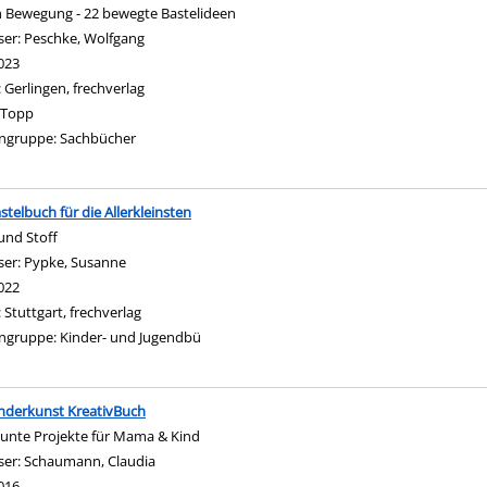
in Bewegung - 22 bewegte Bastelideen
ser:
Peschke, Wolfgang
Suche nach diesem Verfasser
023
:
Gerlingen, frechverlag
Topp
ngruppe:
Sachbücher
stelbuch für die Allerkleinsten
und Stoff
ser:
Pypke, Susanne
Suche nach diesem Verfasser
022
:
Stuttgart, frechverlag
ngruppe:
Kinder- und Jugendbü
nderkunst KreativBuch
bunte Projekte für Mama & Kind
ser:
Schaumann, Claudia
Suche nach diesem Verfasser
016