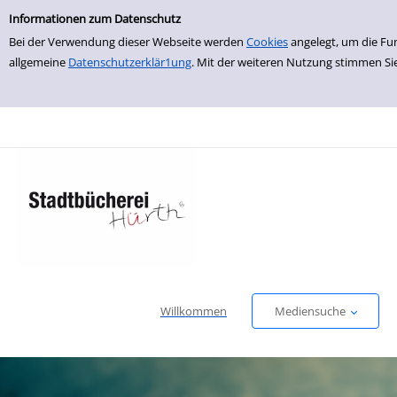
Einfache Suche
zur Navigation springen
zum Inhalt springen
Zu den Suchfiltern springen
Zur Trefferliste springen
Informationen zum Datenschutz
Bei der Verwendung dieser Webseite werden
Cookies
angelegt, um die Fu
allgemeine
Datenschutzerklär1ung
. Mit der weiteren Nutzung stimmen Si
Willkommen
Mediensuche