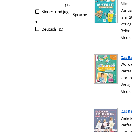
Alles 
(1)
Verfas
Kinder- und Jugendbü
Sprache
Jahr:
2
n
Verlag
Deutsch
(5)
Reihe:
Medie
Das Ba
Wolle 
Verfas
Jahr:
2
Verlag
Medie
Das Ki
Viele 
Verfas
Jahr:
2