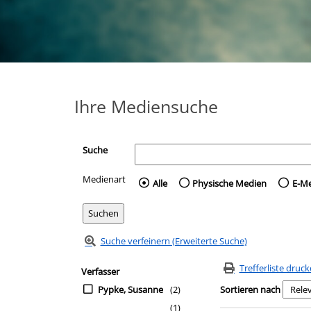
Ihre Mediensuche
Suche
Medienart
Wählen Sie die Medienart 
Alle
Physische Medien
E-M
Suche verfeinern (Erweiterte Suche)
Zur Trefferliste springen
Suchfilter
Trefferliste druc
Verfasser
Pypke, Susanne
(2)
Sortieren nach
(1)