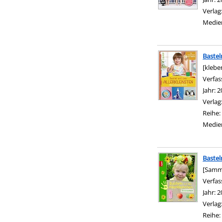
Verlag
Medie
Bastel
[klebe
Verfas
Jahr:
2
Verlag
Reihe:
Medie
Bastel
[Samme
Verfas
Jahr:
2
Verlag
Reihe: