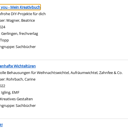
ringen
 you - Mein Kreativbuch
frohe DIY-Projekte für dich
ser:
Wagner, Beatrice
Suche nach diesem Verfasser
024
:
Gerlingen, frechverlag
Topp
ngruppe:
Sachbücher
enhafte Wichteltüren
olle Behausungen für Weihnachtswichtel, Aufräumwichtel, Zahnfee & Co.
ser:
Rohrbach, Carine
Suche nach diesem Verfasser
022
:
Igling, EMF
Kreatives Gestalten
ngruppe:
Sachbücher
t!