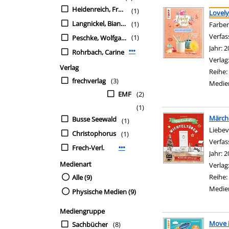
Suchergebnis
Zu den Suchfiltern sp
Heidenreich, Franziska
(1)
Lovely
Langnickel, Bianka
(1)
Farben
Verfas
(1)
Peschke, Wolfgang
Jahr:
2
Rohrbach, Carine
Mehr Verfasser-Filter anzeigen
Verlag
Verlag
Reihe:
frechverlag
(3)
Medie
EMF
(2)
(1)
Märch
Busse Seewald
(1)
Liebev
Christophorus
(1)
Verfas
Frech-Verl.
Mehr Verlag-Filter anzeigen
Jahr:
2
Medienart
Verlag
Reihe:
Alle (9)
Medie
Physische Medien (9)
Mediengruppe
Move i
Sachbücher
(8)