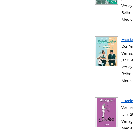
Verlag
Reihe:
Medie
Heart
Der An
Verfas
Jahr:
2
Verlag
Reihe:
Medie
Lovele
Verfas
Jahr:
2
Verlag
Medie