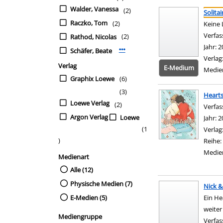
Suchergebnis
Zu den Suchfiltern sp
Walder, Vanessa
(2)
Solita
Raczko, Tom
(2)
Keine 
Verfas
(2)
Rathod, Nicolas
Jahr:
2
Schäfer, Beate
Mehr Verfasser-Filter anzeigen
Verlag
Verlag
E-Medium
Medie
Graphix Loewe
(6)
(3)
Heart
Loewe Verlag
(2)
Verfas
Argon Verlag
Loewe
Jahr:
2
(1
Verlag
)
Reihe:
Medie
Medienart
Alle (12)
Physische Medien (7)
Nick &
E-Medien (5)
Ein He
weiter
Mediengruppe
Verfas