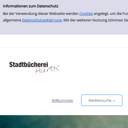
Einfache Suche
zur Navigation springen
zum Inhalt springen
Zu den Suchfiltern springen
Zur Trefferliste springen
Informationen zum Datenschutz
Bei der Verwendung dieser Webseite werden
Cookies
angelegt, um die Fu
allgemeine
Datenschutzerklär1ung
. Mit der weiteren Nutzung stimmen Si
Willkommen
Mediensuche