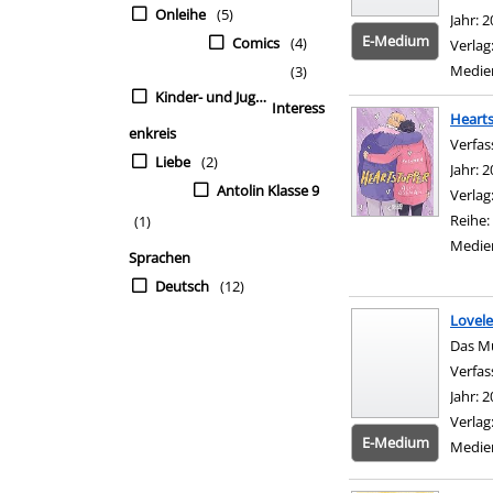
Onleihe
(5)
Jahr:
2
E-Medium
Comics
(4)
Verlag
Medie
(3)
Kinder- und Jugendbü
Interess
Heart
enkreis
Verfas
Liebe
(2)
Jahr:
2
Antolin Klasse 9
Verlag
Reihe:
(1)
Medie
Sprachen
Deutsch
(12)
Lovele
Das Mu
Verfas
Jahr:
2
Verlag
E-Medium
Medie