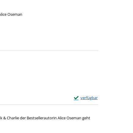
Alice Oseman
Zum Download von e
Exemplar-Details von Heartstop
verfügbar
Zum Download von externem Anbie
ck & Charlie der Bestsellerautorin Alice Oseman geht