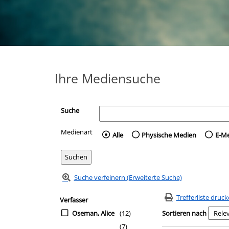
Ihre Mediensuche
Suche
Medienart
Wählen Sie die Medienart 
Alle
Physische Medien
E-M
Suche verfeinern (Erweiterte Suche)
Zur Trefferliste springen
Suchfilter
Trefferliste druc
Verfasser
Oseman, Alice
(12)
Sortieren nach
(7)