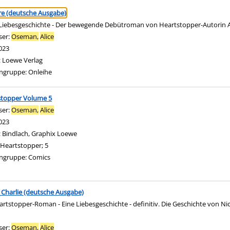
ringen
ire (deutsche Ausgabe)
Liebesgeschichte - Der bewegende Debütroman von Heartstopper-Autorin 
ser:
Oseman,
Alice
Suche nach diesem Verfasser
023
:
Loewe Verlag
ngruppe:
Onleihe
stopper Volume 5
ser:
Oseman,
Alice
Suche nach diesem Verfasser
023
:
Bindlach, Graphix Loewe
Heartstopper; 5
ngruppe:
Comics
 Charlie (deutsche Ausgabe)
artstopper-Roman - Eine Liebesgeschichte - definitiv. Die Geschichte von Ni
ser:
Oseman,
Alice
Suche nach diesem Verfasser