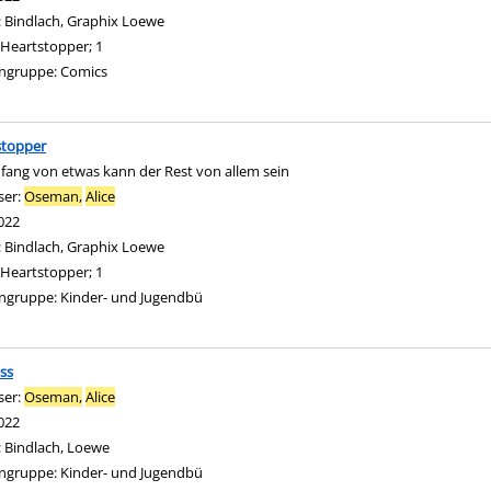
:
Bindlach, Graphix Loewe
Heartstopper; 1
ngruppe:
Comics
stopper
fang von etwas kann der Rest von allem sein
ser:
Oseman,
Alice
Suche nach diesem Verfasser
022
:
Bindlach, Graphix Loewe
Heartstopper; 1
ngruppe:
Kinder- und Jugendbü
ss
ser:
Oseman,
Alice
Suche nach diesem Verfasser
022
:
Bindlach, Loewe
ngruppe:
Kinder- und Jugendbü