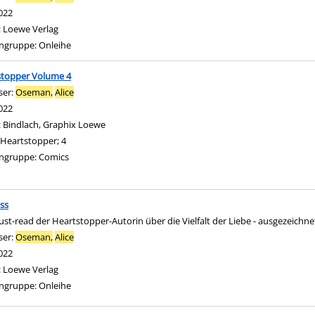
022
:
Loewe Verlag
ngruppe:
Onleihe
stopper Volume 4
ser:
Oseman,
Alice
Suche nach diesem Verfasser
022
:
Bindlach, Graphix Loewe
Heartstopper; 4
ngruppe:
Comics
ss
st-read der Heartstopper-Autorin über die Vielfalt der Liebe - ausgezeichn
ser:
Oseman,
Alice
Suche nach diesem Verfasser
022
:
Loewe Verlag
ngruppe:
Onleihe