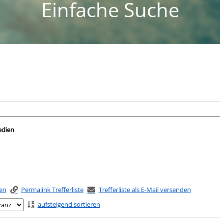
Einfache Suche
nach der Sie suchen wollen.
edien
ken
Permalink Trefferliste
Trefferliste als E-Mail versenden
aufsteigend sortieren