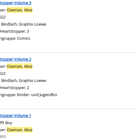
stopper Volume 3
ser:
Oseman,
Alice
Suche nach diesem Verfasser
022
:
Bindlach, Graphix Loewe
Heartstopper; 3
ngruppe:
Comics
stopper Volume 2
ser:
Oseman,
Alice
Suche nach diesem Verfasser
022
:
Bindlach, Graphix Loewe
Heartstopper; 2
ngruppe:
Kinder- und Jugendbü
stopper Volume 1
ifft Boy
ser:
Oseman,
Alice
Suche nach diesem Verfasser
022