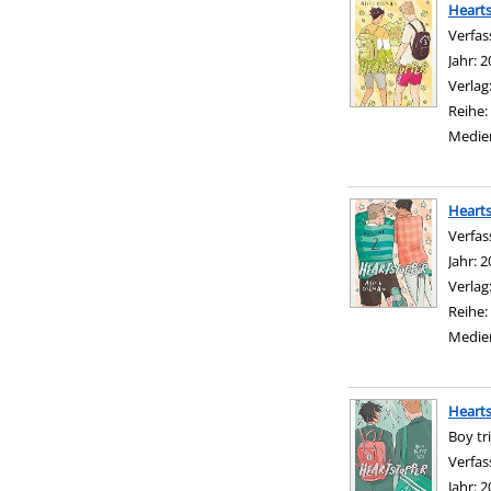
Heart
Verfas
Jahr:
2
Verlag
Reihe:
Medie
Heart
Verfas
Jahr:
2
Verlag
Reihe:
Medie
Heart
Boy tr
Verfas
Jahr:
2