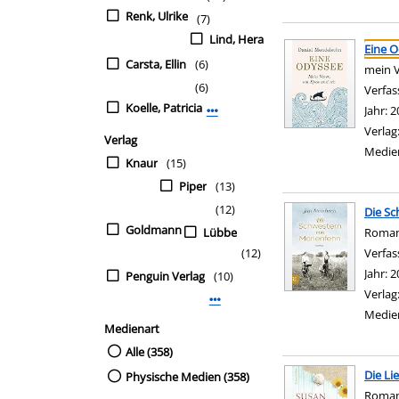
Renk, Ulrike
(7)
Suchergebnis
Lind, Hera
Zu den Suchfiltern sp
Eine 
Carsta, Ellin
(6)
mein V
(6)
Verfas
Koelle, Patricia
Jahr:
2
Mehr Verfasser-Filter anzeigen
Verlag
Verlag
Medie
Knaur
(15)
Piper
(13)
(12)
Die S
Goldmann
Lübbe
Roma
(12)
Verfas
Jahr:
2
Penguin Verlag
(10)
Verlag
Mehr Verlag-Filter anzeigen
Medie
Medienart
Alle (358)
Die Li
Physische Medien (358)
Roma