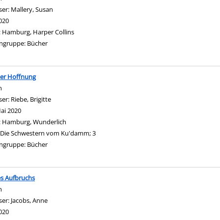
ser:
Mallery, Susan
Suche nach diesem Verfasser
020
:
Hamburg, Harper Collins
ngruppe:
Bücher
der Hoffnung
n
ser:
Riebe, Brigitte
Suche nach diesem Verfasser
ai 2020
:
Hamburg, Wunderlich
Die Schwestern vom Ku'damm; 3
ngruppe:
Bücher
gen
es Aufbruchs
n
ser:
Jacobs, Anne
Suche nach diesem Verfasser
020