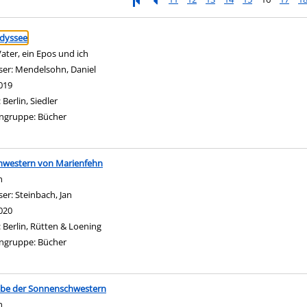
ringen
Odyssee
ater, ein Epos und ich
ser:
Mendelsohn, Daniel
Suche nach diesem Verfasser
019
:
Berlin, Siedler
ngruppe:
Bücher
chwestern von Marienfehn
n
ser:
Steinbach, Jan
Suche nach diesem Verfasser
020
:
Berlin, Rütten & Loening
ngruppe:
Bücher
ebe der Sonnenschwestern
n