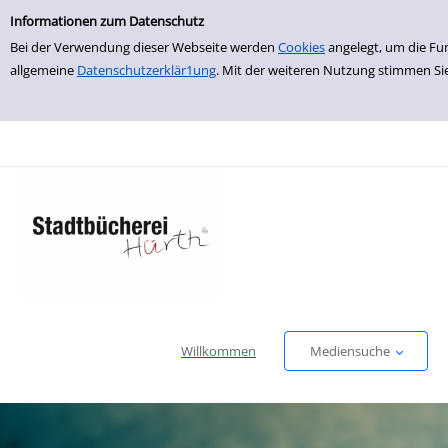
Einfache Suche
zur Navigation springen
zum Inhalt springen
Zu den Suchfiltern springen
Zur Trefferliste springen
Informationen zum Datenschutz
Bei der Verwendung dieser Webseite werden
Cookies
angelegt, um die Fu
allgemeine
Datenschutzerklär1ung
. Mit der weiteren Nutzung stimmen Si
Willkommen
Mediensuche