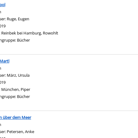
pol
n
ser:
Ruge, Eugen
Suche nach diesem Verfasser
019
:
Reinbek bei Hamburg, Rowohlt
ngruppe:
Bücher
Martl
n
ser:
März, Ursula
Suche nach diesem Verfasser
019
:
München, Piper
ngruppe:
Bücher
n über dem Meer
n
ser:
Petersen, Anke
Suche nach diesem Verfasser