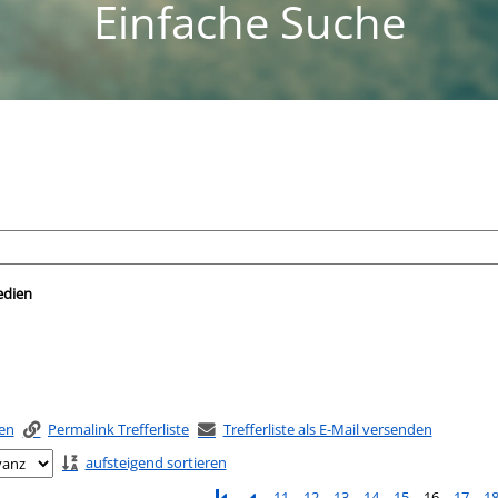
Einfache Suche
nach der Sie suchen wollen.
edien
ken
Permalink Trefferliste
Trefferliste als E-Mail versenden
aufsteigend sortieren
11
12
13
14
15
16
17
1