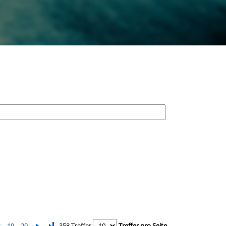
8
19
20
Letzte Seite
358 Treffer
Treffer pro Seite