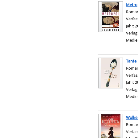
Metro
Roma
Verfas
Jahr:
2
Verlag
Medie
Tante 
Roma
Verfas
Jahr:
2
Verlag
Medie
Wolke
Roma
Verfas