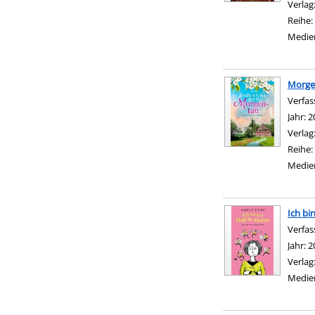
Verlag
Reihe:
Medie
Morge
Verfas
Jahr:
2
Verlag
Reihe:
Medie
Ich bi
Verfas
Jahr:
2
Verlag
Medie