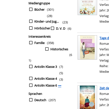
Mediengruppe
Verfas
Bücher
(301)
Jahr:
2
(28)
Verlag
Kinder- und Jugendbü
Medie
(23)
Hörbücher
D. V. D
(6)
Interessenkreis
Tage 
Familie
(358)
Roma
Historisches
Verfas
(6
Jahr:
M
1)
Verlag
Reihe:
Antolin Klasse 3
(7)
Medie
(5)
Antolin Klasse 4
(3)
Antolin Klasse 6
Mehr Interessenkreis-Filter anzei
Zeit d
Sprachen
Roma
Verfas
Deutsch
(207)
Jahr:
2