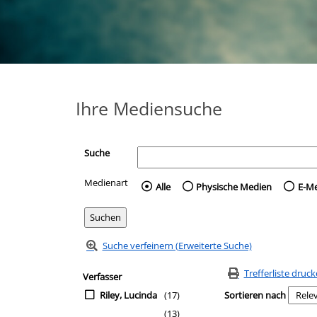
Ihre Mediensuche
Suche
Medienart
Wählen Sie die Medienart 
Alle
Physische Medien
E-M
Suche verfeinern (Erweiterte Suche)
Zur Trefferliste springen
Suchfilter
Trefferliste druc
Verfasser
Riley, Lucinda
(17)
Sortieren nach
(13)