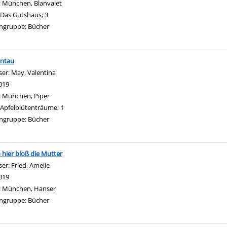
:
München, Blanvalet
Das Gutshaus; 3
ngruppe:
Bücher
ntau
ser:
May, Valentina
Suche nach diesem Verfasser
019
:
München, Piper
Apfelblütenträume; 1
ngruppe:
Bücher
n hier bloß die Mutter
ser:
Fried, Amelie
Suche nach diesem Verfasser
019
:
München, Hanser
ngruppe:
Bücher