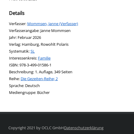
Details
Verfasser:
Suche nach diesem Verfasser
Mommsen, Janne (Verfasser)
Verfasserangabe:
Janne Mommsen
Jahr:
Februar 2026
Verlag:
Hamburg, Rowohlt Polaris
opens in new tab
Diesen Link in neuem Tab öffnen
Systematik:
Suche nach dieser Systematik
SL
Interessenkreis:
Suche nach diesem Interessenskreis
Familie
ISBN:
978-3-499-01586-1
Beschreibung:
1. Auflage, 349 Seiten
Reihe:
Die Gezeiten-Reihe; 2
Suche nach dieser Beteiligten Person
Sprache:
Deutsch
Mediengruppe:
Bücher
Copyright 2021 by OCLC GmbH
Datenschutzerklärung