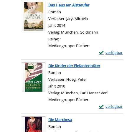
Das Haus am Alsterufer
Roman
Verfasser:
Jary, Micaela
Suche nach diesem Verfa
Jahr:
2014
Verlag:
München, Goldmann
Reihe:
1
Mediengruppe:
Bücher
Exemplar-Details 
verfügbar
Zum Download von e
Die Kinder der Elefantenhüter
Roman
Verfasser:
Hoeg, Peter
Suche nach diesem Verfas
Jahr:
2010
Verlag:
München, Carl Hanser Verl.
Mediengruppe:
Bücher
Exemplar-Details 
verfügbar
Zum Download von e
Die Marchesa
Roman