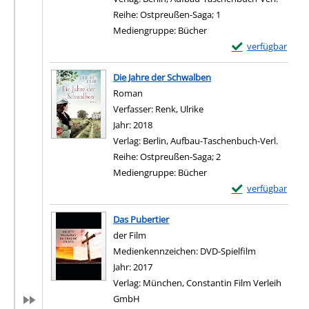
Reihe:
Ostpreußen-Saga; 1
Mediengruppe:
Bücher
Exemplar-Details 
verfügbar
Zum Download von e
Die Jahre der Schwalben
Roman
Verfasser:
Renk, Ulrike
Suche nach diesem Verfas
Jahr:
2018
Verlag:
Berlin, Aufbau-Taschenbuch-Verl.
Reihe:
Ostpreußen-Saga; 2
Mediengruppe:
Bücher
Exemplar-Details 
verfügbar
Zum Download von e
Das Pubertier
der Film
Suche nach diesem Verfasser
Medienkennzeichen:
DVD-Spielfilm
Jahr:
2017
Verlag:
München, Constantin Film Verleih
GmbH