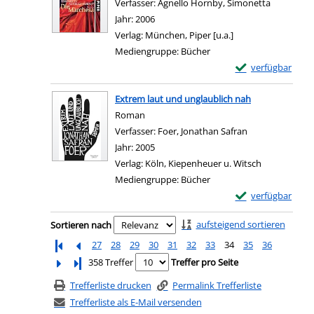
Verfasser:
Agnello Hornby, Simonetta
Suche nac
Jahr:
2006
Verlag:
München, Piper [u.a.]
Mediengruppe:
Bücher
Exemplar-Details
verfügbar
Zum Download von e
Extrem laut und unglaublich nah
Roman
Verfasser:
Foer, Jonathan Safran
Suche nach die
Jahr:
2005
Verlag:
Köln, Kiepenheuer u. Witsch
Mediengruppe:
Bücher
Exemplar-Details 
verfügbar
Zum Download von e
Zu den Suchfiltern springen
aufsteigend sortieren
Sortieren nach
27
28
29
30
31
32
33
34
35
36
Letzte Seite
358 Treffer
Treffer pro Seite
Trefferliste drucken
Permalink Trefferliste
Trefferliste als E-Mail versenden