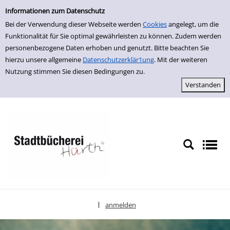
Einfache Suche
zur Navigation springen
zum Inhalt springen
Zu den Suchfiltern springen
Zur Trefferliste springen
Informationen zum Datenschutz
Bei der Verwendung dieser Webseite werden
Cookies
angelegt, um die
Funktionalität für Sie optimal gewährleisten zu können. Zudem werden
personenbezogene Daten erhoben und genutzt. Bitte beachten Sie
hierzu unsere allgemeine
Datenschutzerklär1ung
. Mit der weiteren
Nutzung stimmen Sie diesen Bedingungen zu.
anmelden
|
Sprache auswählen