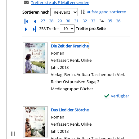
Trefferliste als E-Mail versenden
aufsteigend sortieren
Sortieren nach
27
28
29
30
31
32
33
34
35
36
Letzte Seite
358 Treffer
Treffer pro Seite
Suchergebnis
Zu den Suchfiltern springen
Die Zeit der Kraniche
Roman
Verfasser:
Renk, Ulrike
Suche nach diesem Verfas
Jahr:
2018
Verlag:
Berlin, Aufbau-Taschenbuch-Verl.
Reihe:
Ostpreußen-Saga; 3
Mediengruppe:
Bücher
Exemplar-Details 
verfügbar
Zum Download von e
Das Lied der Störche
Roman
Verfasser:
Renk, Ulrike
Suche nach diesem Verfas
Jahr:
2018
Verlag:
Berlin, Aufbau-Taschenbuch-Verl.