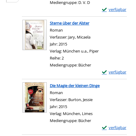
Mediengruppe:
D. V. D
Exemplar-Details 
verfügbar
Zum Download von e
Sterne über der Alster
Roman
Verfasser:
Jary, Micaela
Suche nach diesem Verfa
Jahr:
2015
Verlag:
München u.a., Piper
Reihe:
2
Mediengruppe:
Bücher
Exemplar-Details 
verfügbar
Zum Download von e
Die Magie der kleinen Dinge
Roman
Verfasser:
Burton, Jessie
Suche nach diesem Verf
Jahr:
2015
Verlag:
München, Limes
Mediengruppe:
Bücher
Exemplar-Details 
verfügbar
Zum Download von e