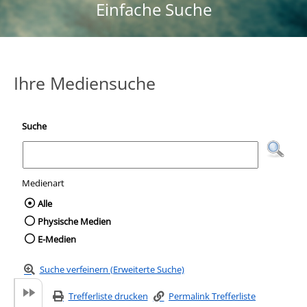
Einfache Suche
Ihre Mediensuche
Suche
Medienart
Wählen Sie die Medienart nach der Sie suc
Alle
Physische Medien
E-Medien
Suche verfeinern (Erweiterte Suche)
Trefferliste drucken
Permalink Trefferliste