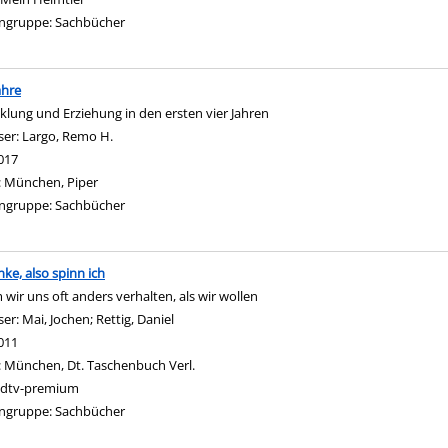
ngruppe:
Sachbücher
ahre
klung und Erziehung in den ersten vier Jahren
ser:
Largo, Remo H.
Suche nach diesem Verfasser
017
:
München, Piper
ngruppe:
Sachbücher
nke, also spinn ich
wir uns oft anders verhalten, als wir wollen
ser:
Mai, Jochen
;
Rettig, Daniel
Suche nach diesem Verfasser
011
:
München, Dt. Taschenbuch Verl.
dtv-premium
ngruppe:
Sachbücher