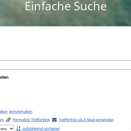
Einfache Suche
nach der Sie suchen wollen.
edien
alten
lernverhalten
ken
Permalink Trefferliste
Trefferliste als E-Mail versenden
aufsteigend sortieren