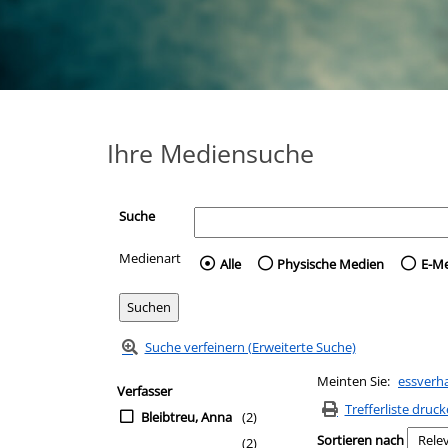
Ihre Mediensuche
Suche
Medienart
Wählen Sie die Medienart 
Alle
Physische Medien
E-M
Suche verfeinern (Erweiterte Suche)
Zur Trefferliste springen
Meinten Sie:
essverh
Suchfilter
Verfasser
Trefferliste druc
Bleibtreu, Anna
(2)
Sortieren nach
(2)