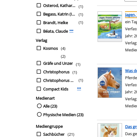
Osterod, Katharina
(1)
Suchergebnis
Zu den Suchfiltern sp
Begass, Katrin (Ill.)
(1)
Jagen,
ein Ta
(1)
Brandt, Helke
Verfas
Béata, Claude
Mehr Verfasser-Filter anzeigen
Jahr:
2
Verlag
Verlag
Kosmos
(4)
Medie
(2)
Gräfe und Unzer
(1)
Was de
Christophorus
(1)
Pferde
(1)
Christophorus Verlag
Verfas
Compact Kids
Mehr Verlag-Filter anzeigen
Jahr:
2
Medienart
Verlag
Medie
Alle (23)
Physische Medien (23)
Mediengruppe
Das gr
Das ge
Sachbücher
(21)