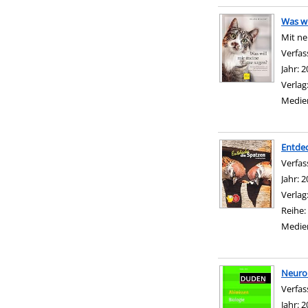
Was wi
Mit ne
Verfas
Jahr:
2
Verlag
Medie
Entdec
Verfas
Jahr:
2
Verlag
Reihe:
Medie
Neurob
Verfas
Jahr:
2