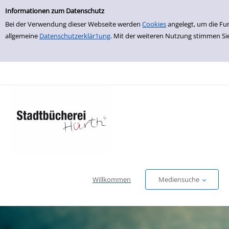
Einfache Suche
zur Navigation springen
zum Inhalt springen
Zu den Suchfiltern springen
Zur Trefferliste springen
Informationen zum Datenschutz
Bei der Verwendung dieser Webseite werden
Cookies
angelegt, um die Fu
allgemeine
Datenschutzerklär1ung
. Mit der weiteren Nutzung stimmen Si
Willkommen
Mediensuche