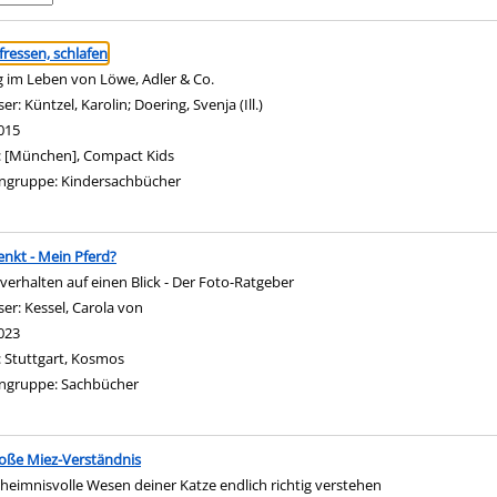
ringen
 fressen, schlafen
g im Leben von Löwe, Adler & Co.
ser:
Küntzel, Karolin
;
Doering, Svenja (Ill.)
Suche nach diesem Verfasser
015
:
[München], Compact Kids
ngruppe:
Kindersachbücher
nkt - Mein Pferd?
verhalten auf einen Blick - Der Foto-Ratgeber
ser:
Kessel, Carola von
Suche nach diesem Verfasser
023
:
Stuttgart, Kosmos
ngruppe:
Sachbücher
oße Miez-Verständnis
heimnisvolle Wesen deiner Katze endlich richtig verstehen