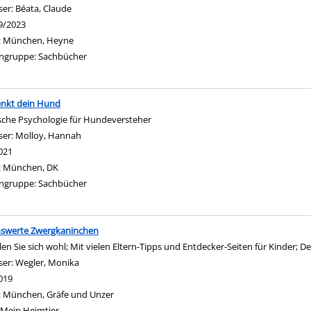
ser:
Béata, Claude
Suche nach diesem Verfasser
9/2023
:
München, Heyne
ngruppe:
Sachbücher
enkt dein Hund
sche Psychologie für Hundeversteher
ser:
Molloy, Hannah
Suche nach diesem Verfasser
021
:
München, DK
ngruppe:
Sachbücher
nswerte Zwergkaninchen
len Sie sich wohl; Mit vielen Eltern-Tipps und Entdecker-Seiten für Kinder; De
ser:
Wegler, Monika
Suche nach diesem Verfasser
019
:
München, Gräfe und Unzer
Mein Heimtier