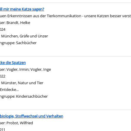
ll mir meine Katze sagen?
uen Erkenntnissen aus der Tierkommunikation - unsere Katzen besser vers
ser:
Brandt, Helke
Suche nach diesem Verfasser
024
:
München, Gräfe und Unzer
ngruppe:
Sachbücher
ke die Spatzen
ser:
Vogler, Irmin
;
Vogler, Inge
Suche nach diesem Verfasser
022
:
Münster, Natur und Tier
Entdecke...
ngruppe:
Kindersachbücher
iologie, Stoffwechsel und Verhalten
ser:
Probst, Wilfried
Suche nach diesem Verfasser
011