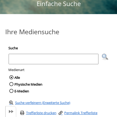
Einfache Suche
Ihre Mediensuche
Suche
Medienart
Wählen Sie die Medienart nach der Sie suc
Alle
Physische Medien
E-Medien
Suche verfeinern (Erweiterte Suche)
Trefferliste drucken
Permalink Trefferliste