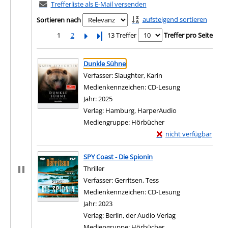
Trefferliste als E-Mail versenden
aufsteigend sortieren
Sortieren nach
1
2
Letzte Seite
13 Treffer
Treffer pro Seite
Suchergebnis
Zu den Suchfiltern springen
Dunkle Sühne
Verfasser:
Slaughter, Karin
Suche nach diesem Ve
Medienkennzeichen:
CD-Lesung
Jahr:
2025
Verlag:
Hamburg, HarperAudio
Mediengruppe:
Hörbücher
Exemplar-Details von 
nicht verfügbar
Zum Download von exter
SPY Coast - Die Spionin
Thriller
Verfasser:
Gerritsen, Tess
Suche nach diesem Ver
Medienkennzeichen:
CD-Lesung
Jahr:
2023
Verlag:
Berlin, der Audio Verlag
Mediengruppe:
Hörbücher