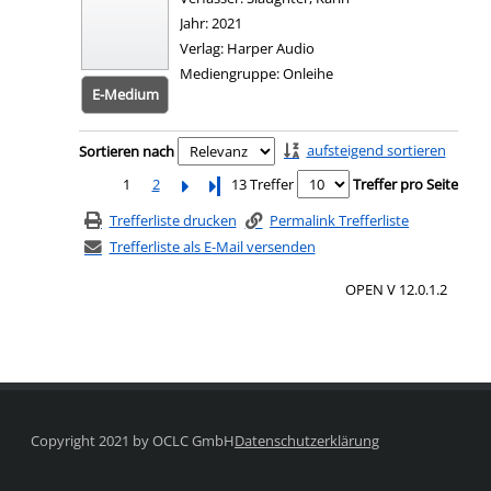
Jahr:
2021
Verlag:
Harper Audio
Mediengruppe:
Onleihe
E-Medium
Zum 
Zu den Suchfiltern springen
aufsteigend sortieren
Sortieren nach
1
2
Letzte Seite
13 Treffer
Treffer pro Seite
Trefferliste drucken
Permalink Trefferliste
Trefferliste als E-Mail versenden
OPEN V 12.0.1.2
Copyright 2021 by OCLC GmbH
Datenschutzerklärung