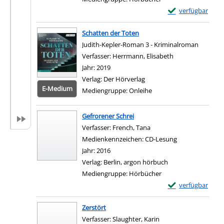
Exemplar-Details 
verfügbar
Zum Download von e
Schatten der Toten
Judith-Kepler-Roman 3 - Kriminalroman
Verfasser:
Herrmann, Elisabeth
Suche nach dies
Jahr:
2019
Verlag:
Der Hörverlag
E-Medium
Mediengruppe:
Onleihe
Zum 
Gefrorener Schrei
Verfasser:
French, Tana
Suche nach diesem Verfa
Medienkennzeichen:
CD-Lesung
Jahr:
2016
Verlag:
Berlin, argon hörbuch
Mediengruppe:
Hörbücher
Exemplar-Details 
verfügbar
Zum Download von e
Zerstört
Verfasser:
Slaughter, Karin
Suche nach diesem Ve