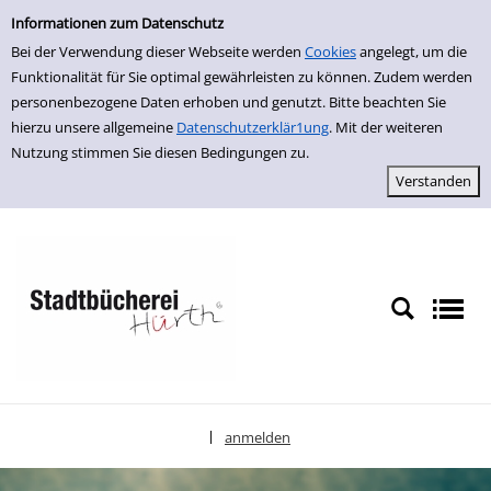
Einfache Suche
zur Navigation springen
zum Inhalt springen
Zu den Suchfiltern springen
Zur Trefferliste springen
Informationen zum Datenschutz
Bei der Verwendung dieser Webseite werden
Cookies
angelegt, um die
Funktionalität für Sie optimal gewährleisten zu können. Zudem werden
personenbezogene Daten erhoben und genutzt. Bitte beachten Sie
hierzu unsere allgemeine
Datenschutzerklär1ung
. Mit der weiteren
Nutzung stimmen Sie diesen Bedingungen zu.
anmelden
|
Sprache auswählen