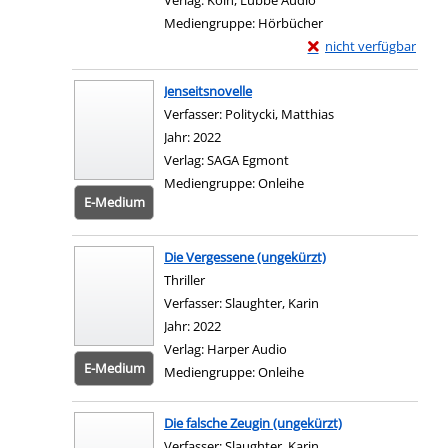
Verlag:
Köln, Lübbe Audio
Mediengruppe:
Hörbücher
Exemplar-Details von E
nicht verfügbar
Zum Download von exter
Jenseitsnovelle
Verfasser:
Politycki, Matthias
Suche nach diesem
Jahr:
2022
Verlag:
SAGA Egmont
Mediengruppe:
Onleihe
E-Medium
Zum 
Die Vergessene (ungekürzt)
Thriller
Verfasser:
Slaughter, Karin
Suche nach diesem Ve
Jahr:
2022
Verlag:
Harper Audio
E-Medium
Mediengruppe:
Onleihe
Zum 
Die falsche Zeugin (ungekürzt)
Verfasser:
Slaughter, Karin
Suche nach diesem Ve