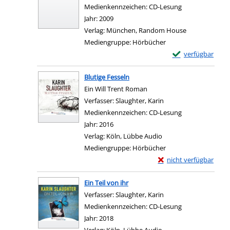
Medienkennzeichen:
CD-Lesung
Jahr:
2009
Verlag:
München, Random House
Mediengruppe:
Hörbücher
Exemplar-Details 
verfügbar
Zum Download von e
Blutige Fesseln
Ein Will Trent Roman
Verfasser:
Slaughter, Karin
Suche nach diesem Ve
Medienkennzeichen:
CD-Lesung
Jahr:
2016
Verlag:
Köln, Lübbe Audio
Mediengruppe:
Hörbücher
Exemplar-Details von B
nicht verfügbar
Zum Download von exter
Ein Teil von ihr
Verfasser:
Slaughter, Karin
Suche nach diesem Ve
Medienkennzeichen:
CD-Lesung
Jahr:
2018