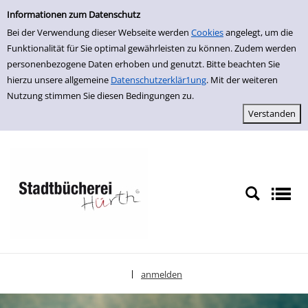
Einfache Suche
zur Navigation springen
zum Inhalt springen
Zur Detailanzeige springen
Informationen zum Datenschutz
Bei der Verwendung dieser Webseite werden
Cookies
angelegt, um die
Funktionalität für Sie optimal gewährleisten zu können. Zudem werden
personenbezogene Daten erhoben und genutzt. Bitte beachten Sie
hierzu unsere allgemeine
Datenschutzerklär1ung
. Mit der weiteren
Nutzung stimmen Sie diesen Bedingungen zu.
anmelden
|
Sprache auswählen