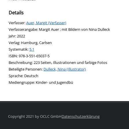
Details
Verfasser:
Suche nach diesem Verfasser
Auer, Margit (Verfasser)
Verfasserangabe:
Margit Auer ; mit Bildern von Nina Dulleck
Jahr:
2022
Verlag:
Hamburg, Carlsen
opens in new tab
Diesen Link in neuem Tab öffnen
Systematik:
Suche nach dieser Systematik
5.1
Suche nach diesem Interessenskreis
ISBN:
978-3-551-65037-5
Beschreibung:
223 Seiten, Illustrationen und farbige Fotos
Beteiligte Personen:
Suche nach dieser Beteiligten Person
Dulleck, Nina (Illustrator)
Sprache:
Deutsch
Mediengruppe:
Kinder- und Jugendbü
Copyright 2021 by OCLC GmbH
Datenschutzerklärung