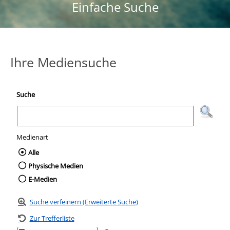
Einfache Suche
Ihre Mediensuche
Suche
Medienart
Wählen Sie die Medienart nach der Sie suc
Alle
Physische Medien
E-Medien
Suche verfeinern (Erweiterte Suche)
Zur Trefferliste