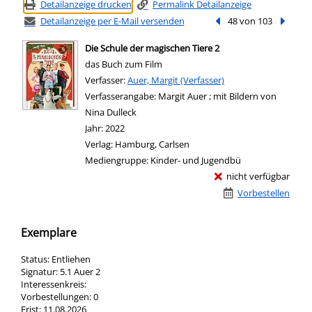
Detailanzeige drucken
Permalink Detailanzeige
Detailanzeige per E-Mail versenden
Vorheriger Treffer
48 von 103
Nächste
Die Schule der magischen Tiere 2
das Buch zum Film
Verfasser:
Suche nach diesem Verfasser
Auer, Margit (Verfasser)
Verfasserangabe:
Margit Auer ; mit Bildern von
Nina Dulleck
Jahr:
2022
Verlag:
Hamburg, Carlsen
Mediengruppe:
Kinder- und Jugendbü
nicht verfügbar
Vorbestellen
Exemplare
Status:
Entliehen
Signatur:
5.1 Auer 2
Interessenkreis:
Vorbestellungen:
0
Frist:
11.08.2026