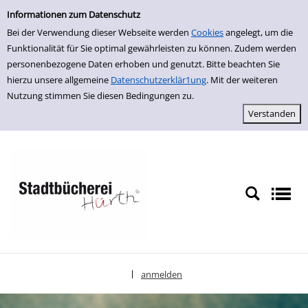
Einfache Suche
zur Navigation springen
zum Inhalt springen
Zur Detailanzeige springen
Informationen zum Datenschutz
Bei der Verwendung dieser Webseite werden
Cookies
angelegt, um die
Funktionalität für Sie optimal gewährleisten zu können. Zudem werden
personenbezogene Daten erhoben und genutzt. Bitte beachten Sie
hierzu unsere allgemeine
Datenschutzerklär1ung
. Mit der weiteren
Nutzung stimmen Sie diesen Bedingungen zu.
anmelden
|
Sprache auswählen