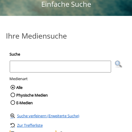
Einfache Suche
Ihre Mediensuche
Suche
Medienart
Wählen Sie die Medienart nach der Sie suc
Alle
Physische Medien
E-Medien
Suche verfeinern (Erweiterte Suche)
Zur Trefferliste