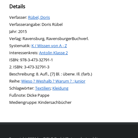
Details
Verfasser:
Suche nach diesem Verfasser
Rübel, Doris
Verfasserangabe:
Doris Rübel
Jahr:
2015
Verlag:
Ravensburg, RavensburgerBuchverl.
opens in new tab
Diesen Link in neuem Tab öffnen
Systematik:
Suche nach dieser Systematik
K / Wissen von A - Z
Interessenkreis:
Suche nach diesem Interessenskreis
Antolin Klasse 2
ISBN:
978-3-473-32791-1
2. ISBN:
3-473-32791-3
Beschreibung:
8. Aufl., [7] Bl. : überw. Ill. (farb.)
Reihe:
Wieso ? Weshalb ? Warum ? : Junior
Schlagwörter:
Textilien
;
Kleidung
Suche nach dieser Beteiligten Person
Fußnote:
Dicke Pappe
Mediengruppe:
Kindersachbücher