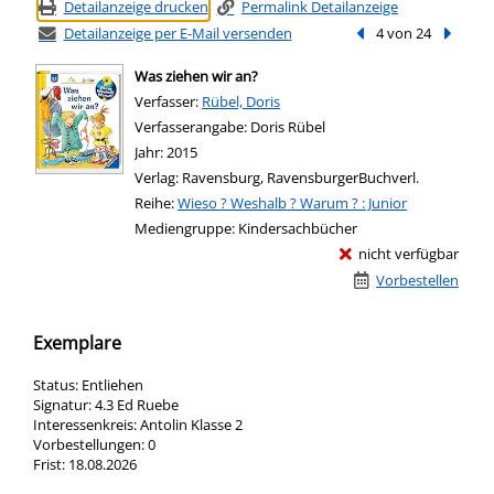
Detailanzeige drucken
Permalink Detailanzeige
Detailanzeige per E-Mail versenden
Vorheriger Treffer
4 von 24
Nächste
Was ziehen wir an?
Verfasser:
Suche nach diesem Verfasser
Rübel, Doris
Verfasserangabe:
Doris Rübel
Jahr:
2015
Verlag:
Ravensburg, RavensburgerBuchverl.
Reihe:
Wieso ? Weshalb ? Warum ? : Junior
Mediengruppe:
Kindersachbücher
nicht verfügbar
Vorbestellen
Exemplare
Status:
Entliehen
Signatur:
4.3 Ed Ruebe
Interessenkreis:
Antolin Klasse 2
Vorbestellungen:
0
Frist:
18.08.2026