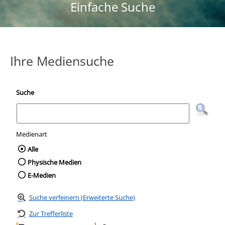
Einfache Suche
Ihre Mediensuche
Suche
Medienart
Wählen Sie die Medienart nach der Sie suc
Alle
Physische Medien
E-Medien
Suche verfeinern (Erweiterte Suche)
Zur Trefferliste