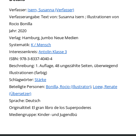
Verfasser:
Suche nach diesem Verfasser
Isern, Susanna (Verfasser)
Verfasserangabe:
Text von: Susanna Isern ; Illustrationen von
Rocio Bonilla
Jahr:
2020
Verlag:
Hamburg, Jumbo Neue Medien
opens in new tab
Diesen Link in neuem Tab öffnen
Systematik:
Suche nach dieser Systematik
K / Mensch
Interessenkreis:
Suche nach diesem Interessenskreis
Antolin Klasse 3
ISBN:
978-3-8337-4040-4
Beschreibung:
1. Auflage, 48 ungezählte Seiten, überwiegend
Illustrationen (farbig)
Schlagwörter:
Stärke
Beteiligte Personen:
Suche nach dieser Beteiligten Person
Bonilla, Rocio (Illustrator)
;
Loew, Renate
(Übersetzer)
Sprache:
Deutsch
Originaltitel:
El gran libro de los Superpoderes
Mediengruppe:
Kinder- und Jugendbü