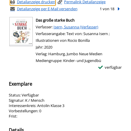
Detailanzeige drucken
Permalink Detailanzeige
Detailanzeige per E-Mail versenden
1 von 18
Nächste
Das große starke Buch
Verfasser:
Suche nach diesem Verfasser
Isern, Susanna (Verfasser)
Verfasserangabe:
Text von: Susanna Isern ;
Illustrationen von Rocio Bonilla
Jahr:
2020
Verlag:
Hamburg, Jumbo Neue Medien
Mediengruppe:
Kinder- und Jugendbü
verfügbar
Exemplare
Status:
Verfügbar
Signatur:
K / Mensch
Interessenkreis:
Antolin Klasse 3
Vorbestellungen:
0
Frist:
Details