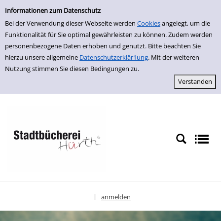
Einfache Suche
zur Navigation springen
zum Inhalt springen
Zur Detailanzeige springen
Informationen zum Datenschutz
Bei der Verwendung dieser Webseite werden
Cookies
angelegt, um die
Funktionalität für Sie optimal gewährleisten zu können. Zudem werden
personenbezogene Daten erhoben und genutzt. Bitte beachten Sie
hierzu unsere allgemeine
Datenschutzerklär1ung
. Mit der weiteren
Nutzung stimmen Sie diesen Bedingungen zu.
anmelden
|
Sprache auswählen