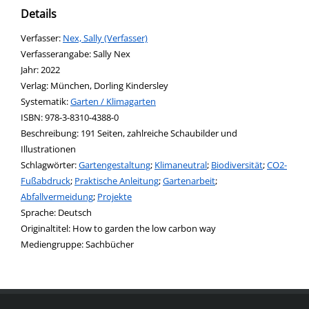
Details
Verfasser:
Suche nach diesem Verfasser
Nex, Sally (Verfasser)
Verfasserangabe:
Sally Nex
Jahr:
2022
Verlag:
München, Dorling Kindersley
opens in new tab
Diesen Link in neuem Tab öffnen
Systematik:
Suche nach dieser Systematik
Garten / Klimagarten
Suche nach diesem Interessenskreis
ISBN:
978-3-8310-4388-0
Beschreibung:
191 Seiten, zahlreiche Schaubilder und
Illustrationen
Schlagwörter:
Gartengestaltung
;
Klimaneutral
;
Biodiversität
;
CO2-
Fußabdruck
;
Praktische Anleitung
;
Gartenarbeit
;
Abfallvermeidung
;
Projekte
Suche nach dieser Beteiligten Person
Sprache:
Deutsch
Originaltitel:
How to garden the low carbon way
Mediengruppe:
Sachbücher