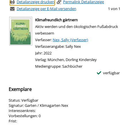
Detailanzeige drucken
Permalink Detailanzeige
Detailanzeige per E-Mail versenden
1 von 1
Klimafreundlich gärtnern
Aktiv werden und den ökologischen Fußabdruck
verbessern
Verfasser:
Suche nach diesem Verfasser
Nex, Sally (Verfasser)
Verfasserangabe:
Sally Nex
Jahr:
2022
Verlag:
München, Dorling Kindersley
Mediengruppe:
Sachbücher
verfügbar
Exemplare
Status:
Verfügbar
Signatur:
Garten / Klimagarten Nex
Interessenkreis:
Vorbestellungen:
0
Frist: