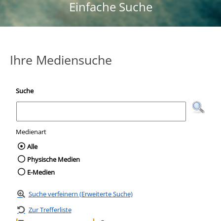
Einfache Suche
Ihre Mediensuche
Suche
Medienart
Wählen Sie die Medienart nach der Sie suc
Alle
Physische Medien
E-Medien
Suche verfeinern (Erweiterte Suche)
Zur Trefferliste