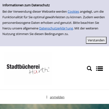
Einfache Suche
zur Navigation springen
zum Inhalt springen
Zur Detailanzeige springen
Informationen zum Datenschutz
Bei der Verwendung dieser Webseite werden
Cookies
angelegt, um die
Funktionalität für Sie optimal gewährleisten zu können. Zudem werden
personenbezogene Daten erhoben und genutzt. Bitte beachten Sie
hierzu unsere allgemeine
Datenschutzerklär1ung
. Mit der weiteren
Nutzung stimmen Sie diesen Bedingungen zu.
anmelden
|
Sprache auswählen