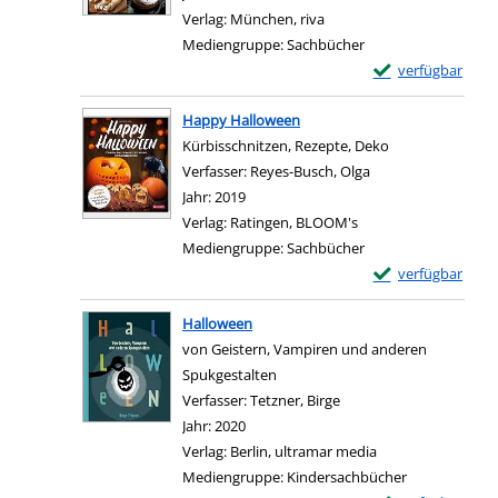
Verlag:
München, riva
Mediengruppe:
Sachbücher
Exemplar-Details
verfügbar
Zum Download von e
Happy Halloween
Kürbisschnitzen, Rezepte, Deko
Verfasser:
Reyes-Busch, Olga
Suche nach diesem 
Jahr:
2019
Verlag:
Ratingen, BLOOM's
Mediengruppe:
Sachbücher
Exemplar-Details
verfügbar
Zum Download von e
Halloween
von Geistern, Vampiren und anderen
Spukgestalten
Verfasser:
Tetzner, Birge
Suche nach diesem Verf
Jahr:
2020
Verlag:
Berlin, ultramar media
Mediengruppe:
Kindersachbücher