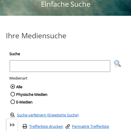
Einfache Suche
Ihre Mediensuche
Suche
Medienart
Wählen Sie die Medienart nach der Sie suc
Alle
Physische Medien
E-Medien
Suche verfeinern (Erweiterte Suche)
Trefferliste drucken
Permalink Trefferliste