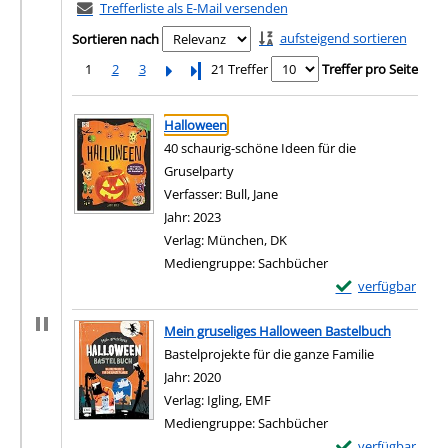
Trefferliste als E-Mail versenden
aufsteigend sortieren
Sortieren nach
1
2
3
Letzte Seite
21 Treffer
Treffer pro Seite
Suchergebnis
Zu den Suchfiltern springen
Halloween
40 schaurig-schöne Ideen für die
Gruselparty
Verfasser:
Bull, Jane
Suche nach diesem Verfasse
Jahr:
2023
Verlag:
München, DK
Mediengruppe:
Sachbücher
Exemplar-Details
verfügbar
Zum Download von e
Mein gruseliges Halloween Bastelbuch
Bastelprojekte für die ganze Familie
Suche nach diesem Verfasser
Jahr:
2020
Verlag:
Igling, EMF
Mediengruppe:
Sachbücher
Exemplar-Details
verfügbar