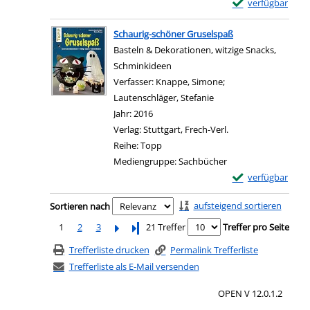
Exemplar-Details
verfügbar
Zum Download von e
Schaurig-schöner Gruselspaß
Basteln & Dekorationen, witzige Snacks,
Schminkideen
Verfasser:
Knappe, Simone
;
Lautenschläger, Stefanie
Suche nach diesem Ver
Jahr:
2016
Verlag:
Stuttgart, Frech-Verl.
Reihe:
Topp
Mediengruppe:
Sachbücher
Exemplar-Details
verfügbar
Zum Download von e
Zu den Suchfiltern springen
aufsteigend sortieren
Sortieren nach
1
2
3
Letzte Seite
21 Treffer
Treffer pro Seite
Trefferliste drucken
Permalink Trefferliste
Trefferliste als E-Mail versenden
OPEN V 12.0.1.2