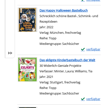
Zum Download von e
Das Happy Halloween Bastelbuch
Schrecklich schöne Bastel-, Schmink- und
Rezeptideen
Suche nach diesem Verfasser
Jahr:
2022
Verlag:
München, frechverlag
Reihe:
Topp
Mediengruppe:
Sachbücher
Exemplar-Details
verfügbar
Zum Download von e
Das ekligste Kinderbastelbuch der Welt
30 Widerlich-Geniale Projekte
Verfasser:
Minter, Laura
;
Williams, Tia
Suche nach
Jahr:
2021
Verlag:
Stuttgart, frechverlag
Reihe:
Topp
Mediengruppe:
Sachbücher
Exemplar-Details 
verfügbar
Zum Download von e