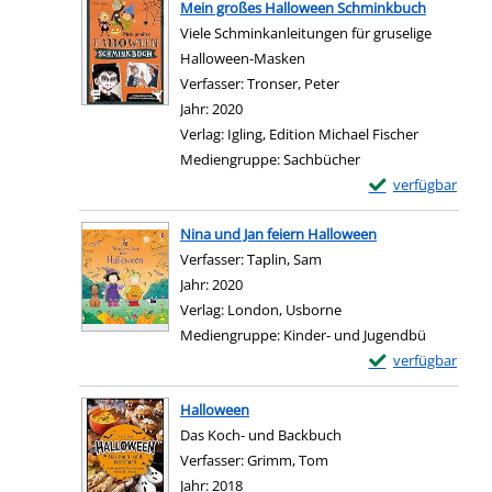
Mein großes Halloween Schminkbuch
Viele Schminkanleitungen für gruselige
Halloween-Masken
Verfasser:
Tronser, Peter
Suche nach diesem Ver
Jahr:
2020
Verlag:
Igling, Edition Michael Fischer
Mediengruppe:
Sachbücher
Exemplar-Details
verfügbar
Zum Download von e
Nina und Jan feiern Halloween
Verfasser:
Taplin, Sam
Suche nach diesem Verfas
Jahr:
2020
Verlag:
London, Usborne
Mediengruppe:
Kinder- und Jugendbü
Exemplar-Details 
verfügbar
Zum Download von e
Halloween
Das Koch- und Backbuch
Verfasser:
Grimm, Tom
Suche nach diesem Verfa
Jahr:
2018