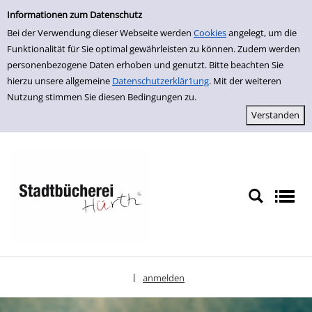
Einfache Suche
zur Navigation springen
zum Inhalt springen
Zu den Suchfiltern springen
Zur Trefferliste springen
Informationen zum Datenschutz
Bei der Verwendung dieser Webseite werden
Cookies
angelegt, um die
Funktionalität für Sie optimal gewährleisten zu können. Zudem werden
personenbezogene Daten erhoben und genutzt. Bitte beachten Sie
hierzu unsere allgemeine
Datenschutzerklär1ung
. Mit der weiteren
Nutzung stimmen Sie diesen Bedingungen zu.
anmelden
|
Sprache auswählen