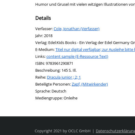
Humor und Grusel mit vielen witzigen Illustrationen von
Details
Verfasser:
Suche nach diesem Verfasser
Cole, Jonathan (Verfasser)
Jahr:
2018
Verlag:
Edel:Kids Books - Ein Verlag der Edel Germany 
E-Medium:
Titel nur digital verfügbar; zur Ausleihe bitte 
Links:
Diesen Link in neuem Tab öffnen
content sample (E-Ressource Text)
Suche nach dieser Systematik
Suche nach diesem Interessenskreis
ISBN:
9783961290871
Beschreibung:
145 S. Ill.
Reihe:
Dracula junior ; 2; 1
Beteiligte Personen:
Suche nach dieser Beteiligten Pers
Zapf, (Mitwirkender)
Sprache:
Deutsch
Mediengruppe:
Onleihe
Copyright 2021 by OCLC GmbH
Datenschutzerklärun