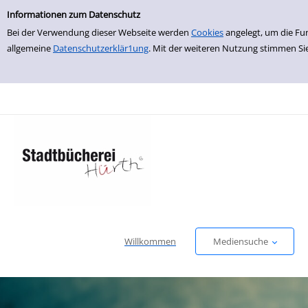
Einfache Suche
zur Navigation springen
zum Inhalt springen
Zur Detailanzeige springen
Informationen zum Datenschutz
Bei der Verwendung dieser Webseite werden
Cookies
angelegt, um die Fu
allgemeine
Datenschutzerklär1ung
. Mit der weiteren Nutzung stimmen Si
Willkommen
Mediensuche