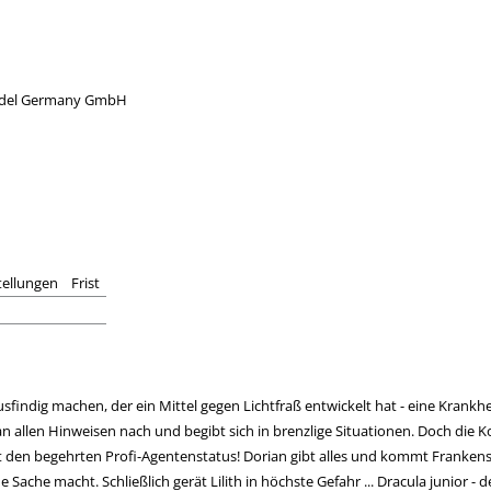
r Edel Germany GmbH
tellungen
Frist
ausfindig machen, der ein Mittel gegen Lichtfraß entwickelt hat - eine Krank
an allen Hinweisen nach und begibt sich in brenzlige Situationen. Doch die Ko
 den begehrten Profi-Agentenstatus! Dorian gibt alles und kommt Frankenst
ache macht. Schließlich gerät Lilith in höchste Gefahr ... Dracula junior - 