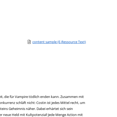
Link zu einem externen Medieninhalt - wird in neuem Tab 
content sample (E-Ressource Text)
Zum Download von e
heit, die für Vampire tödlich enden kann. Zusammen mit
nkurrenz schläft nicht: Costin ist jedes Mittel recht, um
eins Geheimnis näher. Dabei erhärtet sich sein
der neue Held mit Kultpotenzial! Jede Menge Action mit