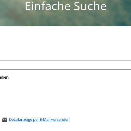
Einfache Suche
nach der Sie suchen wollen.
edien
Detailanzeige per E-Mail versenden