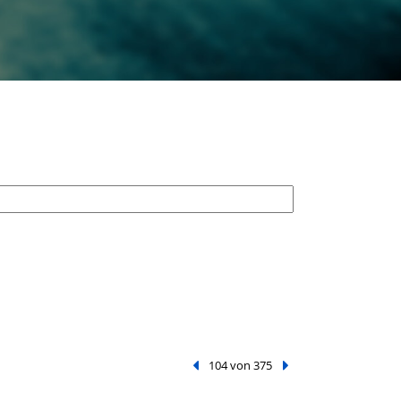
Vorheriger Treffer
104 von 375
Nächster Treffer