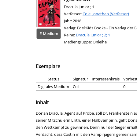
Dracula junior ; 1
Verfasser:
Suche nach diesem Verfasser
Cole, Jonathan (Verfasser)
Jahr:
2018
Verlag:
Edel:Kids Books - Ein Verlag de
E-Medium
Reihe:
Dracula junior ; 2; 1
Mediengruppe:
Onleihe
Exemplare
Status
Signatur
Interessenkreis
Vorbes
Digitales Medium
Col
0
Inhalt
Dorian Dracula, Agent auf Probe, soll Dr. Frankenstein 
seiner Mitschülerin Lilith, einer Halbvampirin, geht Dori
den Wettkampf zu gewinnen. Denn nur der Sieger erhält
Verdacht, dass Costin mit den Vampirjägern gemeinsame S