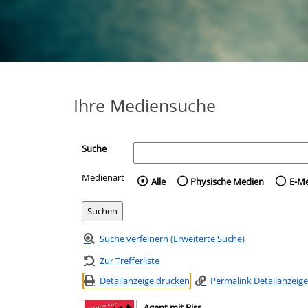
Ihre Mediensuche
Suche
Medienart
Wählen Sie die Medienart 
Alle
Physische Medien
E-M
Suche verfeinern (Erweiterte Suche)
Zur Trefferliste
Detailanzeige drucken
Permalink Detailanzeige
Agent mit Biss