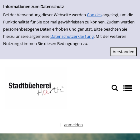
Einfache Suche
zur Navigation springen
zum Inhalt springen
Zur Detailanzeige springen
Informationen zum Datenschutz
Bei der Verwendung dieser Webseite werden
Cookies
angelegt, um die
Funktionalität für Sie optimal gewährleisten zu können. Zudem werden
personenbezogene Daten erhoben und genutzt. Bitte beachten Sie
hierzu unsere allgemeine
Datenschutzerklär1ung
. Mit der weiteren
Nutzung stimmen Sie diesen Bedingungen zu.
anmelden
|
Sprache auswählen