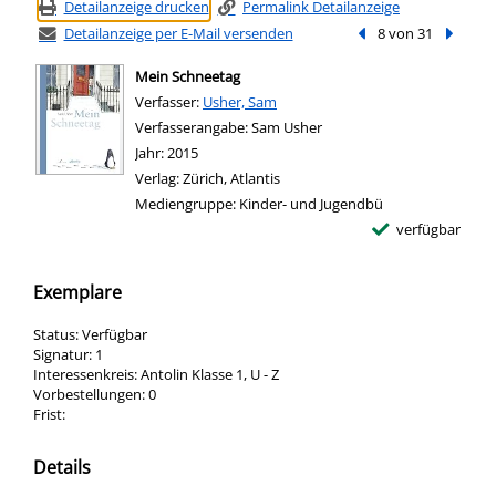
Detailanzeige drucken
Permalink Detailanzeige
Detailanzeige per E-Mail versenden
Vorheriger Treffer
8 von 31
Nächste
Mein Schneetag
Verfasser:
Suche nach diesem Verfasser
Usher, Sam
Verfasserangabe:
Sam Usher
Jahr:
2015
Verlag:
Zürich, Atlantis
Mediengruppe:
Kinder- und Jugendbü
verfügbar
Exemplare
Status:
Verfügbar
Signatur:
1
Interessenkreis:
Antolin Klasse 1, U - Z
Vorbestellungen:
0
Frist:
Details