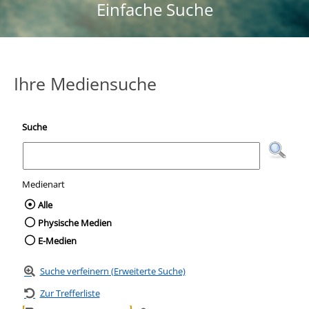
Einfache Suche
Ihre Mediensuche
Suche
Medienart
Wählen Sie die Medienart nach der Sie suc
Alle
Physische Medien
E-Medien
Suche verfeinern (Erweiterte Suche)
Zur Trefferliste