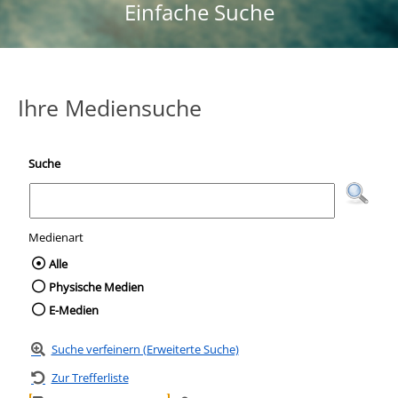
Einfache Suche
Ihre Mediensuche
Suche
Medienart
Wählen Sie die Medienart nach der Sie suc
Alle
Physische Medien
E-Medien
Suche verfeinern (Erweiterte Suche)
Zur Trefferliste