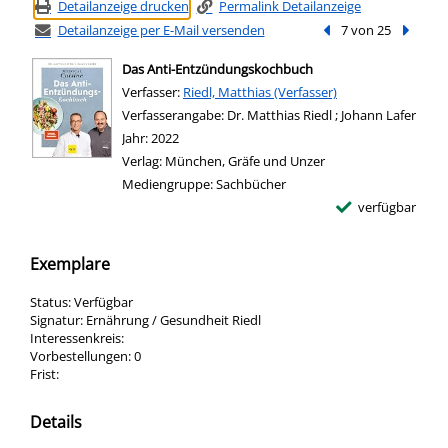
Detailanzeige drucken
Permalink Detailanzeige
Detailanzeige per E-Mail versenden
Vorheriger Treffer
7 von 25
Nächste
Das Anti-Entzündungskochbuch
Verfasser:
Suche nach diesem Verfasser
Riedl, Matthias (Verfasser)
Verfasserangabe:
Dr. Matthias Riedl ; Johann Lafer
Jahr:
2022
Verlag:
München, Gräfe und Unzer
Mediengruppe:
Sachbücher
verfügbar
Exemplare
Status:
Verfügbar
Signatur:
Ernährung / Gesundheit Riedl
Interessenkreis:
Vorbestellungen:
0
Frist:
Details