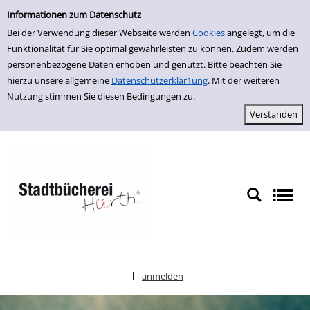
Einfache Suche
zur Navigation springen
zum Inhalt springen
Zur Detailanzeige springen
Informationen zum Datenschutz
Bei der Verwendung dieser Webseite werden
Cookies
angelegt, um die
Funktionalität für Sie optimal gewährleisten zu können. Zudem werden
personenbezogene Daten erhoben und genutzt. Bitte beachten Sie
hierzu unsere allgemeine
Datenschutzerklär1ung
. Mit der weiteren
Nutzung stimmen Sie diesen Bedingungen zu.
anmelden
|
Sprache auswählen