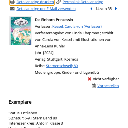
Detailanzeige drucken
Permalink Detailanzeige
Detailanzeige per E-Mail versenden
Vorheriger Treffer
14 von 35
Nächste
Die Einhorn-Prinzessin
Verfasser:
Suche nach diesem Verfasser
Kessel, Carola von (Verfasser)
Verfasserangabe:
von Linda Chapman ; erzählt
von Carola von Kessel ; mit Illustrationen von
Anna-Lena Kühler
Jahr:
[2024]
Verlag:
Stuttgart, Kosmos
Reihe:
Sternenschweif; 80
Mediengruppe:
Kinder- und Jugendbü
nicht verfügbar
Vorbestellen
Exemplare
Status:
Entliehen
Signatur:
6-9 J. Stern Band 80
Interessenkreis:
Antolin Klasse 3