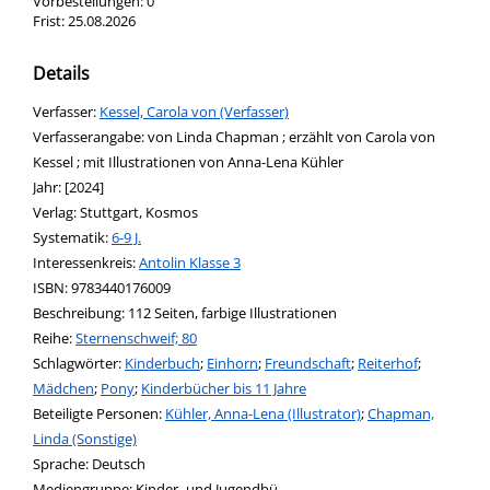
Vorbestellungen:
0
Frist:
25.08.2026
Details
Verfasser:
Suche nach diesem Verfasser
Kessel, Carola von (Verfasser)
Verfasserangabe:
von Linda Chapman ; erzählt von Carola von
Kessel ; mit Illustrationen von Anna-Lena Kühler
Jahr:
[2024]
Verlag:
Stuttgart, Kosmos
opens in new tab
Diesen Link in neuem Tab öffnen
Systematik:
Suche nach dieser Systematik
6-9 J.
Interessenkreis:
Suche nach diesem Interessenskreis
Antolin Klasse 3
ISBN:
9783440176009
Beschreibung:
112 Seiten, farbige Illustrationen
Reihe:
Sternenschweif; 80
Schlagwörter:
Kinderbuch
;
Einhorn
;
Freundschaft
;
Reiterhof
;
Mädchen
;
Pony
;
Kinderbücher bis 11 Jahre
Beteiligte Personen:
Suche nach dieser Beteiligten Person
Kühler, Anna-Lena (Illustrator)
;
Chapman,
Linda (Sonstige)
Sprache:
Deutsch
Mediengruppe:
Kinder- und Jugendbü