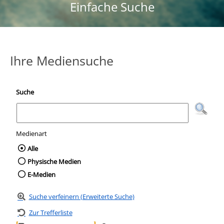
Einfache Suche
Ihre Mediensuche
Suche
Medienart
Wählen Sie die Medienart nach der Sie suc
Alle
Physische Medien
E-Medien
Suche verfeinern (Erweiterte Suche)
Zur Trefferliste