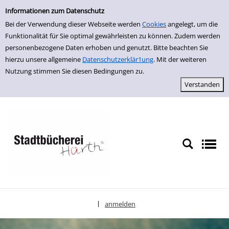
Einfache Suche
zur Navigation springen
zum Inhalt springen
Zur Detailanzeige springen
Informationen zum Datenschutz
Bei der Verwendung dieser Webseite werden
Cookies
angelegt, um die
Funktionalität für Sie optimal gewährleisten zu können. Zudem werden
personenbezogene Daten erhoben und genutzt. Bitte beachten Sie
hierzu unsere allgemeine
Datenschutzerklär1ung
. Mit der weiteren
Nutzung stimmen Sie diesen Bedingungen zu.
anmelden
|
Sprache auswählen