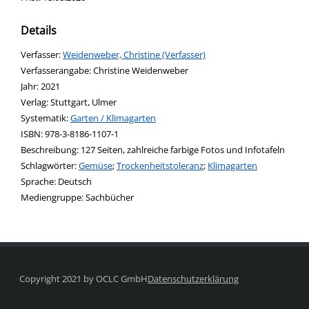
Details
Verfasser:
Suche nach diesem Verfasser
Weidenweber, Christine (Verfasser)
Verfasserangabe:
Christine Weidenweber
Jahr:
2021
Verlag:
Stuttgart, Ulmer
opens in new tab
Diesen Link in neuem Tab öffnen
Systematik:
Suche nach dieser Systematik
Garten / Klimagarten
Suche nach diesem Interessenskreis
ISBN:
978-3-8186-1107-1
Beschreibung:
127 Seiten, zahlreiche farbige Fotos und Infotafeln
Schlagwörter:
Gemüse
;
Trockenheitstoleranz
;
Klimagarten
Suche nach dieser Beteiligten Person
Sprache:
Deutsch
Mediengruppe:
Sachbücher
Copyright 2021 by OCLC GmbH
Datenschutzerklärung