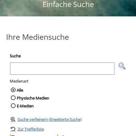
Einfache Suche
Ihre Mediensuche
Suche
Medienart
Wählen Sie die Medienart nach der Sie suc
Alle
Physische Medien
E-Medien
Suche verfeinern (Erweiterte Suche)
Zur Trefferliste