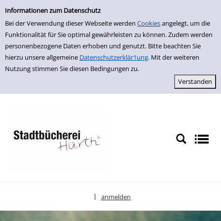
Einfache Suche
zur Navigation springen
zum Inhalt springen
Zur Detailanzeige springen
Informationen zum Datenschutz
Bei der Verwendung dieser Webseite werden
Cookies
angelegt, um die
Funktionalität für Sie optimal gewährleisten zu können. Zudem werden
personenbezogene Daten erhoben und genutzt. Bitte beachten Sie
hierzu unsere allgemeine
Datenschutzerklär1ung
. Mit der weiteren
Nutzung stimmen Sie diesen Bedingungen zu.
anmelden
|
Sprache auswählen