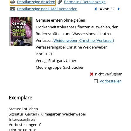
Detailanzeige drucken
Permalink Detailanzeige
Detailanzeige per E-Mail versenden
Vorheriger Treffer
4 von 32
Nächste
Gemüse ernten ohne gießen
Trockenheitstolerante Pflanzen auswählen, den
Boden schützen und Wasser sinnvoll nutzen
Verfasser:
Suche nach diesem Verfasser
Weidenweber, Christine (Verfasser)
Verfasserangabe:
Christine Weidenweber
Jahr:
2021
Verlag:
Stuttgart, Ulmer
Mediengruppe:
Sachbücher
nicht verfügbar
Vorbestellen
Exemplare
Status:
Entliehen
Signatur:
Garten / Klimagarten Weidenweber
Interessenkreis:
Vorbestellungen:
0
Frist:
18.08.2026