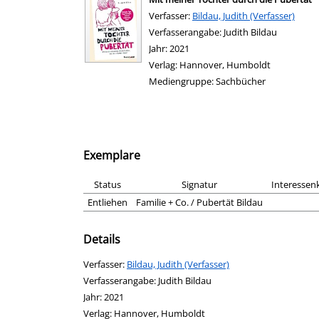
Verfasser:
Suche nach diesem Verfasser
Bildau, Judith (Verfasser)
Verfasserangabe:
Judith Bildau
Jahr:
2021
Verlag:
Hannover, Humboldt
Mediengruppe:
Sachbücher
Exemplare
Status
Signatur
Interessenk
Entliehen
Familie + Co. / Pubertät Bildau
Details
Verfasser:
Suche nach diesem Verfasser
Bildau, Judith (Verfasser)
Verfasserangabe:
Judith Bildau
Jahr:
2021
Verlag:
Hannover, Humboldt