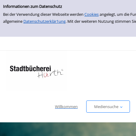
Einfache Suche
zur Navigation springen
zum Inhalt springen
Zur Detailanzeige springen
Informationen zum Datenschutz
Bei der Verwendung dieser Webseite werden
Cookies
angelegt, um die Fu
allgemeine
Datenschutzerklär1ung
. Mit der weiteren Nutzung stimmen Si
Willkommen
Mediensuche