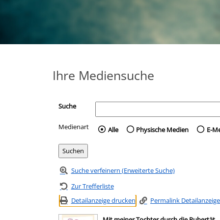
Ihre Mediensuche
Suche
Medienart
Wählen Sie die Medienart 
Alle
Physische Medien
E-M
Suche verfeinern (Erweiterte Suche)
Zur Trefferliste
Detailanzeige drucken
Permalink Detailanzeige
Mit meiner Tochter durch die Pubertät