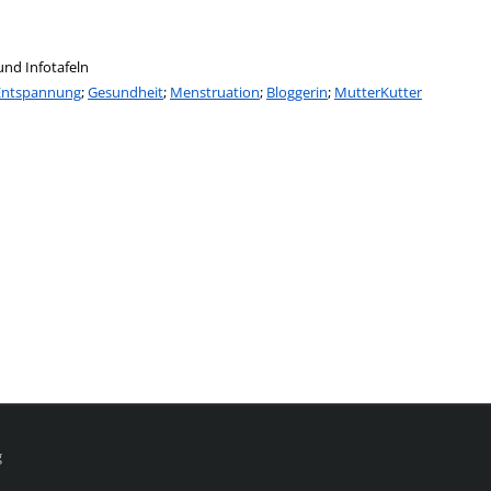
und Infotafeln
Entspannung
;
Gesundheit
;
Menstruation
;
Bloggerin
;
MutterKutter
g