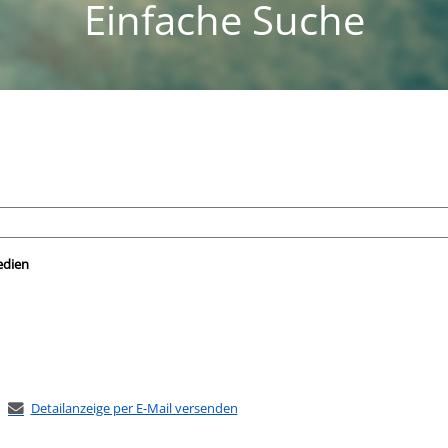
Einfache Suche
nach der Sie suchen wollen.
edien
Detailanzeige per E-Mail versenden