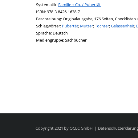
opens in new tab
Diesen Link in neuem Tab öffnen
Systematik:
Suche nach dieser Systematik
Familie + Co. / Pubertät
Suche nach diesem Interessenskreis
ISBN:
978-3-8426-1638-7
Beschreibung:
Originalausgabe, 176 Seiten, Checklisten 
Schlagwörter:
Pubertät
;
Mutter
;
Tochter
;
Gelassenheit
;
Suche nach dieser Beteiligten Person
Sprache:
Deutsch
Mediengruppe:
Sachbücher
Copyright 2021 by OCLC GmbH
Datenschutzerklärun