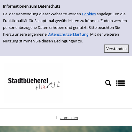
Einfache Suche
zur Navigation springen
zum Inhalt springen
Zur Detailanzeige springen
Informationen zum Datenschutz
Bei der Verwendung dieser Webseite werden
Cookies
angelegt, um die
Funktionalität für Sie optimal gewährleisten zu können. Zudem werden
personenbezogene Daten erhoben und genutzt. Bitte beachten Sie
hierzu unsere allgemeine
Datenschutzerklär1ung
. Mit der weiteren
Nutzung stimmen Sie diesen Bedingungen zu.
anmelden
|
Sprache auswählen