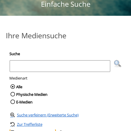
Einfache Suche
Ihre Mediensuche
Suche
Medienart
Wählen Sie die Medienart nach der Sie suc
Alle
Physische Medien
E-Medien
Suche verfeinern (Erweiterte Suche)
Zur Trefferliste