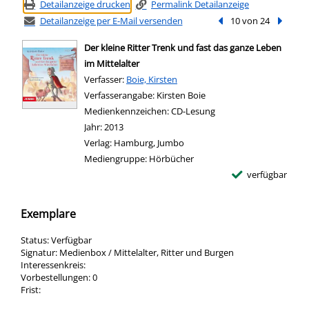
Detailanzeige drucken
Permalink Detailanzeige
Detailanzeige per E-Mail versenden
Vorheriger Treffer
10 von 24
Nächste
Der kleine Ritter Trenk und fast das ganze Leben
im Mittelalter
Verfasser:
Suche nach diesem Verfasser
Boie, Kirsten
Verfasserangabe:
Kirsten Boie
Medienkennzeichen:
CD-Lesung
Jahr:
2013
Verlag:
Hamburg, Jumbo
Mediengruppe:
Hörbücher
verfügbar
Exemplare
Status:
Verfügbar
Signatur:
Medienbox / Mittelalter, Ritter und Burgen
Interessenkreis:
Vorbestellungen:
0
Frist: