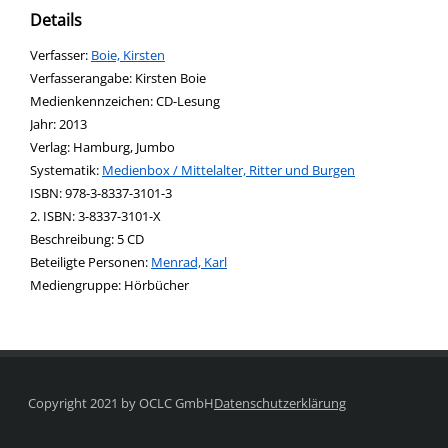
Details
Verfasser:
Suche nach diesem Verfasser
Boie, Kirsten
Verfasserangabe:
Kirsten Boie
Medienkennzeichen:
CD-Lesung
Jahr:
2013
Verlag:
Hamburg, Jumbo
opens in new tab
Diesen Link in neuem Tab öffnen
Systematik:
Suche nach dieser Systematik
Medienbox / Mittelalter, Ritter und Burgen
Suche nach diesem Interessenskreis
ISBN:
978-3-8337-3101-3
2. ISBN:
3-8337-3101-X
Beschreibung:
5 CD
Beteiligte Personen:
Suche nach dieser Beteiligten Person
Menrad, Karl
Mediengruppe:
Hörbücher
Copyright 2021 by OCLC GmbH
Datenschutzerklärung