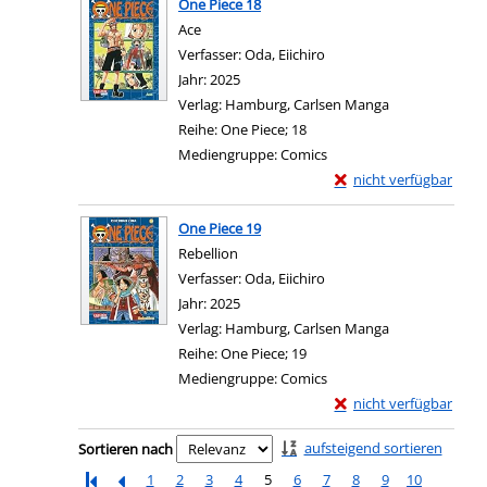
One Piece 18
Ace
Verfasser:
Oda, Eiichiro
Suche nach diesem Verfa
Jahr:
2025
Verlag:
Hamburg, Carlsen Manga
Reihe:
One Piece; 18
Mediengruppe:
Comics
Exemplar-Details von 
nicht verfügbar
Zum Download von exter
One Piece 19
Rebellion
Verfasser:
Oda, Eiichiro
Suche nach diesem Verfa
Jahr:
2025
Verlag:
Hamburg, Carlsen Manga
Reihe:
One Piece; 19
Mediengruppe:
Comics
Exemplar-Details von 
nicht verfügbar
Zum Download von exter
Zu den Suchfiltern springen
aufsteigend sortieren
Sortieren nach
1
2
3
4
5
6
7
8
9
10