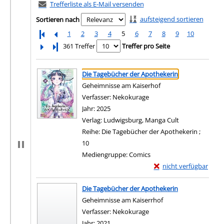
Trefferliste als E-Mail versenden
aufsteigend sortieren
Sortieren nach
1
2
3
4
5
6
7
8
9
10
Letzte Seite
361 Treffer
Treffer pro Seite
Suchergebnis
Zu den Suchfiltern springen
Die Tagebücher der Apothekerin
Geheimnisse am Kaiserhof
Verfasser:
Nekokurage
Suche nach diesem Verfa
Jahr:
2025
Verlag:
Ludwigsburg, Manga Cult
Reihe:
Die Tagebücher der Apothekerin ;
10
Mediengruppe:
Comics
Exemplar-Details von 
nicht verfügbar
Zum Download von exter
Die Tagebücher der Apothekerin
Geheimnisse am Kaiserrhof
Verfasser:
Nekokurage
Suche nach diesem Verfa
Jahr:
2021