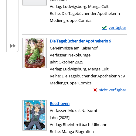
Verlag:
Ludwigsburg, Manga Cult
Reihe:
Die Tagebücher der Apothekerin
Mediengruppe:
Comics
Exemplar-Details
verfügbar
Zum Download von e
Die Tagebücher der Apothekerin 9
Geheimnisse am Kaiserhof
Verfasser:
Nekokurage
Suche nach diesem Verfa
Jahr:
Oktober 2025
Verlag:
Ludwigsburg, Manga Cult
Reihe:
Die Tagebücher der Apothekerin ; 9
Mediengruppe:
Comics
Exemplar-Details von 
nicht verfügbar
Zum Download von exter
Beethoven
Verfasser:
Mukai, Natsumi
Suche nach diesem Ve
Jahr:
[2025]
Verlag:
Rheinbreitbach, Ullmann
Reihe:
Manga-Biografien