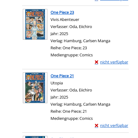
Zum Download von exter
One Piece 23
Vivis Abenteuer
Verfasser:
Oda, Eiichiro
Suche nach diesem Verfa
Jahr:
2025
Verlag:
Hamburg, Carlsen Manga
Reihe:
One Piece; 23
Mediengruppe:
Comics
Exemplar-Details von 
nicht verfügbar
Zum Download von exter
One Piece 21
Utopia
Verfasser:
Oda, Eiichiro
Suche nach diesem Verfa
Jahr:
2025
Verlag:
Hamburg, Carlsen Manga
Reihe:
One Piece; 21
Mediengruppe:
Comics
Exemplar-Details von 
nicht verfügbar
Zum Download von exter