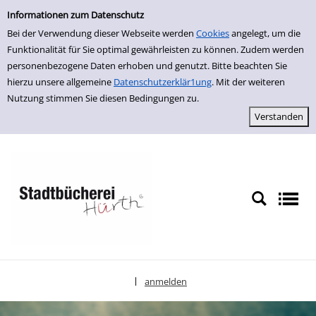
Einfache Suche
zur Navigation springen
zum Inhalt springen
Zu den Suchfiltern springen
Zur Trefferliste springen
Informationen zum Datenschutz
Bei der Verwendung dieser Webseite werden
Cookies
angelegt, um die
Funktionalität für Sie optimal gewährleisten zu können. Zudem werden
personenbezogene Daten erhoben und genutzt. Bitte beachten Sie
hierzu unsere allgemeine
Datenschutzerklär1ung
. Mit der weiteren
Nutzung stimmen Sie diesen Bedingungen zu.
anmelden
|
Sprache auswählen