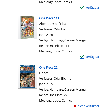
Mediengruppe:
Comics
Exemplar-Details
verfügbar
Zum Download von e
One Piece 111
Abenteuer auf Elba
Verfasser:
Oda, Eiichiro
Suche nach diesem Verfa
Jahr:
2026
Verlag:
Hamburg, Carlsen Manga
Reihe:
One Piece; 111
Mediengruppe:
Comics
Exemplar-Details 
verfügbar
Zum Download von e
One Piece 22
Hope!!
Verfasser:
Oda, Eiichiro
Suche nach diesem Verfa
Jahr:
2025
Verlag:
Hamburg, Carlsen Manga
Reihe:
One Piece; 22
Mediengruppe:
Comics
Exemplar-Details von 
nicht verfügbar