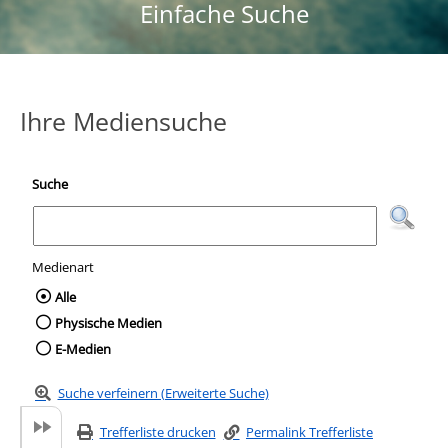
Einfache Suche
Ihre Mediensuche
Suche
Medienart
Wählen Sie die Medienart nach der Sie suc
Alle
Physische Medien
E-Medien
Suche verfeinern (Erweiterte Suche)
Trefferliste drucken
Permalink Trefferliste