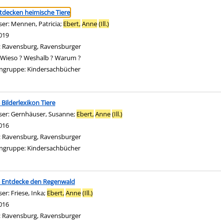
ringen
tdecken heimische Tiere
ser:
Mennen, Patricia
;
Ebert,
Anne
(Ill.)
Suche nach diesem Verfasser
019
:
Ravensburg, Ravensburger
Wieso ? Weshalb ? Warum ?
ngruppe:
Kindersachbücher
- Bilderlexikon Tiere
ser:
Gernhäuser, Susanne
;
Ebert,
Anne
(Ill.)
Suche nach diesem Verfasser
016
:
Ravensburg, Ravensburger
ngruppe:
Kindersachbücher
 - Entdecke den Regenwald
ser:
Friese, Inka
;
Ebert,
Anne
(Ill.)
Suche nach diesem Verfasser
016
:
Ravensburg, Ravensburger