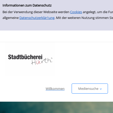
Einfache Suche
zur Navigation springen
zum Inhalt springen
Zu den Suchfiltern springen
Zur Trefferliste springen
Informationen zum Datenschutz
Bei der Verwendung dieser Webseite werden
Cookies
angelegt, um die Fu
allgemeine
Datenschutzerklär1ung
. Mit der weiteren Nutzung stimmen Si
Willkommen
Mediensuche