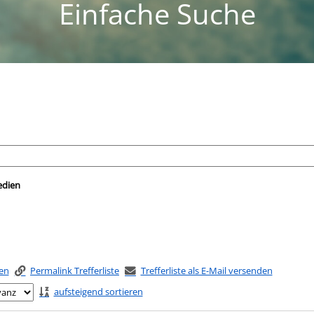
Einfache Suche
nach der Sie suchen wollen.
edien
ken
Permalink Trefferliste
Trefferliste als E-Mail versenden
aufsteigend sortieren