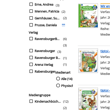
Suchergebnis
Zu den Suchfiltern sp
Erne, Andrea
(3)
Wir en
Mennen, Patricia
(2)
Verfas
Jahr:
2
(2)
Gernhäuser, Susanne
Verlag
Prusse, Daniela
Mehr Verfasser-Filter anzeigen
Reihe:
Verlag
Medie
RavensburgerBuchverl.
(6)
(3)
Ravensburger
tiptoi 
(3)
Verfas
Ravensburger Buchverl.
(1)
Jahr:
2
(1)
Arena Verlag
Verlag
Rabensburger
Medienart
Medie
Alle (14)
Physische Medien (14)
tiptoi
Mediengruppe
Verfas
Kindersachbücher
(12)
Jahr:
2
Verlag
(2)