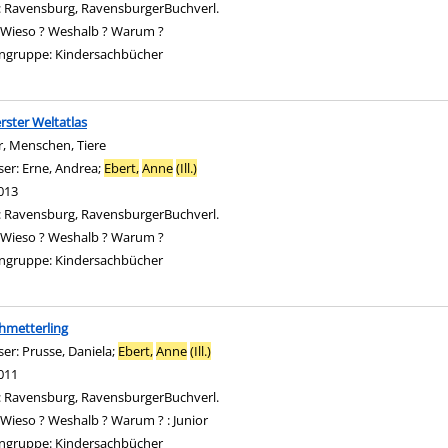
:
Ravensburg, RavensburgerBuchverl.
Wieso ? Weshalb ? Warum ?
ngruppe:
Kindersachbücher
rster Weltatlas
, Menschen, Tiere
ser:
Erne, Andrea
;
Ebert,
Anne
(Ill.)
Suche nach diesem Verfasser
013
:
Ravensburg, RavensburgerBuchverl.
Wieso ? Weshalb ? Warum ?
ngruppe:
Kindersachbücher
hmetterling
ser:
Prusse, Daniela
;
Ebert,
Anne
(Ill.)
Suche nach diesem Verfasser
011
:
Ravensburg, RavensburgerBuchverl.
Wieso ? Weshalb ? Warum ? : Junior
ngruppe:
Kindersachbücher