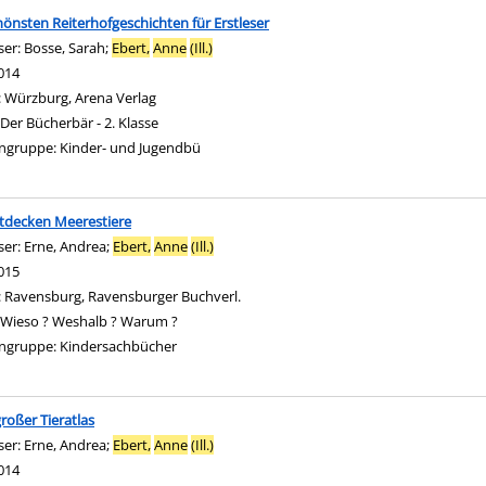
hönsten Reiterhofgeschichten für Erstleser
ser:
Bosse, Sarah
;
Ebert,
Anne
(Ill.)
Suche nach diesem Verfasser
014
:
Würzburg, Arena Verlag
Der Bücherbär - 2. Klasse
ngruppe:
Kinder- und Jugendbü
tdecken Meerestiere
ser:
Erne, Andrea
;
Ebert,
Anne
(Ill.)
Suche nach diesem Verfasser
015
:
Ravensburg, Ravensburger Buchverl.
Wieso ? Weshalb ? Warum ?
ngruppe:
Kindersachbücher
roßer Tieratlas
ser:
Erne, Andrea
;
Ebert,
Anne
(Ill.)
Suche nach diesem Verfasser
014