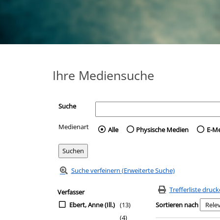
Ihre Mediensuche
Suche
Medienart
Wählen Sie die Medienart 
Alle
Physische Medien
E-M
Suche verfeinern (Erweiterte Suche)
Zur Trefferliste springen
Suchfilter
Trefferliste druc
Verfasser
Ebert, Anne (Ill.)
(13)
Sortieren nach
(4)