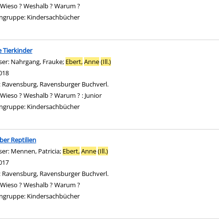
Wieso ? Weshalb ? Warum ?
ngruppe:
Kindersachbücher
 Tierkinder
ser:
Nahrgang, Frauke
;
Ebert,
Anne
(Ill.)
Suche nach diesem Verfasser
018
:
Ravensburg, Ravensburger Buchverl.
Wieso ? Weshalb ? Warum ? : Junior
ngruppe:
Kindersachbücher
über Reptilien
ser:
Mennen, Patricia
;
Ebert,
Anne
(Ill.)
Suche nach diesem Verfasser
017
:
Ravensburg, Ravensburger Buchverl.
Wieso ? Weshalb ? Warum ?
ngruppe:
Kindersachbücher