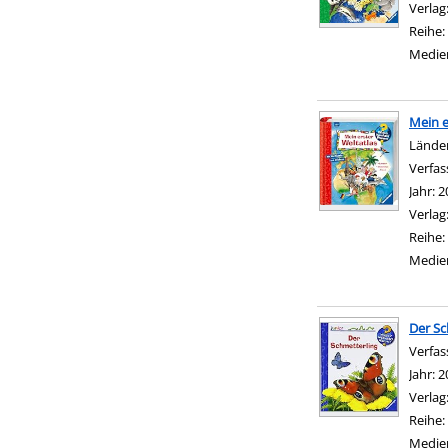
Verlag
Reihe:
Medie
Mein e
Länder
Verfas
Jahr:
2
Verlag
Reihe:
Medie
Der Sc
Verfas
Jahr:
2
Verlag
Reihe:
Medie