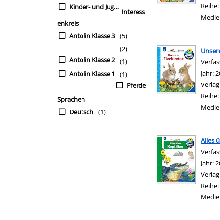
Reihe:
Kinder- und Jugendbü
Interess
Medie
enkreis
Antolin Klasse 3
(5)
(2)
Unsere
Antolin Klasse 2
(1)
Verfas
Jahr:
2
Antolin Klasse 1
(1)
Verlag
Pferde
Reihe:
Sprachen
Medie
Deutsch
(1)
Alles 
Verfas
Jahr:
2
Verlag
Reihe:
Medie