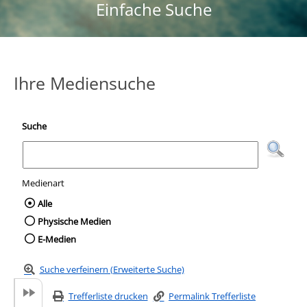
Einfache Suche
Ihre Mediensuche
Suche
Medienart
Wählen Sie die Medienart nach der Sie suc
Alle
Physische Medien
E-Medien
Suche verfeinern (Erweiterte Suche)
Trefferliste drucken
Permalink Trefferliste