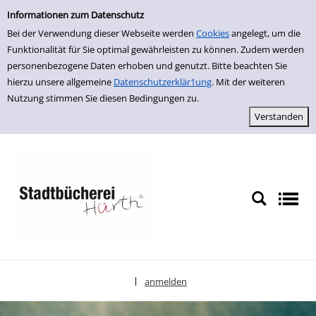
Einfache Suche
zur Navigation springen
zum Inhalt springen
Zu den Suchfiltern springen
Zur Trefferliste springen
Informationen zum Datenschutz
Bei der Verwendung dieser Webseite werden
Cookies
angelegt, um die
Funktionalität für Sie optimal gewährleisten zu können. Zudem werden
personenbezogene Daten erhoben und genutzt. Bitte beachten Sie
hierzu unsere allgemeine
Datenschutzerklär1ung
. Mit der weiteren
Nutzung stimmen Sie diesen Bedingungen zu.
anmelden
|
Sprache auswählen