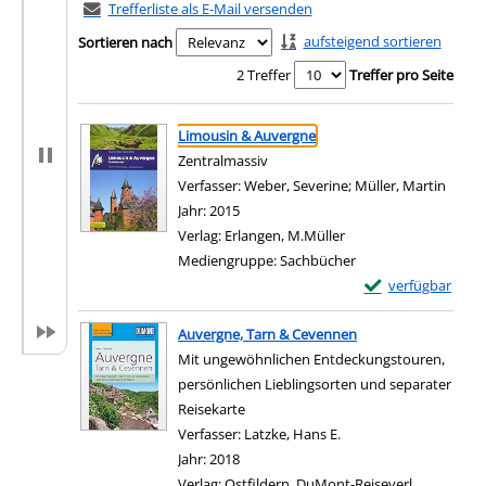
Trefferliste als E-Mail versenden
aufsteigend sortieren
Sortieren nach
2 Treffer
Treffer pro Seite
Suchergebnis
Zu den Suchfiltern springen
Limousin & Auvergne
Zentralmassiv
Verfasser:
Weber, Severine
;
Müller, Martin
Suche
Jahr:
2015
Verlag:
Erlangen, M.Müller
Mediengruppe:
Sachbücher
Exemplar-Details
verfügbar
Zum Download von e
Auvergne, Tarn & Cevennen
Mit ungewöhnlichen Entdeckungstouren,
persönlichen Lieblingsorten und separater
Reisekarte
Verfasser:
Latzke, Hans E.
Suche nach diesem Ver
Jahr:
2018
Verlag:
Ostfildern, DuMont-Reiseverl.