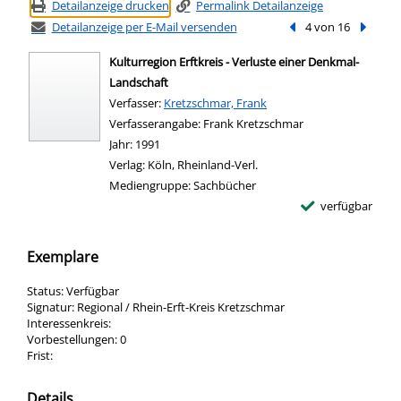
Detailanzeige drucken
Permalink Detailanzeige
Detailanzeige per E-Mail versenden
Vorheriger Treffer
4 von 16
Nächste
Kulturregion Erftkreis - Verluste einer Denkmal-
Landschaft
Verfasser:
Suche nach diesem Verfasser
Kretzschmar, Frank
Verfasserangabe:
Frank Kretzschmar
Jahr:
1991
Verlag:
Köln, Rheinland-Verl.
Mediengruppe:
Sachbücher
verfügbar
Exemplare
Status:
Verfügbar
Signatur:
Regional / Rhein-Erft-Kreis Kretzschmar
Interessenkreis:
Vorbestellungen:
0
Frist:
Details