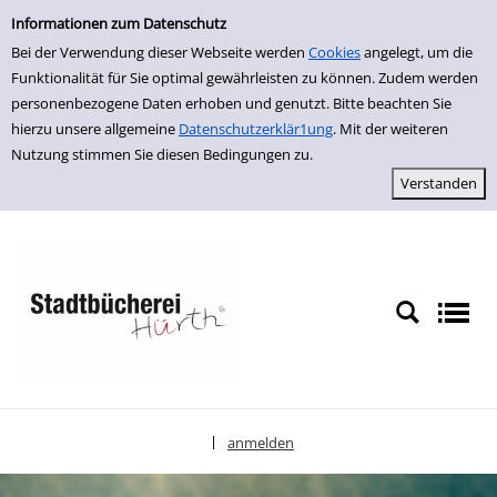
Einfache Suche
zur Navigation springen
zum Inhalt springen
Zur Detailanzeige springen
Informationen zum Datenschutz
Bei der Verwendung dieser Webseite werden
Cookies
angelegt, um die
Funktionalität für Sie optimal gewährleisten zu können. Zudem werden
personenbezogene Daten erhoben und genutzt. Bitte beachten Sie
hierzu unsere allgemeine
Datenschutzerklär1ung
. Mit der weiteren
Nutzung stimmen Sie diesen Bedingungen zu.
anmelden
|
Sprache auswählen