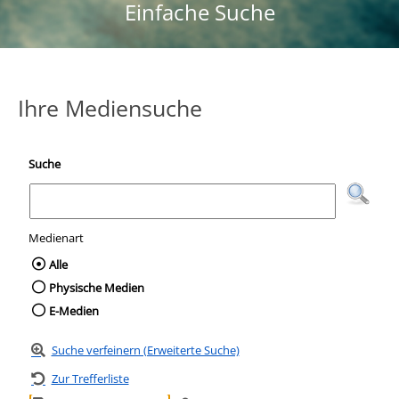
Einfache Suche
Ihre Mediensuche
Suche
Medienart
Wählen Sie die Medienart nach der Sie suc
Alle
Physische Medien
E-Medien
Suche verfeinern (Erweiterte Suche)
Zur Trefferliste