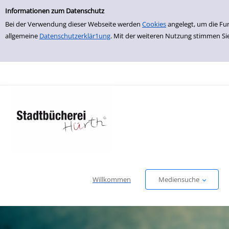
Einfache Suche
zur Navigation springen
zum Inhalt springen
Zur Detailanzeige springen
Informationen zum Datenschutz
Bei der Verwendung dieser Webseite werden
Cookies
angelegt, um die Fu
allgemeine
Datenschutzerklär1ung
. Mit der weiteren Nutzung stimmen Si
Willkommen
Mediensuche