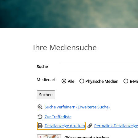
Ihre Mediensuche
Suche
Medienart
Wählen Sie die Medienart 
Alle
Physische Medien
E-M
Suche verfeinern (Erweiterte Suche)
Zur Trefferliste
Detailanzeige drucken
Permalink Detailanzeige
Glücksmomente backen