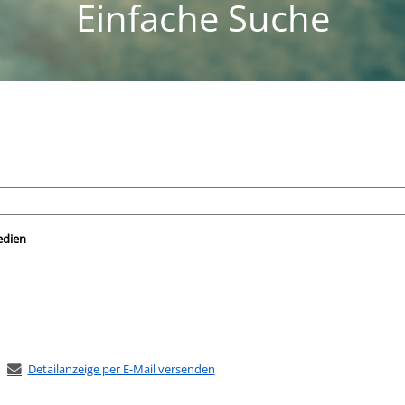
Einfache Suche
nach der Sie suchen wollen.
edien
Detailanzeige per E-Mail versenden