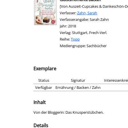
[Von Auszeit-Cupcakes & Dankeschön-D
Verfasser:
Suche nach diesem Verfasser
Zahn, Sarah
Verfasserangabe:
Sarah Zahn
Jahr:
2018
Verlag:
Stuttgart, Frech-Verl.
Reihe:
Topp
Mediengruppe:
Sachbücher
Exemplare
Status
Signatur
Interessenkre
Verfügbar
Ernährung / Backen / Zahn
Inhalt
Von der Bloggerin: Das Knusperstübchen.
Details